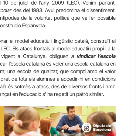
l 10 de juliol de l’any 2009 (LEC). Venim parlant,
colar
des del 1983. Avui predomina el dissentiment,
ntípodes de la voluntat política que va fer possible
 Constitució Espanyola.
r el model educatiu i lingüístic català, construït al
 LEC. Els atacs frontals al model educatiu propi i a la
i vigent a Catalunya, obliguen
a
vindicar l’escola
car l’escola catalana és voler una escola catalana en
hom; una escola de qualitat; que compti amb el valor
el dret de tots els alumnes a accedir-hi en condicions
talà és sotmès a atacs, des de diversos fronts i amb
çat en l’educació s’ ha repetit un patró similar.