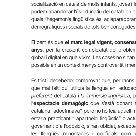
socialització en català de molts infants, joves i 
podem abandonar l’ús educatiu del català en ent
quals l’hegemonia lingüística és, aclaparadoram
demogràfiques i socials de tots ben conegudes
El cert és que
el marc legal vigent, consens
anys,
per la creixent complexitat del problema
global i digital en què vivim. Les coses no s’han 
possible en un context menys controvertit i men
És trist i decebedor comprovar que, per raons id
que mai falti qui utilitza la llengua en l’educac
preferent
del català i
la immersió lingüística
, 
l’
espectacle demagògic
que s’està donant a
catalana “adoctrinava”, però no ho feia aquell mi
estaria practicant “l’apartheid lingüístic” o a
governant o a l’oposició, s’han oblidat, excepte
les llengües minoritàries i cooficials co