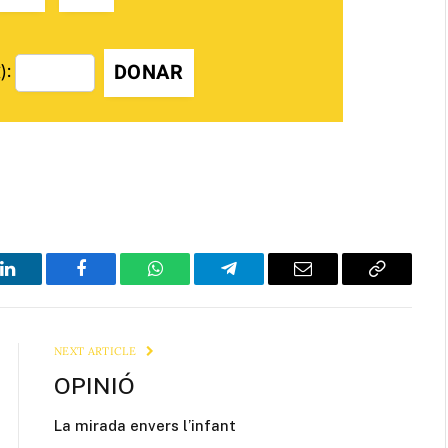
DONAR
):
LinkedIn
Facebook
WhatsApp
Telegram
Email
Copy
Link
NEXT ARTICLE
OPINIÓ
La mirada envers l’infant