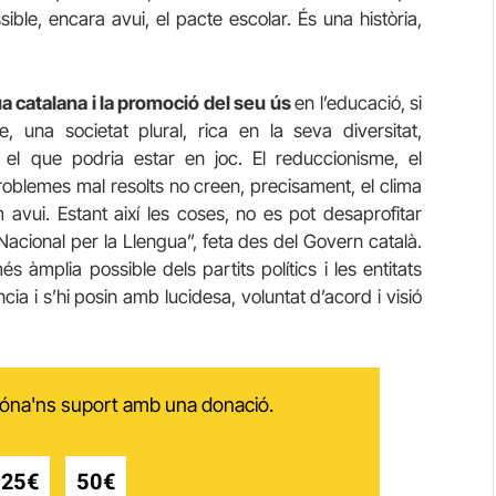
ible, encara avui, el pacte escolar. És una història,
ua catalana i la promoció del seu ús
en l’educació, si
 una societat plural, rica en la seva diversitat,
 el que podria estar en joc. El reduccionisme, el
roblemes mal resolts no creen, precisament, el clima
avui. Estant així les coses, no es pot desaprofitar
Nacional per la Llengua”, feta des del Govern català.
 àmplia possible dels partits polítics i les entitats
a i s’hi posin amb lucidesa, voluntat d’acord i visió
 dóna'ns suport amb una donació.
25€
50€