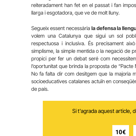
reiteradament han fet en el passat i fan imposs
llarga i esgotadora, que ve de molt lluny.
Segueix essent necessària
la defensa la lleng
volem una Catalunya que sigui un sol poble,
respectuosa i inclusiva. És precisament això
simplisme, la simple mentida o la negació de p
propici per fer un debat seré com necessitem 
l’oportunitat que brinda la proposta de “Pacte 
No fa falta dir com desitgem que la majoria més
socioeducatives catalanes actuïn en conseqüènci
de país.
Si t'agrada aquest article,
10€