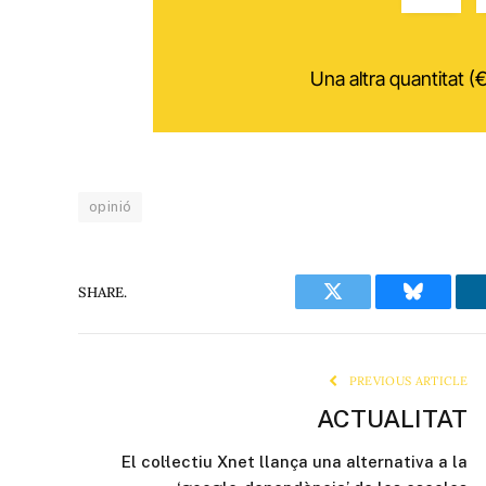
Una altra quantitat (€
opinió
SHARE.
Twitter
Bluesky
PREVIOUS ARTICLE
ACTUALITAT
El col·lectiu Xnet llança una alternativa a la