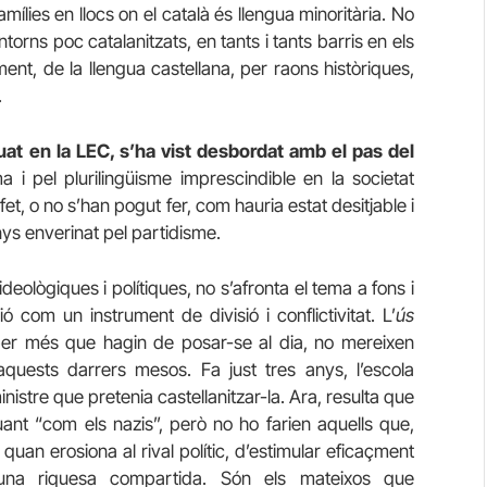
famílies en llocs on el català és llengua minoritària. No
orns poc catalanitzats, en tants i tants barris en els
ent, de la llengua castellana, per raons històriques,
.
uat en la LEC, s’ha vist desbordat amb el pas del
 i pel plurilingüisme imprescindible en la societat
fet, o no s’han pogut fer, com hauria estat desitjable i
ys enverinat pel partidisme.
eològiques i polítiques, no s’afronta el tema a fons i
ió com un instrument de divisió i conflictivitat. L’
ús
per més que hagin de posar-se al dia, no mereixen
quests darrers mesos. Fa just tres anys, l’escola
nistre que pretenia castellanitzar-la. Ara, resulta que
ctuant “com els nazis”, però no ho farien aquells que,
 quan erosiona al rival polític, d’estimular eficaçment
m una riquesa compartida. Són els mateixos que