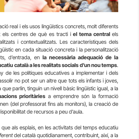
ció real i els usos lingüístics concrets, molt diferents
t els centres de què es tracti i
el tema central
els
itzats i contextualitzats. Les característiques dels
lingüístic en cada situació concreta i la personalització
nts, d’entrada, en
la necessària adequació de la
ucatiu català a les realitats socials d’un nou temps
.
 de les polítiques educatives a implementar i dels
assolir no pot ser un altre que tots els infants i joves,
que parlin, tinguin un nivell bàsic lingüístic igual, a la
uacions prioritàries
a emprendre són la formació
nen (del professorat fins als monitors), la creació de
 disponibilitat de recursos a peu d’aula.
ue als esplais, en les activitats del temps educatiu
ferent
del català quotidianament, contribuint, així, a la