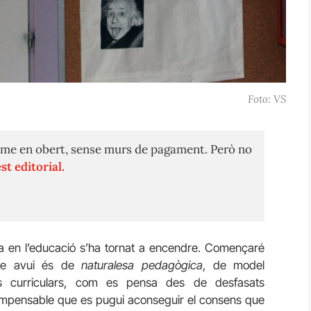
Foto: VS
me en obert, sense murs de pagament. Però no
st editorial.
a en l’educació s’ha tornat a encendre. Començaré
re avui és de
naturalesa pedagògica
, de model
ges curriculars, com es pensa des de desfasats
s impensable que es pugui aconseguir el consens que