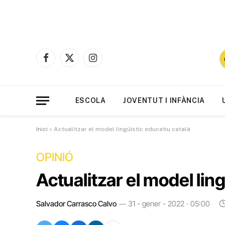
Facebook
X
Instagram
(Twitter)
ESCOLA
JOVENTUT I INFÀNCIA
Inici
»
Actualitzar el model lingüístic educatiu català
OPINIÓ
Actualitzar el model lin
Salvador Carrasco Calvo
31 - gener - 2022 · 05:00