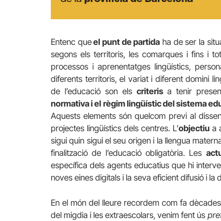
Entenc que
el punt de partida
ha de ser la situa
segons els territoris, les comarques i fins i to
processos i aprenentatges lingüístics, personal
diferents territoris, el variat i diferent domini 
de l’educació son els
criteris
a tenir prese
normativa i el règim lingüístic del sistema ed
Aquests elements són quelcom previ al disseny
projectes lingüístics dels centres. L’
objectiu
a 
sigui quin sigui el seu origen i la llengua materna 
finalització de l’educació obligatòria. Les
act
específica dels agents educatius que hi interve
noves eines digitals i la seva eficient difusió i la
En el món del lleure recordem com fa dècades q
del migdia i les extraescolars, venim fent ús
pre