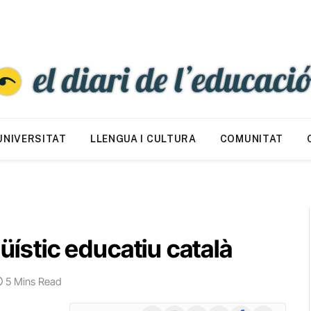
UNIVERSITAT
LLENGUA I CULTURA
COMUNITAT
güístic educatiu català
5 Mins Read