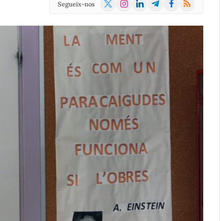
X
Instagram
LinkedIn
Telegram
Facebook
RSS
Segueix-nos
(Twitter)