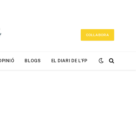
COL·LABORA
OPINIÓ
BLOGS
EL DIARI DE L’FP