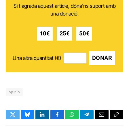
Si t'agrada aquest article, dóna'ns suport amb
una donació.
10€
25€
50€
DONAR
Una altra quantitat (€):
opinió
Twitter
Bluesky
LinkedIn
Facebook
WhatsApp
Telegram
Email
Copy
Link