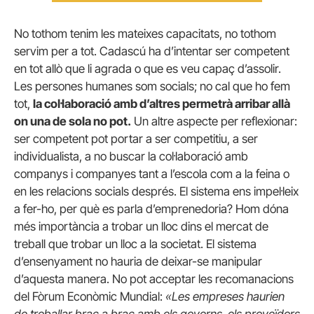
No tothom tenim les mateixes capacitats, no tothom
servim per a tot. Cadascú ha d’intentar ser competent
en tot allò que li agrada o que es veu capaç d’assolir.
Les persones humanes som socials; no cal que ho fem
tot,
la col·laboració amb d’altres permetrà arribar allà
on una de sola no pot.
Un altre aspecte per reflexionar:
ser competent pot portar a ser competitiu, a ser
individualista, a no buscar la col·laboració amb
companys i companyes tant a l’escola com a la feina o
en les relacions socials després. El sistema ens impel·leix
a fer-ho, per què es parla d’emprenedoria? Hom dóna
més importància a trobar un lloc dins el mercat de
treball que trobar un lloc a la societat. El sistema
d’ensenyament no hauria de deixar-se manipular
d’aquesta manera. No pot acceptar les recomanacions
del Fòrum Econòmic Mundial:
«Les empreses haurien
de treballar braç a braç amb els governs, els proveïdors