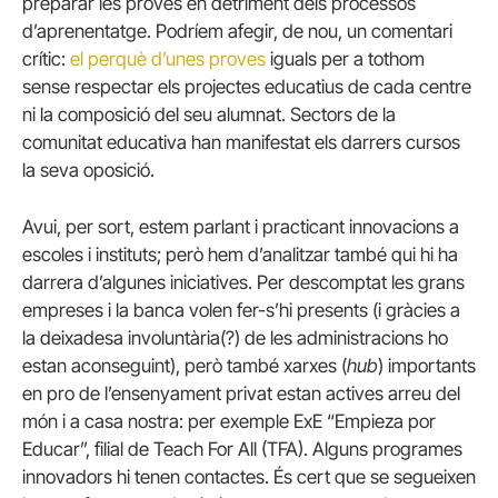
preparar les proves en detriment dels processos
d’aprenentatge. Podríem afegir, de nou, un comentari
crític:
el perquè d’unes proves
iguals per a tothom
sense respectar els projectes educatius de cada centre
ni la composició del seu alumnat. Sectors de la
comunitat educativa han manifestat els darrers cursos
la seva oposició.
Avui, per sort, estem parlant i practicant innovacions a
escoles i instituts; però hem d’analitzar també qui hi ha
darrera d’algunes iniciatives. Per descomptat les grans
empreses i la banca volen fer-s’hi presents (i gràcies a
la deixadesa involuntària(?) de les administracions ho
estan aconseguint), però també xarxes (
hub
) importants
en pro de l’ensenyament privat estan actives arreu del
món i a casa nostra: per exemple ExE “Empieza por
Educar”, filial de Teach For All (TFA). Alguns programes
innovadors hi tenen contactes. És cert que se segueixen