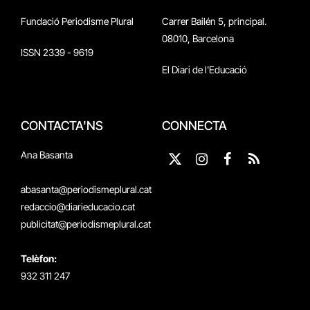
Fundació Periodisme Plural
Carrer Bailén 5, principal.
08010, Barcelona
ISSN 2339 - 9619
El Diari de l'Educació
CONTACTA'NS
CONNECTA
Ana Basanta
X
Instagram
Facebook
RSS
(Twitter)
abasanta@periodismeplural.cat
redaccio@diarieducacio.cat
publicitat@periodismeplural.cat
Telèfon:
932 311 247