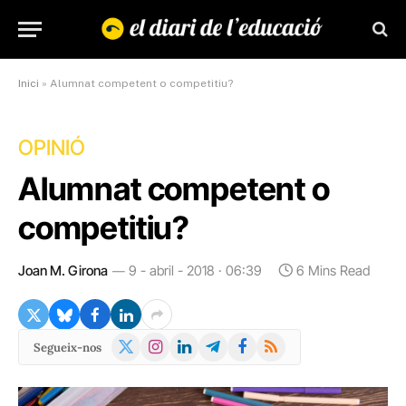
Inici
»
Alumnat competent o competitiu?
OPINIÓ
Alumnat competent o
competitiu?
Joan M. Girona
9 - abril - 2018 · 06:39
6 Mins Read
X
Instagram
LinkedIn
Telegram
Facebook
RSS
Segueix-nos
(Twitter)