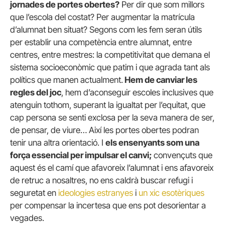
jornades de portes obertes?
Per dir que som millors
que l’escola del costat? Per augmentar la matrícula
d’alumnat ben situat? Segons com les fem seran útils
per establir una competència entre alumnat, entre
centres, entre mestres: la competitivitat que demana el
sistema socioeconòmic que patim i que agrada tant als
polítics que manen actualment.
Hem de canviar les
regles del joc
, hem d’aconseguir escoles inclusives que
atenguin tothom, superant la igualtat per l’equitat, que
cap persona se senti exclosa per la seva manera de ser,
de pensar, de viure… Així les portes obertes podran
tenir una altra orientació. I
els ensenyants som una
força essencial per impulsar el canvi;
convençuts que
aquest és el camí que afavoreix l’alumnat i ens afavoreix
de retruc a nosaltres, no ens caldrà buscar refugi i
seguretat en
ideologies estranyes
i
un xic esotèriques
per compensar la incertesa que ens pot desorientar a
vegades.