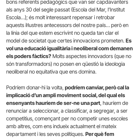
bons referents pedagògics que van ser capdavanters
als anys 30 del segle passat (Escola del Mar, l’Institut
Escola…); és molt interessant repensar i retrobar
aquests il·lustres antecessors del nostre país… però en
la línia del que estem escrivint no queda tan clar el
model de societat que certes innovacions prometen.
Es
vol una educació igualitària i neoliberal com demanen
els poders fàctics?
Molts aspectes innovadors (que no
són transformadors) no posen en qüestió la ideologia
neoliberal no equitativa que ens domina.
Podríem donar-hi la volta,
podríem canviar, però cal la
implicació d’un ampli moviment social, del qual els
ensenyants hauríem de ser-ne una part
, hauríem de
renunciar a seleccionar, a classificar, a segregar, a ser
competitius, començant per no competir unes escoles
amb altres, com ens indueix actualment el mateix
departament i les seves polítiques.
Per què fem