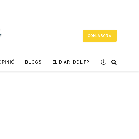
COL·LABORA
OPINIÓ
BLOGS
EL DIARI DE L’FP