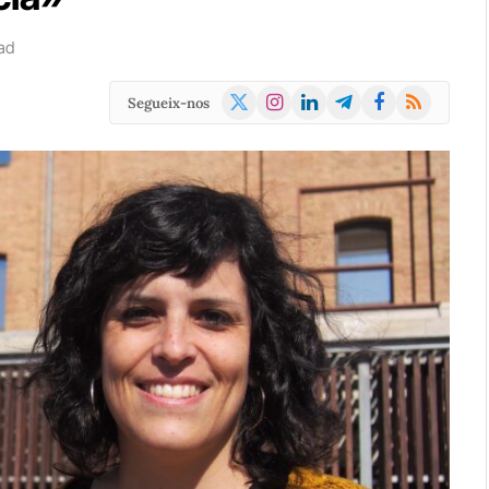
ad
X
Instagram
LinkedIn
Telegram
Facebook
RSS
Segueix-nos
(Twitter)