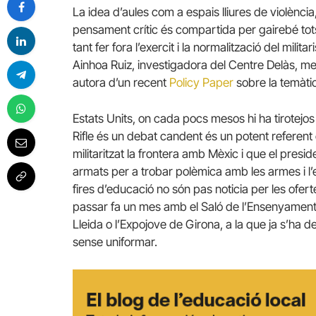
La idea d’aules com a espais lliures de violència
pensament crític és compartida per gairebé tots
tant fer fora l’exercit i la normalització del mili
Ainhoa Ruiz, investigadora del Centre Delàs, m
autora d’un recent
Policy Paper
sobre la temàtic
Estats Units, on cada pocs mesos hi ha tirotejos 
Rifle és un debat candent és un potent referent cu
militaritzat la frontera amb Mèxic i que el pres
armats per a trobar polèmica amb les armes i l’
fires d’educació no són pas noticia per les ofert
passar fa un mes amb el Saló de l’Ensenyament i
Lleida o l’Expojove de Girona, a la que ja s’ha 
sense uniformar.