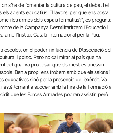
, on s’ha de fomentar la cultura de pau, el debat i el
 els agents educatius. “Llavors, per què ens costa
tarisme i les armes dels espais formatius?”, es pregunta
embre de la Campanya Desmilitaritzem l’Educació i
a amb l’Institut Català Internacional per la Pau.
a escoles, on el poder i influència de l’Associació del
ltural i polític. Però no cal mirar al país que ha
ident del qual va proposar que els mestres anessin
escola. Ben a prop, ens trobem amb que els salons i
es educatives sinó per la presència de l’exèrcit. Va
 està tornant a succeir amb la Fira de la Formació a
decidit que les Forces Armades podran assistir, però