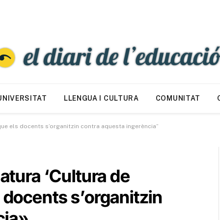
UNIVERSITAT
LLENGUA I CULTURA
COMUNITAT
 que els docents s’organitzin contra aquesta ingerència”
natura ‘Cultura de
s docents s’organitzin
cia»