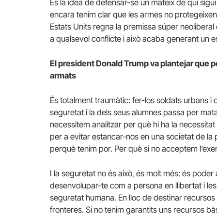
Es la idea de defensar-se un mateix de qui sigu
encara tenim clar que les armes no protegeixen, 
Estats Units regna la premissa súper neoliberal 
a qualsevol conflicte i això acaba generant un 
El president Donald Trump va plantejar que pe
armats
És totalment traumàtic: fer-los soldats urbans i 
seguretat i la dels seus alumnes passa per mat
necessitem analitzar per què hi ha la necessita
per a evitar estancar-nos en una societat de la 
perquè tenim por. Per què si no acceptem l’exer
I la seguretat no és això, és molt més: és poder 
desenvolupar-te com a persona en llibertat i les
seguretat humana. En lloc de destinar recursos
fronteres. Si no tenim garantits uns recursos b