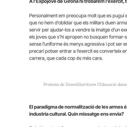
A l’Expojove de Girona hi trobarem l’exercit,
Personalment em preocupa molt que es pugui end
que no hem d’oblidar que els militars duen ar
servir per ajudar-los a vendre la imatge d’un ex
els joves que s’hi apropen no busquen formar-se
sense l’uniforme és menys agressiva i pot ser e
precari potser entrar a l’exercit es converteix e
carrera, que cada cop és més cara.
Protesta de Desmilitaritzem l’Educació davan
El paradigma de normalització de les armes é
industria cultural. Quin missatge ens envia?