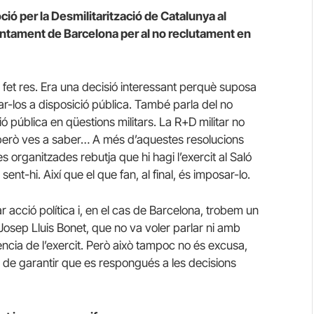
ió per la Desmilitarització de Catalunya al
Ajuntament de Barcelona per al no reclutament en
 fet res. Era una decisió interessant perquè suposa
sar-los a disposició pública. També parla del no
ió pública en qüestions militars. La R+D militar no
, però ves a saber… A més d’aquestes resolucions
ves organitzades rebutja que hi hagi l’exercit al Saló
t-hi. Així que el que fan, al final, és imposar-lo.
r acció política i, en el cas de Barcelona, trobem un
 Josep Lluis Bonet, que no va voler parlar ni amb
sència de l’exercit. Però això tampoc no és excusa,
a de garantir que es respongués a les decisions