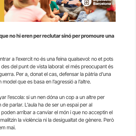
 que no hi eren per reclutar sinó per promoure una
trar a l’exercit no és una feina qualsevol: no et pots
més des del punt de vista laboral: el més preocupant és
erra. Per a, donat el cas, defensar la pàtria d’una
odel que es basa en l’agressió a l’altre.
r l’escola: si un nen dóna un cop a un altre per
n de parlar. L’aula ha de ser un espai per al
oden arribar a canviar el món i que no acceptin el
malitzin la violència ni la desigualtat de gènere. Però
rem mai.