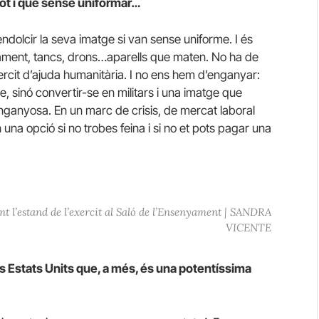
 tot i que sense uniformar…
olcir la seva imatge si van sense uniforme. I és
mament, tancs, drons…aparells que maten. No ha de
ercit d’ajuda humanitària. I no ens hem d’enganyar:
, sinó convertir-se en militars i una imatge que
nganyosa. En un marc de crisis, de mercat laboral
n una opció si no trobes feina i si no et pots pagar una
t l’estand de l’exercit al Saló de l’Ensenyament | SANDRA
VICENTE
s Estats Units que, a més, és una potentíssima