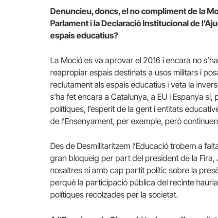
Denuncieu, doncs, el no compliment de la Moc
Parlament i la Declaració Institucional de l’
espais educatius?
La Moció es va aprovar el 2016 i encara no s’ha
reapropiar espais destinats a usos militars i po
reclutament als espais educatius i veta la invers
s’ha fet encara a Catalunya, a EU i Espanya sí
polítiques, l’esperit de la gent i entitats educati
de l’Ensenyament, per exemple, però continuen sen
Des de Desmilitaritzem l’Educació trobem a falta
gran bloqueig per part del president de la Fira,
nosaltres ni amb cap partit polític sobre la pre
perquè la participació pública del recinte hauri
polítiques recolzades per la societat.