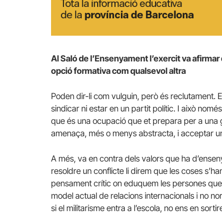
Al Saló de l’Ensenyament l’exercit va afirmar
opció formativa com qualsevol altra
Poden dir-li com vulguin, però és reclutament. En
sindicar ni estar en un partit polític. I això no
que és una ocupació que et prepara per a una gu
amenaça, més o menys abstracta, i acceptar un m
A més, va en contra dels valors que ha d’ensenya
resoldre un conflicte li direm que les coses s’ha
pensament crític on eduquem les persones que p
model actual de relacions internacionals i no nor
si el militarisme entra a l’escola, no ens en sorti