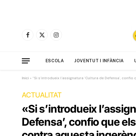
Facebook
X
Instagram
(Twitter)
ESCOLA
JOVENTUT I INFÀNCIA
Inici
»
“Si s’introdueix l’assignatura ‘Cultura de Defensa’, confio
ACTUALITAT
«Si s’introdueix l’assig
Defensa’, confio que el
contra aquesta ingerèn