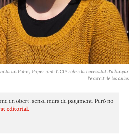
enta un Policy Paper amb l'ICIP sobre la necessitat d'allunyar
l'exercit de les aules
me en obert, sense murs de pagament. Però no
st editorial.