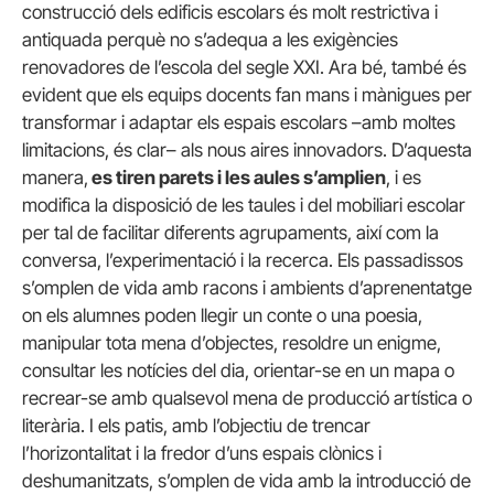
construcció dels edificis escolars és molt restrictiva i
antiquada perquè no s’adequa a les exigències
renovadores de l’escola del segle XXI. Ara bé, també és
evident que els equips docents fan mans i mànigues per
transformar i adaptar els espais escolars –amb moltes
limitacions, és clar– als nous aires innovadors. D’aquesta
manera,
es tiren parets i les aules s’amplien
, i es
modifica la disposició de les taules i del mobiliari escolar
per tal de facilitar diferents agrupaments, així com la
conversa, l’experimentació i la recerca. Els passadissos
s’omplen de vida amb racons i ambients d’aprenentatge
on els alumnes poden llegir un conte o una poesia,
manipular tota mena d’objectes, resoldre un enigme,
consultar les notícies del dia, orientar-se en un mapa o
recrear-se amb qualsevol mena de producció artística o
literària. I els patis, amb l’objectiu de trencar
l’horizontalitat i la fredor d’uns espais clònics i
deshumanitzats, s’omplen de vida amb la introducció de