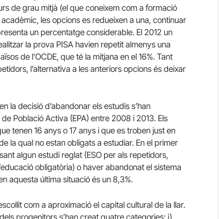
 curs de grau mitjà (el que coneixem com a formació
rs acadèmic, les opcions es redueixen a una, continuar
representa un percentatge considerable. El 2012 un
alitzar la prova PISA havien repetit almenys una
aïsos de l’OCDE, que té la mitjana en el 16%. Tant
idors, l’alternativa a les anteriors opcions és deixar
x en la decisió d’abandonar els estudis s’han
 de Població Activa (EPA) entre 2008 i 2013. Els
e tenen 16 anys o 17 anys i que es troben just en
 de la qual no estan obligats a estudiar. En el primer
ant algun estudi reglat (ESO per als repetidors,
 l’educació obligatòria) o haver abandonat el sistema
en aquesta última situació és un 8,3%.
escollit com a aproximació el capital cultural de la llar.
dels progenitors s’han creat quatre categories: i)