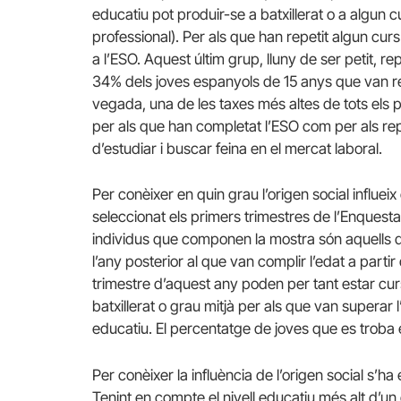
educatiu pot produir-se a batxillerat o a algun
professional). Per als que han repetit algun cu
a l’ESO. Aquest últim grup, lluny de ser petit, 
34% dels joves espanyols de 15 anys que van re
vegada, una de les taxes més altes de tots els p
per als que han completat l’ESO com per als repet
d’estudiar i buscar feina en el mercat laboral.
Per conèixer en quin grau l’origen social influei
seleccionat els primers trimestres de l’Enquesta
individus que componen la mostra són aquells qu
l’any posterior al que van complir l’edat a partir
trimestre d’aquest any poden per tant estar curs
batxillerat o grau mitjà per als que van superar
educatiu. El percentatge de joves que es troba 
Per conèixer la influència de l’origen social s’ha 
Tenint en compte el nivell educatiu més alt d’un 