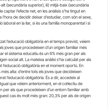
à-alt (secundària superior), iii) mitjà-baix (secundària
e captar l’efecte net, en les anàlisis s’ha tingut en
 l’hora de decidir deixar d’estudiar, com són el sexe,
ió laboral en la llar, si és una família monoparental i si
at l’educació obligatòria en el temps previst, veiem
 als joves que procedeixen d’un origen familiar més
nar el sistema educatiu és un 6% més gran per als
en social alt. La mateixa anàlisi s’ha calculat per als
zat l’educació obligatòria en el moment oportú. En
més alta: d’entre tots els joves que decideixen
at l’educació obligatòria. És a dir, accedeix al
 Igual que vèiem anteriorment, en el col·lectiu de
n per als que procedeixen d’un entorn familiar amb
 aquest cas és molt més gran: 20,3% per als de origen