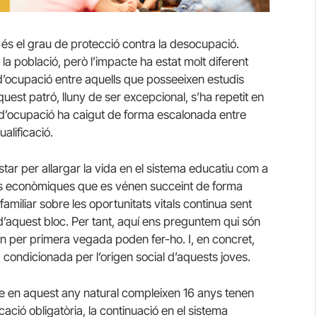
és el grau de protecció contra la desocupació.
 la població, però l’impacte ha estat molt diferent
d’ocupació entre aquells que posseeixen estudis
uest patró, lluny de ser excepcional, s’ha repetit en
ll d’ocupació ha caigut de forma escalonada entre
ualificació.
r per allargar la vida en el sistema educatiu com a
risis econòmiques que es vénen succeint de forma
 familiar sobre les oportunitats vitals continua sent
d’aquest bloc. Per tant, aquí ens preguntem qui són
 per primera vegada poden fer-ho. I, en concret,
ondicionada per l’origen social d’aquests joves.
 en aquest any natural compleixen 16 anys tenen
ació obligatòria, la continuació en el sistema