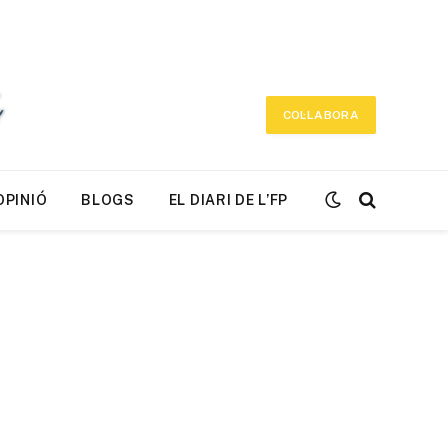
COL·LABORA
OPINIÓ
BLOGS
EL DIARI DE L’FP