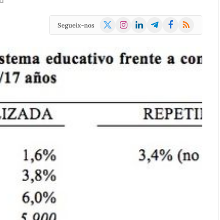
d
X
Instagram
LinkedIn
Telegram
Facebook
RSS
Segueix-nos
(Twitter)