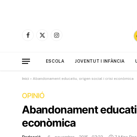
Facebook
X
Instagram
(Twitter)
ESCOLA
JOVENTUT I INFÀNCIA
Inici
»
Abandonament educatiu, origen social i crisi econòmica
OPINIÓ
Abandonament educatiu, 
econòmica