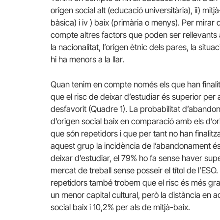
origen social alt (educació universitària), ii) mitj
bàsica) i iv ) baix (primària o menys). Per mirar d
compte altres factors que poden ser rellevants a
la nacionalitat, l’origen ètnic dels pares, la situac
hi ha menors a la llar.
Quan tenim en compte només els que han finalitz
que el risc de deixar d’estudiar és superior per
desfavorit (Quadre 1). La probabilitat d’abando
d’origen social baix en comparació amb els d’orig
que són repetidors i que per tant no han finalit
aquest grup la incidència de l’abandonament és 
deixar d’estudiar, el 79% ho fa sense haver super
mercat de treball sense posseir el títol de l’ESO.
repetidors també trobem que el risc és més gra
un menor capital cultural, però la distància en
social baix i 10,2% per als de mitjà-baix.