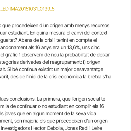
 els que procedeixen d’un origen amb menys recursos
nuar estudiant. En quina mesura el canvi del context
ualtat? Abans de la crisi i tenint en compte el
bandonament als 16 anys era un 13,6%, uns cinc
l gràfic 1 observem de nou la probabilitat de deixar
egories derivades del reagrupament: i) origen
tjà-alt. Si bé continua existint un major desavantatge
it, des de l’inici de la crisi econòmica la bretxa s’ha
ues conclusions. La primera, que l’origen social té
 la de continuar o no estudiant en complir els 16
lls joves que en algun moment de la seva vida
sament, són majoria els que procedeixen d’un origen
s investigadors Héctor Cebolla, Jonas Radl i Leire