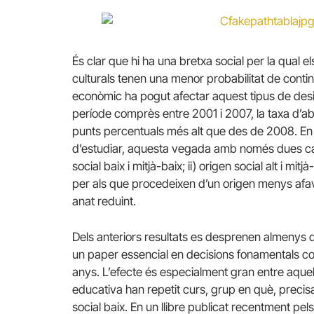
És clar que hi ha una bretxa social per la qual
culturals tenen una menor probabilitat de conti
econòmic ha pogut afectar aquest tipus de desig
període comprès entre 2001 i 2007, la taxa d’a
punts percentuals més alt que des de 2008. En e
d’estudiar, aquesta vegada amb només dues cat
social baix i mitjà-baix; ii) origen social alt i mi
per als que procedeixen d’un origen menys afavor
anat reduint.
Dels anteriors resultats es desprenen almenys d
un paper essencial en decisions fonamentals com
anys. L’efecte és especialment gran entre aque
educativa han repetit curs, grup en què, preci
social baix. En un llibre publicat recentment pel