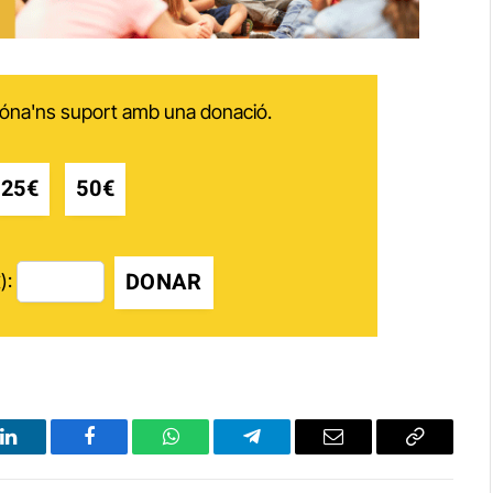
 dóna'ns suport amb una donació.
25€
50€
DONAR
):
LinkedIn
Facebook
WhatsApp
Telegram
Email
Copy
Link