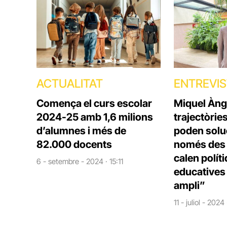
ACTUALITAT
ENTREVI
Comença el curs escolar
Miquel Àng
2024-25 amb 1,6 milions
trajectòrie
d’alumnes i més de
poden solu
82.000 docents
només des d
calen polít
6 - setembre - 2024 · 15:11
educatives 
ampli”
11 - juliol - 2024