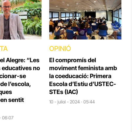
STA
OPINIÓ
el Alegre: “Les
El compromís del
s educatives no
moviment feminista amb
cionar-se
la coeducació: Primera
e l’escola,
Escola d’Estiu d’USTEC-
iques
STEs (IAC)
en sentit
10 - juliol - 2024 · 05:44
 · 06:07