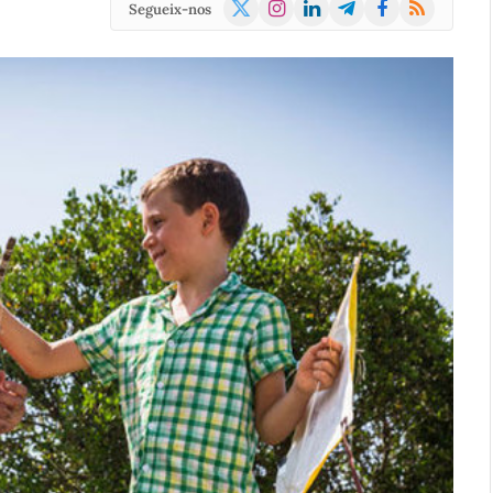
X
Instagram
LinkedIn
Telegram
Facebook
RSS
Segueix-nos
(Twitter)