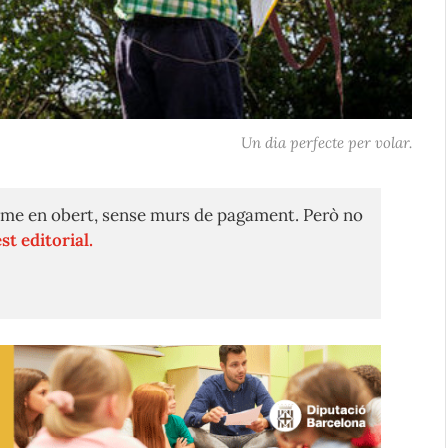
Un dia perfecte per volar.
me en obert, sense murs de pagament. Però no
st editorial.