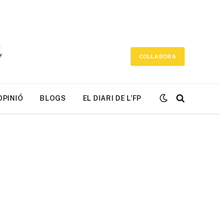
COL·LABORA
OPINIÓ
BLOGS
EL DIARI DE L’FP