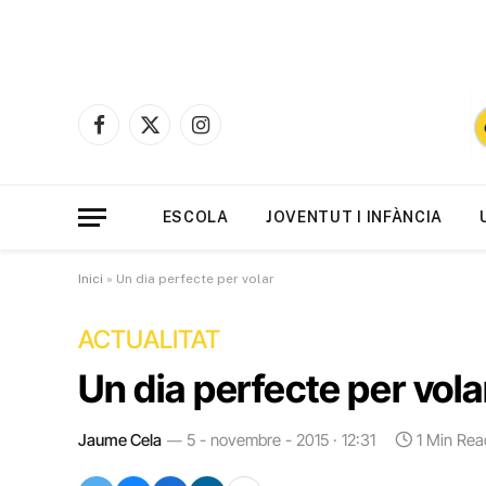
Facebook
X
Instagram
(Twitter)
ESCOLA
JOVENTUT I INFÀNCIA
Inici
»
Un dia perfecte per volar
ACTUALITAT
Un dia perfecte per vola
Jaume Cela
5 - novembre - 2015 · 12:31
1 Min Rea