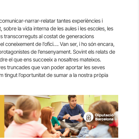
omunicar-narrar-relatar tantes experiències i
obre la vida interna de les aules i les escoles, les
ys transcorreguts al costat de generacions
l coneixement de l’ofici…. Van ser, i ho són encara,
protagonistes de l’ensenyament. Sovint els relats de
ndre el que ens succeeix a nosaltres mateixos.
tives truncades que van poder aportar les seves
em tingut l’oportunitat de sumar a la nostra pròpia