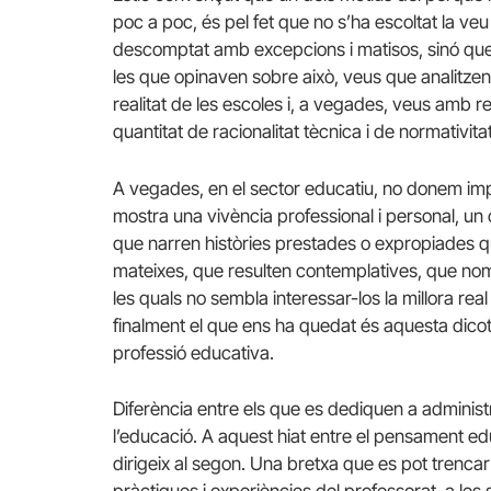
poc a poc, és pel fet que no s’ha escoltat la ve
descomptat amb excepcions i matisos, sinó que 
les que opinaven sobre això, veus que analitzen
realitat de les escoles i, a vegades, veus amb r
quantitat de racionalitat tècnica i de normativit
A vegades, en el sector educatiu, no donem impo
mostra una vivència professional i personal, u
que narren històries prestades o expropiades q
mateixes, que resulten contemplatives, que nomé
les quals no sembla interessar-los la millora real
finalment el que ens ha quedat és aquesta dicoto
professió educativa.
Diferència entre els que es dediquen a administra
l’educació. A aquest hiat entre el pensament edu
dirigeix al segon. Una bretxa que es pot trencar
pràctiques i experiències del professorat, a les 