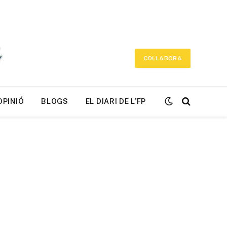
COL·LABORA
OPINIÓ
BLOGS
EL DIARI DE L’FP