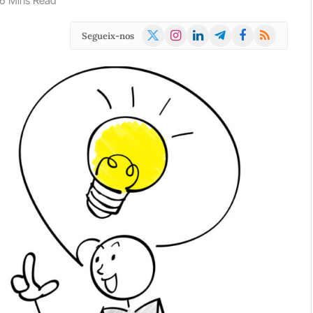
6 Mins Read
X
Instagram
LinkedIn
Telegram
Facebook
RSS
Segueix-nos
(Twitter)