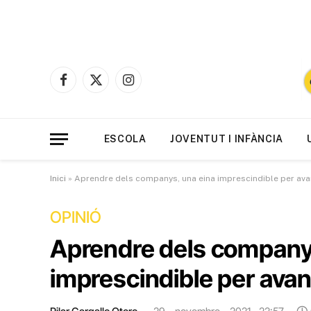
Facebook
X
Instagram
(Twitter)
ESCOLA
JOVENTUT I INFÀNCIA
Inici
»
Aprendre dels companys, una eina imprescindible per ava
OPINIÓ
Aprendre dels company
imprescindible per avan