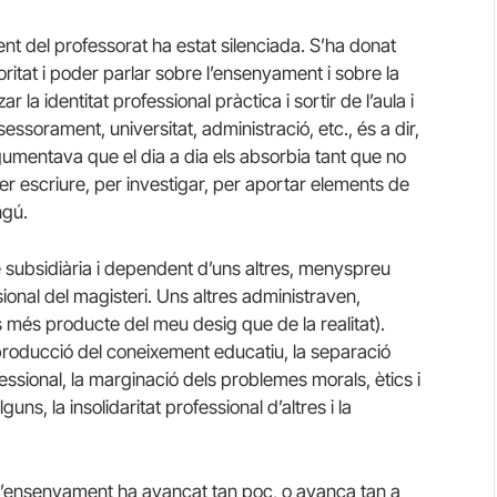
ent del professorat ha estat silenciada. S’ha donat
itat i poder parlar sobre l’ensenyament i sobre la
r la identitat professional pràctica i sortir de l’aula i
essorament, universitat, administració, etc., és a dir,
argumentava que el dia a dia els absorbia tant que no
er escriure, per investigar, per aportar elements de
ngú.
de subsidiària i dependent d’uns altres, menyspreu
ional del magisteri. Uns altres administraven,
és més producte del meu desig que de la realitat).
a producció del coneixement educatiu, la separació
fessional, la marginació dels problemes morals, ètics i
guns, la insolidaritat professional d’altres i la
 l’ensenyament ha avançat tan poc, o avança tan a