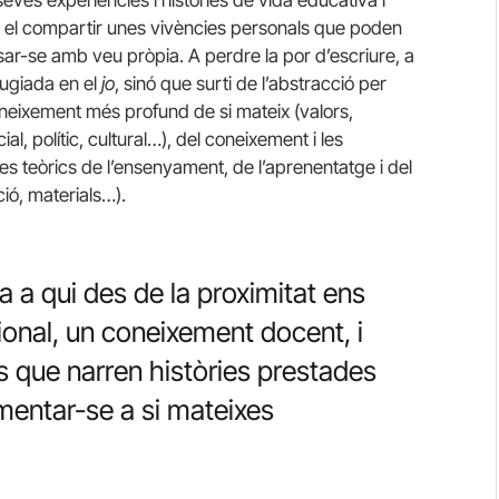
r i el compartir unes vivències personals que poden
ssar-se amb veu pròpia. A perdre la por d’escriure, a
fugiada en el
jo
, sinó que surti de l’abstracció per
coneixement més profund de si mateix (valors,
al, polític, cultural…), del coneixement i les
s teòrics de l’ensenyament, de l’aprenentatge i del
ció, materials…).
 a qui des de la proximitat ens
onal, un coneixement docent, i
s que narren històries prestades
mentar-se a si mateixes