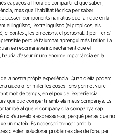
més capaços a l’hora de compartir el que saben,
vència, més que l’habilitat tècnica per saber
de posseir components narratius que fan que en la
l lingüístic, l’extralingüístic (el propi cos, els
sió, el context, les emocions, el personal…) per fer
el
rensible perquè l’alumnat aprengui més i millor. La
quan es recomanava indirectament que el
, hauria d’assumir una enorme importància en la
de la nostra pròpia experiència. Quan d’ella podem
ns ajuda a fer millor les coses i ens permet viure
rant molt de temps, en el pou de l’experiència
soltes que puc compartir amb els meus companys. És
alor també al que el company o la companya sap.
uè no s’atreveix a expressar-se, perquè pensa que no
que un mateix. És necessari trencar amb la
tres o volen solucionar problemes des de fora, per