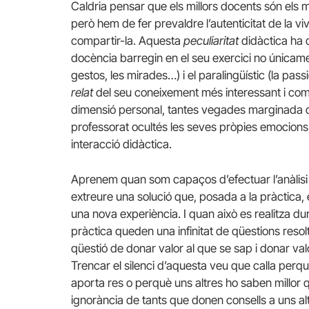
Caldria pensar que els millors docents són els 
però hem de fer prevaldre l’autenticitat de la vi
compartir-la. Aquesta
peculiaritat
didàctica ha 
docència barregin en el seu exercici no únicament e
gestos, les mirades…) i el paralingüístic (la pas
relat
del seu coneixement més interessant i comp
dimensió personal, tantes vegades marginada 
professorat ocultés les seves pròpies emocions
interacció didàctica.
Aprenem quan som capaços d’efectuar l’anàlisi 
extreure una solució que, posada a la pràctica, e
una nova experiència. I quan això es realitza du
pràctica queden una infinitat de qüestions re
qüestió de donar valor al que se sap i donar v
Trencar el silenci d’aquesta veu que calla perq
aporta res o perquè uns altres ho saben millor 
ignorància de tants que donen consells a uns al