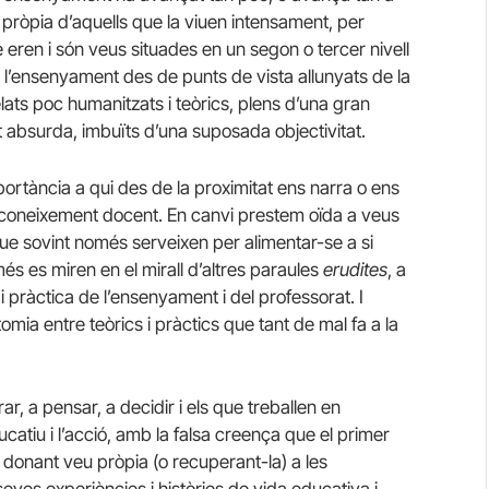
u pròpia d’aquells que la viuen intensament, per
eren i són veus situades en un segon o tercer nivell
 l’ensenyament des de punts de vista allunyats de la
elats poc humanitzats i teòrics, plens d’una gran
at absurda, imbuïts d’una suposada objectivitat.
rtància a qui des de la proximitat ens narra o ens
n coneixement docent. En canvi prestem oïda a veus
ue sovint només serveixen per alimentar-se a si
s es miren en el mirall d’altres paraules
erudites
, a
 i pràctica de l’ensenyament i del professorat. I
mia entre teòrics i pràctics que tant de mal fa a la
r, a pensar, a decidir i els que treballen en
catiu i l’acció, amb la falsa creença que el primer
 donant veu pròpia (o recuperant-la) a les
seves experiències i històries de vida educativa i