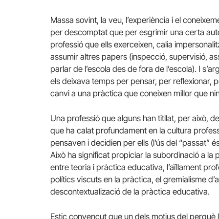
Massa sovint, la veu, l’experiència i el coneixem
per descomptat que per esgrimir una certa autor
professió que ells exerceixen, calia impersonalitza
assumir altres papers (inspecció, supervisió, ass
parlar de l’escola des de fora de l’escola). I s’
els deixava temps per pensar, per reflexionar, p
canvi a una pràctica que coneixen millor que ni
Una professió que alguns han titllat, per això, 
que ha calat profundament en la cultura profess
pensaven i decidien per ells (l’ús del “passat” 
Això ha significat propiciar la subordinació a l
entre teoria i pràctica educativa, l’aïllament pro
polítics viscuts en la pràctica, el gremialisme d’al
descontextualizació de la pràctica educativa.
Estic convençut que un dels motius del perquè