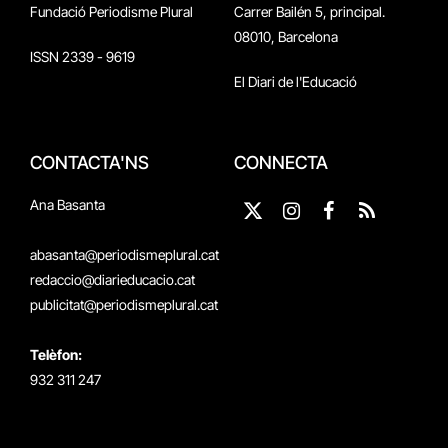
Fundació Periodisme Plural
Carrer Bailén 5, principal.
08010, Barcelona
ISSN 2339 - 9619
El Diari de l'Educació
CONTACTA'NS
CONNECTA
Ana Basanta
X
Instagram
Facebook
RSS
(Twitter)
abasanta@periodismeplural.cat
redaccio@diarieducacio.cat
publicitat@periodismeplural.cat
Telèfon:
932 311 247