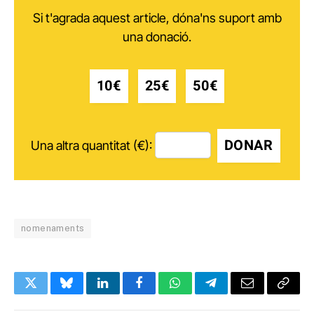
Si t'agrada aquest article, dóna'ns suport amb
una donació.
10€
25€
50€
DONAR
Una altra quantitat (€):
nomenaments
Twitter
Bluesky
LinkedIn
Facebook
WhatsApp
Telegram
Email
Copy