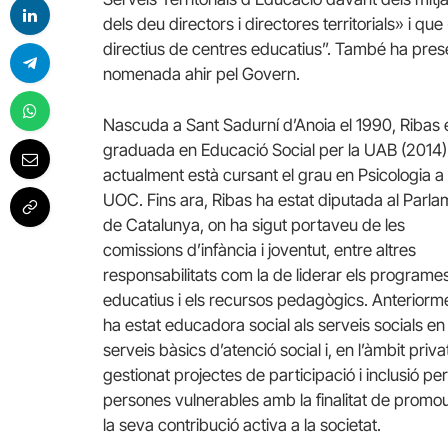
dels deu directors i directores territorials» i q
directius de centres educatius”. També ha prese
nomenada ahir pel Govern.
Nascuda a Sant Sadurní d’Anoia el 1990, Ribas 
graduada en Educació Social per la UAB (2014) 
actualment està cursant el grau en Psicologia a 
UOC. Fins ara, Ribas ha estat diputada al Parla
de Catalunya, on ha sigut portaveu de les
comissions d’infància i joventut, entre altres
responsabilitats com la de liderar els programe
educatius i els recursos pedagògics. Anteriorm
ha estat educadora social als serveis socials en 
serveis bàsics d’atenció social i, en l’àmbit priva
gestionat projectes de participació i inclusió per
persones vulnerables amb la finalitat de promo
la seva contribució activa a la societat.