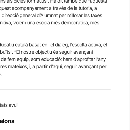
fins als cicles formatius”. Ha dit també que “aquesta
aquest acompanyament a través de la tutoria, a
a direcció general d’Alumnat per millorar les taxes
initiva, volem una escola més democràtica, més
tiu català basat en “el diàleg, l’escolta activa, el
ribuïts”. “El nostre objectiu és seguir avançant
de fem equip, som educació; hem d’aprofitar l’any
tres mateixos, i, a partir d’aquí, seguir avançant per
.
tats avui.
celona