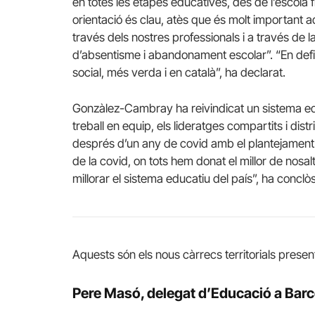
en totes les etapes educatives, des de l’escola 
orientació és clau, atès que és molt important 
través dels nostres professionals i a través de l
d’absentisme i abandonament escolar”. “En def
social, més verda i en català”, ha declarat.
Gonzàlez-Cambray ha reivindicat un sistema educa
treball en equip, els lideratges compartits i dist
després d’un any de covid amb el plantejament 
de la covid, on tots hem donat el millor de nosal
millorar el sistema educatiu del país”, ha conclòs
Aquests són els nous càrrecs territorials presen
Pere Masó, delegat d’Educació a Bar