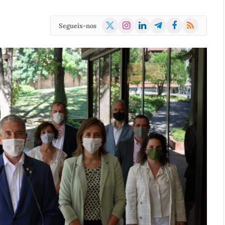
X
Instagram
LinkedIn
Telegram
Facebook
RSS
Segueix-nos
(Twitter)