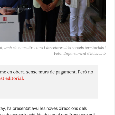
, amb els nous directors i directores dels serveis territorials |
Foto: Departament d'Educació
me en obert, sense murs de pagament. Però no
st editorial.
y, ha presentat avui les noves direccions dels
tjans de comunicació. Ha destacat que “renovem vuit