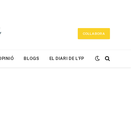
COL·LABORA
OPINIÓ
BLOGS
EL DIARI DE L’FP