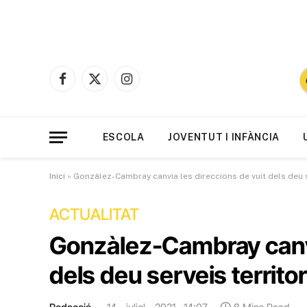
Facebook
X
Instagram
(Twitter)
ESCOLA
JOVENTUT I INFÀNCIA
Inici
»
Gonzàlez-Cambray canvia les direccions de vuit dels deu s
ACTUALITAT
Gonzàlez-Cambray canvi
dels deu serveis territor