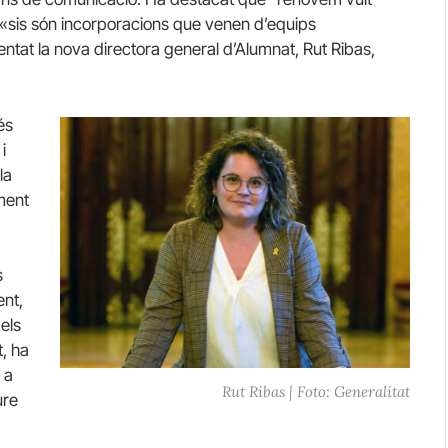
ue «sis són incorporacions que venen d’equips
ntat la nova directora general d’Alumnat, Rut Ribas,
és
i
la
ment
s
ent,
els
t, ha
 a
Rut Ribas | Foto: Generalitat
ure