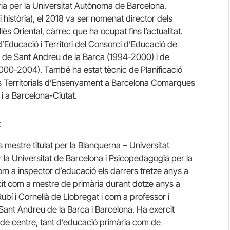
òria per la Universitat Autònoma de Barcelona.
història), el 2018 va ser nomenat director dels
ès Oriental, càrrec que ha ocupat fins l’actualitat.
d’Educació i Territori del Consorci d’Educació de
lau de Sant Andreu de la Barca (1994-2000) i de
2000-2004). També ha estat tècnic de Planificació
is Territorials d’Ensenyament a Barcelona Comarques
 a Barcelona-Ciutat.
t
 mestre titulat per la Blanquerna – Universitat
per la Universitat de Barcelona i Psicopedagogia per la
om a inspector d’educació els darrers tretze anys a
rcit com a mestre de primària durant dotze anys a
ubí i Cornellà de Llobregat i com a professor i
Sant Andreu de la Barca i Barcelona. Ha exercit
r de centre, tant d’educació primària com de