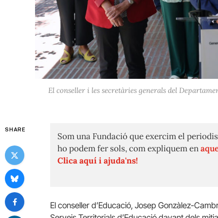
El conseller i les secretàries generals del Departament
SHARE
Som una Fundació que exercim el periodis
ho podem fer sols, com expliquem en
aque
Clica aquí i ajuda'ns!
El conseller d’Educació, Josep Gonzàlez-Cambra
Serveis Territorials d’Educació davant dels mi