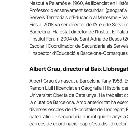
Nascut a Palamós el 1960, és llicenciat en Hist
Professor d’ensenyament secundari (geografia i 
Serveis Territorials d’Educació al Maresme – Vall
Fins al 2018 va ser director de l’Àrea de Servei 
Barcelona. Ha estat director de l’Institut El Pa
l’Institut Fòrum 2004 de Sant Adrià de Besòs (
Escolar i Coordinador de Secundària als Serve
i Inspector d’Educació a Barcelona-Comarques i
Albert Grau, director al Baix Llobrega
Albert Grau és nascut a Barcelona l’any 1958. És
Ramon Llull i llicenciat en Geografia i Història 
Universitat Oberta de Catalunya. Ha treballat c
la ciutat de Barcelona. Amb anterioritat ha exe
diverses escoles de L’Hospitalet de Llobregat, R
catedràtic de secundària durant quinze anys a 
càrrecs de coordinació, cap d’estudis i directo