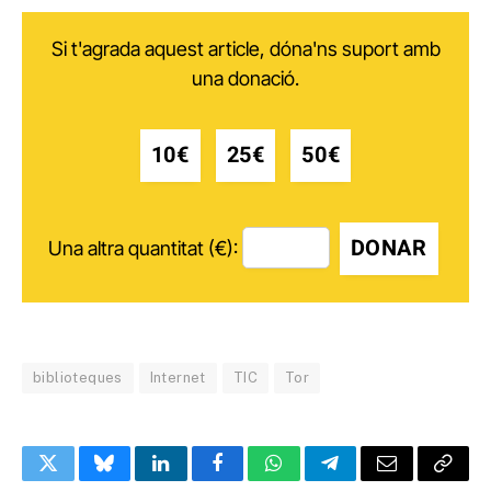
Si t'agrada aquest article, dóna'ns suport amb
una donació.
10€
25€
50€
DONAR
Una altra quantitat (€):
biblioteques
Internet
TIC
Tor
Twitter
Bluesky
LinkedIn
Facebook
WhatsApp
Telegram
Email
Copy