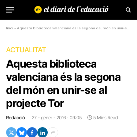
Inici
»
Aquesta biblioteca valenciana és la segona del món en unir-se al projecte Tor
ACTUALITAT
Aquesta biblioteca
valenciana és la segona
del món en unir-se al
projecte Tor
Redacció
27 - gener - 2016 · 09:05
5 Mins Read