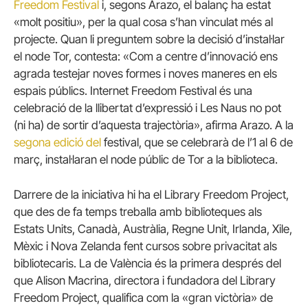
Freedom Festival
i, segons Arazo, el balanç ha estat
«molt positiu», per la qual cosa s’han vinculat més al
projecte. Quan li preguntem sobre la decisió d’instal·lar
el node Tor, contesta: «Com a centre d’innovació ens
agrada testejar noves formes i noves maneres en els
espais públics. Internet Freedom Festival és una
celebració de la llibertat d’expressió i Les Naus no pot
(ni ha) de sortir d’aquesta trajectòria», afirma Arazo. A la
segona edició del
festival, que se celebrarà de l’1 al 6 de
març, instal·laran el node públic de Tor a la biblioteca.
Darrere de la iniciativa hi ha el Library Freedom Project,
que des de fa temps treballa amb biblioteques als
Estats Units, Canadà, Austràlia, Regne Unit, Irlanda, Xile,
Mèxic i Nova Zelanda fent cursos sobre privacitat als
bibliotecaris. La de València és la primera després del
que Alison Macrina, directora i fundadora del Library
Freedom Project, qualifica com la «gran victòria» de