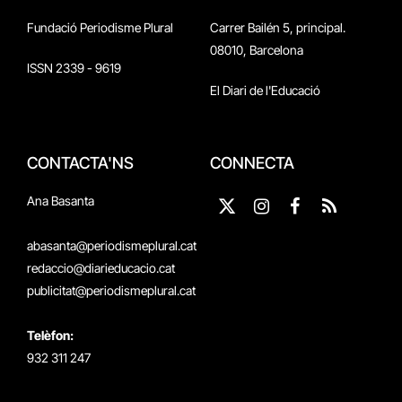
Fundació Periodisme Plural
Carrer Bailén 5, principal.
08010, Barcelona
ISSN 2339 - 9619
El Diari de l'Educació
CONTACTA'NS
CONNECTA
Ana Basanta
X
Instagram
Facebook
RSS
(Twitter)
abasanta@periodismeplural.cat
redaccio@diarieducacio.cat
publicitat@periodismeplural.cat
Telèfon:
932 311 247