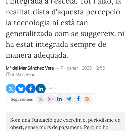
i integrada a l'escola. Tot i això, la
realitat dista d'aquesta percepció:
la tecnologia ni està tan
generalitzada com se suggereix, ni
ha estat integrada sempre de
manera adequada.
Mª del Mar Sánchez Vera
7 - gener - 2025 · 12:55
6 Mins Read
X
Instagram
LinkedIn
Telegram
Facebook
RSS
Segueix-nos
(Twitter)
Som una Fundació que exercim el periodisme en
obert, sense murs de pagament. Però no ho