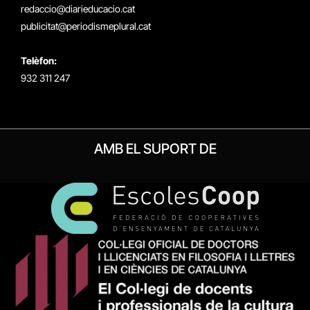
redaccio@diarieducacio.cat
publicitat@periodismeplural.cat
Telèfon:
932 311 247
AMB EL SUPORT DE