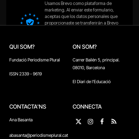
QUI SOM?
ON SOM?
Fundació Periodisme Plural
Carrer Bailén 5, principal.
08010, Barcelona
ISSN 2339 - 9619
El Diari de l'Educació
CONTACTA'NS
CONNECTA
Ana Basanta
X
Instagram
Facebook
RSS
(Twitter)
abasanta@periodismeplural.cat