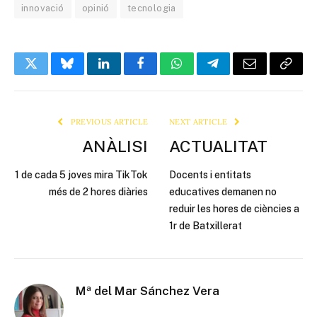
innovació
opinió
tecnologia
Twitter
Bluesky
LinkedIn
Facebook
WhatsApp
Telegram
Email
Copy
Link
PREVIOUS ARTICLE
NEXT ARTICLE
ANÀLISI
ACTUALITAT
1 de cada 5 joves mira TikTok
Docents i entitats
més de 2 hores diàries
educatives demanen no
reduir les hores de ciències a
1r de Batxillerat
Mª del Mar Sánchez Vera