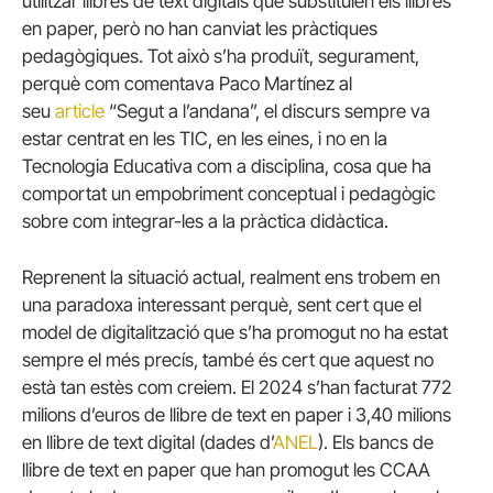
utilitzar llibres de text digitals que substituïen els llibres
en paper, però no han canviat les pràctiques
pedagògiques. Tot això s’ha produït, segurament,
perquè com comentava Paco Martínez al
seu
article
“Segut a l’andana”, el discurs sempre va
estar centrat en les TIC, en les eines, i no en la
Tecnologia Educativa com a disciplina, cosa que ha
comportat un empobriment conceptual i pedagògic
sobre com integrar-les a la pràctica didàctica.
Reprenent la situació actual, realment ens trobem en
una paradoxa interessant perquè, sent cert que el
model de digitalització que s’ha promogut no ha estat
sempre el més precís, també és cert que aquest no
està tan estès com creiem. El 2024 s’han facturat 772
milions d’euros de llibre de text en paper i 3,40 milions
en llibre de text digital (dades d’
ANEL
). Els bancs de
llibre de text en paper que han promogut les CCAA