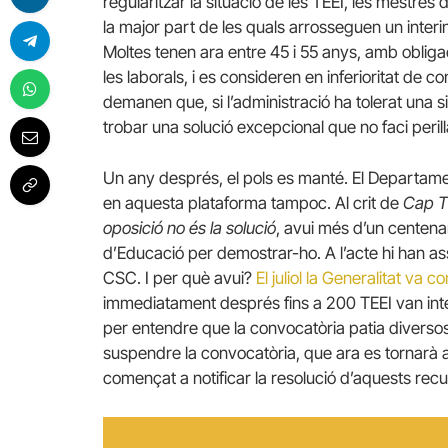
regularitzar la situació de les TEEI, les mestres
la major part de les quals arrosseguen un interi
Moltes tenen ara entre 45 i 55 anys, amb obligac
les laborals, i es consideren en inferioritat de 
demanen que, si l’administració ha tolerat una s
trobar una solució excepcional que no faci perill
Un any després, el pols es manté. El Departame
en aquesta plataforma tampoc. Al crit de
Cap TE
oposició no és la solució
, avui més d’un centena
d’Educació per demostrar-ho. A l’acte hi han ass
CSC. I per què avui?
El juliol la Generalitat va 
immediatament després fins a 200 TEEI van inte
per entendre que la convocatòria patia diversos v
suspendre la convocatòria, que ara es tornarà 
començat a notificar la resolució d’aquests recu