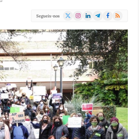
d
X
Instagram
LinkedIn
Telegram
Facebook
RSS
Segueix-nos
(Twitter)