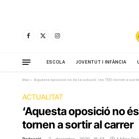
Facebook
X
Instagram
(Twitter)
ESCOLA
JOVENTUT I INFÀNCIA
Inici
»
‘Aquesta oposició no és la solució’, les TEEI tornen a sortir
ACTUALITAT
‘Aquesta oposició no és l
tornen a sortir al carrer