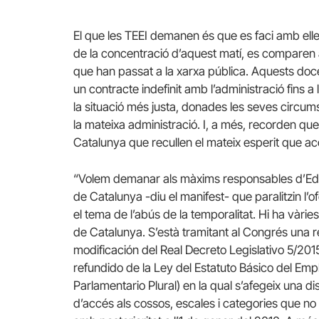
El que les TEEI demanen és que es faci amb ell
de la concentració d’aquest matí, es comparen 
que han passat a la xarxa pública. Aquests doc
un contracte indefinit amb l’administració fins 
la situació més justa, donades les seves circu
la mateixa administració. I, a més, recorden que hi
Catalunya que recullen el mateix esperit que a
“Volem demanar als màxims responsables d’Educa
de Catalunya -diu el manifest- que paralitzin l’o
el tema de l’abús de la temporalitat. Hi ha vàries 
de Catalunya. S’està tramitant al Congrés una 
modificación del Real Decreto Legislativo 5/201
refundido de la Ley del Estatuto Básico del Em
Parlamentario Plural) en la qual s’afegeix una dis
d’accés als cossos, escales i categories que no