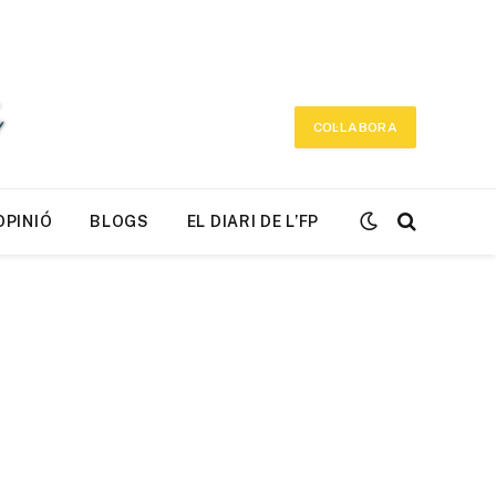
COL·LABORA
OPINIÓ
BLOGS
EL DIARI DE L’FP