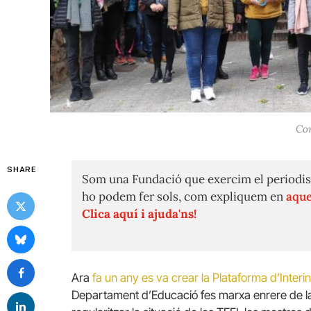
Con
SHARE
Som una Fundació que exercim el periodis
ho podem fer sols, com expliquem en
aque
Clica aquí i ajuda'ns!
Ara
fa un any es va crear la Plataforma d’Inter
Departament d’Educació fes marxa enrere de la