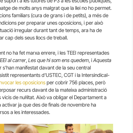
 de suport a les tutores de P3 a les escoles públiques,
natge de molts anys malgrat que la llei no ho permet.
ions familiars (cura de grans i de petits), a més de
condicions per preparar unes oposicions, i per això
ituació irregular durant tant de temps, ara ha de
ar cap dels seus llocs de treball.
nt no ha fet marxa enrere, i les TEEI representades
EI al carrer
,
Les que hi som ens quedem
, i
Aquesta
r s’han manifestat davant de la seu central
istit representants d’USTEC, CGT i la Intersindical-
convocar les oposicions
per cobrir 756 places, però
rposar recurs davant de la mateixa administració
icis de nul·litat. Això va obligar el Departament a
a activar ja que des de finals de novembre ha
rsos a les interessades.