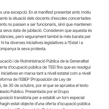
es una excepció. En el manifest presentat amb motiu
amb la situació dels docents d’escoles concertades
ents no passen a ser funcionaris, sinó que mantenen
a la seva data de jubilació. Consideren que aquesta és
mstàncies, però segurament també la més barata per
 ha diverses iniciatives legislatives a l’Estat i a
companya la seva protesta.
ció i de l’Administració Pública de la Generalitat
ferta d’ocupació pública de TEEI fins que es resolgui
iniciatives en marxa tant a nivell estatal com a nivell
reforma de l’EBEP (Proposición de Ley de
5, de 30 de octubre, por el que se aprueba el texto
pleado Público. Presentada por el Grupo
posició transitòria per a establir un torn especial
 hagin estat objecte d’una oferta d’ocupació pública