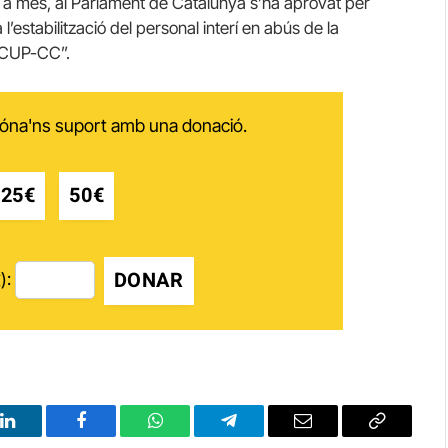
s a més, al Parlament de Catalunya s’ha aprovat per
 l’estabilització del personal interí en abús de la
i CUP-CC”.
 dóna'ns suport amb una donació.
25€
50€
DONAR
):
LinkedIn
Facebook
WhatsApp
Telegram
Email
Copy