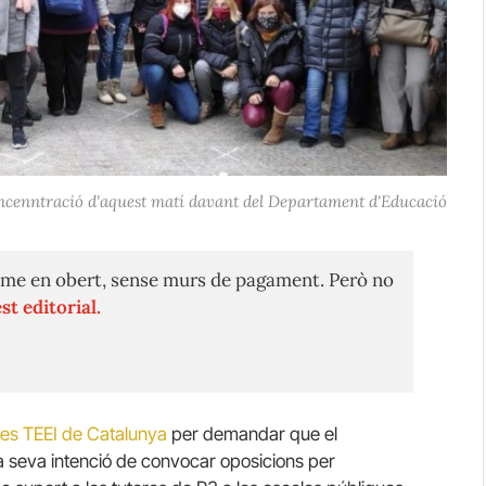
cenntració d'aquest matí davant del Departament d'Educació
me en obert, sense murs de pagament. Però no
st editorial.
ines TEEI de Catalunya
per demandar que el
 seva intenció de convocar oposicions per