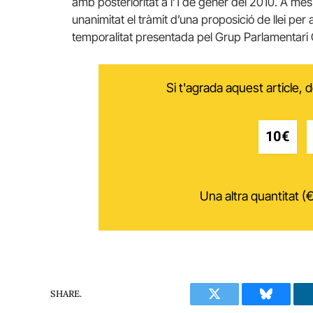
amb posterioritat a l’1 de gener del 2010. A mé
unanimitat el tràmit d’una proposició de llei per a
temporalitat presentada pel Grup Parlamentar
Si t'agrada aquest article,
10€
Una altra quantitat (€
SHARE.
Twitter
Bluesky