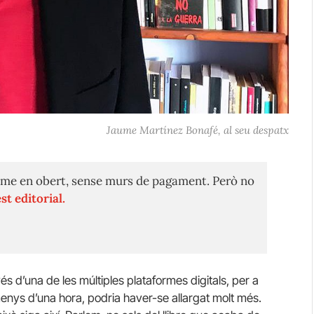
Jaume Martínez Bonafé, al seu despatx
me en obert, sense murs de pagament. Però no
st editorial.
 d’una de les múltiples plataformes digitals, per a
nys d’una hora, podria haver-se allargat molt més.