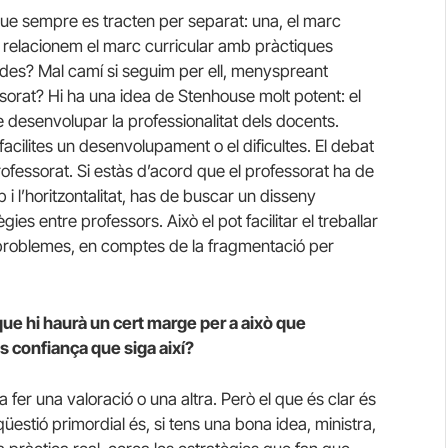
 que sempre es tracten per separat: una, el marc
m relacionem el marc curricular amb pràctiques
des? Mal camí si seguim per ell, menyspreant
essorat? Hi ha una idea de Stenhouse molt potent: el
desenvolupar la professionalitat dels docents.
cilites un desenvolupament o el dificultes. El debat
fessorat. Si estàs d’acord que el professorat ha de
p i l’horitzontalitat, has de buscar un disseny
es entre professors. Això el pot facilitar el treballar
nt problemes, en comptes de la fragmentació per
que hi haurà un cert marge per a això que
s confiança que siga així?
er una valoració o una altra. Però el que és clar és
 qüestió primordial és, si tens una bona idea, ministra,