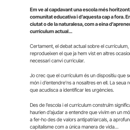
Em ve al capdavant una escola més horitzontal
comunitat educativa i d’aquesta cap a fora. En e
ciutat o de la naturalesa, com a eina d’aprenen
currículum actual…
Certament, el debat actual sobre el currículum,
reprodueixen el que ja hem vist en altres ocasion
necessari canvi curricular.
Jo crec que el currículum és un dispositiu que 
món i d’entendre’ns a nosaltres en ell. La seua 
que acudisca a identificar les urgències.
Des de l’escola i el currículum construïm signif
haurien d’ajudar a entendre que vivim en un món
a fer-ho des de valors antipatriarcals, a aprofun
capitalisme com a única manera de vida…