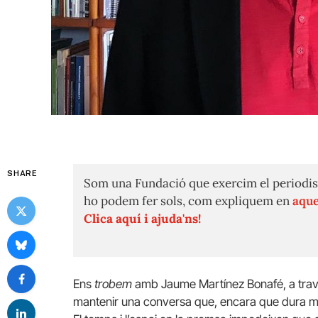
SHARE
Som una Fundació que exercim el periodis
ho podem fer sols, com expliquem en
aque
Clica aquí i ajuda'ns!
Ens
trobem
amb Jaume Martínez Bonafé, a través
mantenir una conversa que, encara que dura me