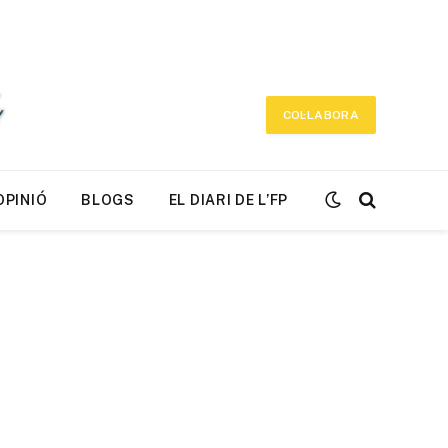
COL·LABORA
OPINIÓ
BLOGS
EL DIARI DE L’FP