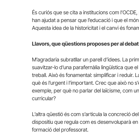
És curiós que se cita a institucions com l’OCDE, 
han ajudat a pensar que l’educació i que el món
Aquesta idea de la historicitat i el canvi és fo
Llavors, que qüestions proposes per al deba
M’agradaria subratllar un parell d’idees. La prim
suavitzar-lo d’una parafernàlia lingüística que e
treball. Això és fonamental: simplificar i reduir. 
què és l’urgent i l’important. Crec que això no s
exemple, per què no parlar del laïcisme, com un
curricular?
L’altra qüestió és com s’articula la concreció 
dispositiu que regula com es desenvoluparà en 
formació del professorat.