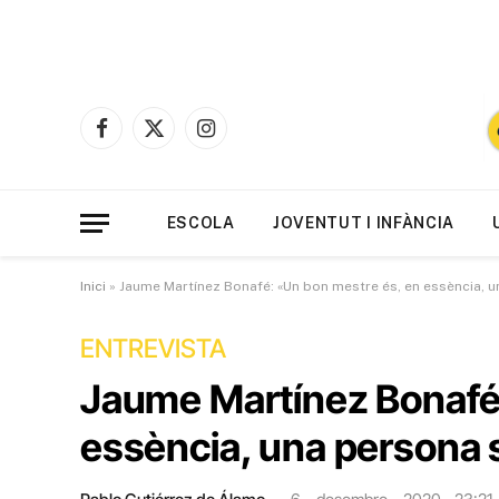
Facebook
X
Instagram
(Twitter)
ESCOLA
JOVENTUT I INFÀNCIA
Inici
»
Jaume Martínez Bonafé: «Un bon mestre és, en essència, u
ENTREVISTA
Jaume Martínez Bonafé:
essència, una persona 