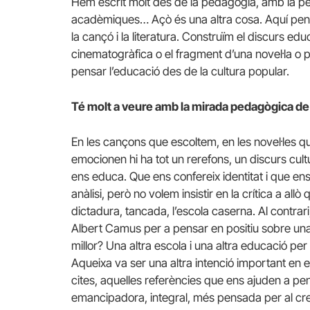
Hem escrit molt des de la pedagogia, amb la p
acadèmiques… Açò és una altra cosa. Aquí pens
la cançó i la literatura. Construïm el discurs ed
cinematogràfica o el fragment d’una novel·la o 
pensar l’educació des de la cultura popular.
Té molt a veure amb la mirada pedagògica de 
En les cançons que escoltem, en les novel·les qu
emocionen hi ha tot un rerefons, un discurs cult
ens educa. Que ens confereix identitat i que e
anàlisi, però no volem insistir en la crítica a allò
dictadura, tancada, l’escola caserna. Al contrar
Albert Camus per a pensar en positiu sobre un
millor? Una altra escola i una altra educació pe
Aqueixa va ser una altra intenció important en el 
cites, aquelles referències que ens ajuden a pe
emancipadora, integral, més pensada per al crei