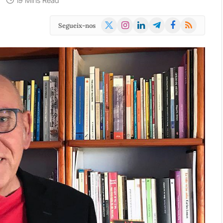
19 Mins Read
X
Instagram
LinkedIn
Telegram
Facebook
RSS
Segueix-nos
(Twitter)