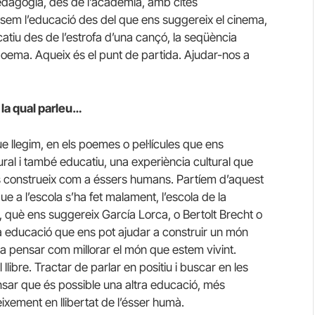
edagogia, des de l’acadèmia, amb cites
em l’educació des del que ens suggereix el cinema,
ucatiu des de l’estrofa d’una cançó, la seqüència
poema. Aqueix és el punt de partida. Ajudar-nos a
la qual parleu…
e llegim, en els poemes o pel·lícules que ens
ural i també educatiu, una experiència cultural que
ns construeix com a éssers humans. Partíem d’aquest
 que a l’escola s’ha fet malament, l’escola de la
i, què ens suggereix García Lorca, o Bertolt Brecht o
a educació que ens pot ajudar a construir un món
r a pensar com millorar el món que estem vivint.
llibre. Tractar de parlar en positiu i buscar en les
nsar que és possible una altra educació, més
xement en llibertat de l’ésser humà.