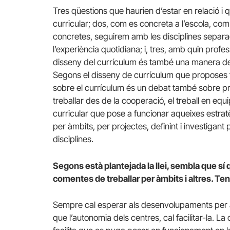
Tres qüestions que haurien d’estar en relació i
curricular; dos, com es concreta a l’escola, co
concretes, seguirem amb les disciplines separa
l’experiència quotidiana; i, tres, amb quin prof
disseny del currículum és també una manera de 
Segons el disseny de currículum que proposes fa
sobre el currículum és un debat també sobre pro
treballar des de la cooperació, el treball en equi
curricular que pose a funcionar aqueixes estratègi
per àmbits, per projectes, definint i investiga
disciplines.
Segons està plantejada la llei, sembla que sí 
comentes de treballar per àmbits i altres. Ten
Sempre cal esperar als desenvolupaments per a f
que l’autonomia dels centres, cal facilitar-la. La