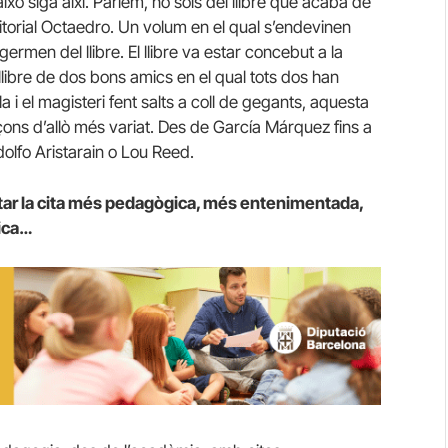
xò siga així. Parlem, no sols del llibre que acaba de
itorial Octaedro. Un volum en el qual s’endevinen
ermen del llibre. El llibre va estar concebut a la
llibre de dos bons amics en el qual tots dos han
a i el magisteri fent salts a coll de gegants, aquesta
ançons d’allò més variat. Des de García Márquez fins a
olfo Aristarain o Lou Reed.
evitar la cita més pedagògica, més entenimentada,
sica…