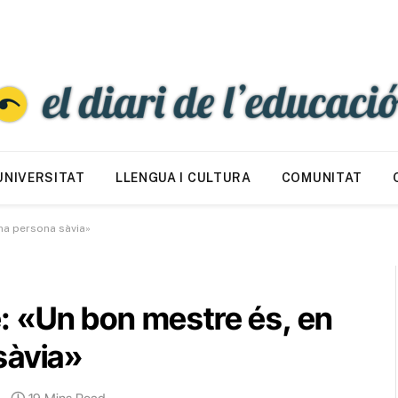
UNIVERSITAT
LLENGUA I CULTURA
COMUNITAT
na persona sàvia»
 «Un bon mestre és, en
sàvia»