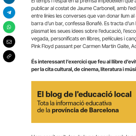
El temps i l’espai en la premsa impedeixen que ai
publicar al costat de Jaume Carbonell, amb l’ed
entre línies les converses que van donar llum al g
barra d’un bar, confessa Bonafé. Es tracta d’un 
plasmat les seues idees sobre l’educació, l’escol
vegada, personificats en llibres, pel·lícules i c
Pink Floyd passant per Carmen Martín Gaite, Ad
És interessant l’exercici que feu al llibre d’
per la cita cultural, de cinema, literatura i mú