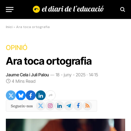
Inici
»
Ara toca ortografia
OPINIÓ
Ara toca ortografia
Jaume Cela i Juli Palou
18 - juny - 2025 · 14:15
4 Mins Read
X
Instagram
LinkedIn
Telegram
Facebook
RSS
Segueix-nos
(Twitter)