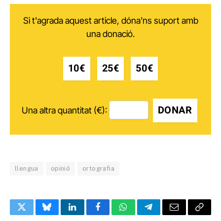
Si t'agrada aquest article, dóna'ns suport amb
una donació.
10€
25€
50€
DONAR
Una altra quantitat (€):
llengua
opinió
ortografia
Twitter
Bluesky
LinkedIn
Facebook
WhatsApp
Telegram
Email
Copy