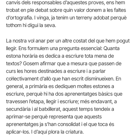
canvis dels responsables d’aquestes proves, ens hem
trobat en ple debat sobre quin valor donem a les faltes
d’ortografia. I vinga, ja tenim un terreny adobat perquè
tothom hi digui la seva.
La nostra vol anar per un altre costat del que hem pogut
llegir. Ens formulem una pregunta essencial: Quanta
estona horària es dedica a escriure tota mena de
textos? Gosem afirmar que a mesura que passen de
curs les hores destinades a escriure i a parlar
col·lectivament d’allò que han escrit disminueixen. En
general, a primària es dediquen moltes estones a
escriure, perquè hi ha dos aprenentatges bàsics que
travessen l’etapa, llegir i escriure; més endavant, a
secundària i al batxillerat, aquest temps tendeix a
aprimar-se perquè representa que aquests
aprenentatges ja s’han consolidat i el que toca és
aplicar-los. I d’aquí plora la criatura.