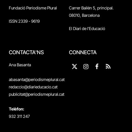
Fundació Periodisme Plural
Carrer Bailén 5, principal.
08010, Barcelona
ISSN 2339 - 9619
El Diari de l'Educació
CONTACTA'NS
CONNECTA
Ana Basanta
X
Instagram
Facebook
RSS
(Twitter)
abasanta@periodismeplural.cat
redaccio@diarieducacio.cat
publicitat@periodismeplural.cat
Telèfon:
932 311 247