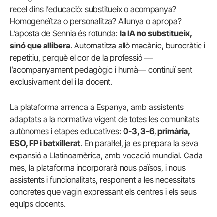
recel dins l’educació: substitueix o acompanya?
Homogeneïtza o personalitza? Allunya o apropa?
L’aposta de Sennia és rotunda:
la IA no substitueix,
sinó que allibera
. Automatitza allò mecànic, burocràtic i
repetitiu, perquè el cor de la professió —
l’acompanyament pedagògic i humà— continuï sent
exclusivament del i la docent.
La plataforma arrenca a Espanya, amb assistents
adaptats a la normativa vigent de totes les comunitats
autònomes i etapes educatives:
0-3, 3-6, primària,
ESO, FP i batxillerat
. En paral·lel, ja es prepara la seva
expansió a Llatinoamèrica, amb vocació mundial. Cada
mes, la plataforma incorporarà nous països, i nous
assistents i funcionalitats, responent a les necessitats
concretes que vagin expressant els centres i els seus
equips docents.