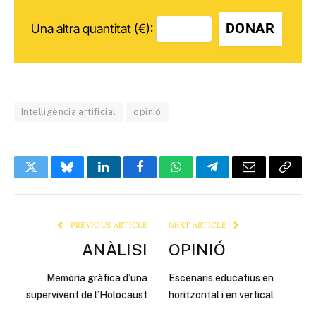
DONAR
Una altra quantitat (€):
Intel·ligència artificial
opinió
Twitter
Bluesky
LinkedIn
Facebook
WhatsApp
Telegram
Email
Copy
Link
PREVIOUS ARTICLE
NEXT ARTICLE
ANÀLISI
OPINIÓ
Memòria gràfica d’una
Escenaris educatius en
supervivent de l’Holocaust
horitzontal i en vertical