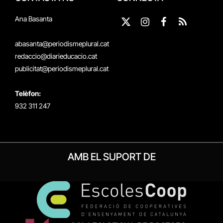
Ana Basanta
X
Instagram
Facebook
RSS
(Twitter)
abasanta@periodismeplural.cat
redaccio@diarieducacio.cat
publicitat@periodismeplural.cat
Telèfon:
932 311 247
AMB EL SUPORT DE