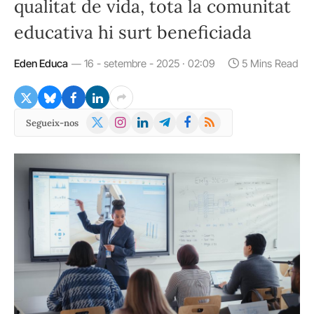
qualitat de vida, tota la comunitat
educativa hi surt beneficiada
Eden Educa
16 - setembre - 2025 · 02:09
5 Mins Read
X
Instagram
LinkedIn
Telegram
Facebook
RSS
Segueix-nos
(Twitter)