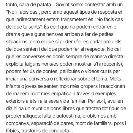
tonto, cara de patata… Sovint solem contestar amb un
“No li facis cas”, però amb aquest tipus de resposta el
que indirectament estem transmetent és “No facis cas
del que tu sents”. És cert que no podem entrar en el
drama que alguns nens/es arriben a fer de petites
situacions, però el que sí podem fer és parlar amb ells
del que senten i del que poden fer al respecte. No cal
que les converses es donin sempre de manera directa i
explícita (alguns nens/es poden mostrar-s’hi reticents),
podem fer ús de contes, pel·lícules o vídeos curts per
iniciar una conversa o reflexionar sobre el tema. Molts
infants o joves se senten molt més propers i reaccionen
de manera molt més empàtica a través d’exemples
exteriors a ells i a la seva vida familiar. Per sort, avui en
dia hi ha un munt de bons llibres que tracten tot tipus de
problemàtiques: falta d’autoestima, problemes amb
companys, separació de pares, mort de familiars, pors i
fòbies, trastorns de conducta…