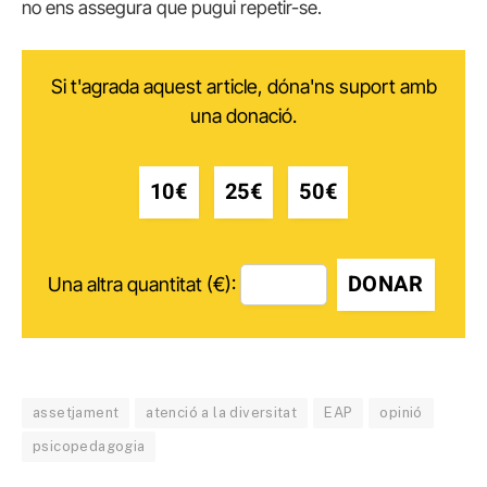
no ens assegura que pugui repetir-se.
Si t'agrada aquest article, dóna'ns suport amb
una donació.
10€
25€
50€
DONAR
Una altra quantitat (€):
assetjament
atenció a la diversitat
EAP
opinió
psicopedagogia