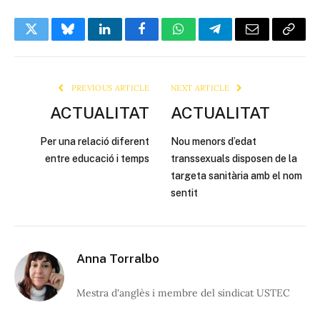
Twitter
Bluesky
LinkedIn
Facebook
WhatsApp
Telegram
Email
Copy
Link
PREVIOUS ARTICLE
NEXT ARTICLE
ACTUALITAT
ACTUALITAT
Per una relació diferent
Nou menors d’edat
entre educació i temps
transsexuals disposen de la
targeta sanitària amb el nom
sentit
Anna Torralbo
Mestra d'anglès i membre del sindicat USTEC