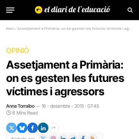
Inici
»
Assetjament a Primària: on es gesten les futures víctimes i agressors
OPINIÓ
Assetjament a Primària:
on es gesten les futures
víctimes i agressors
Anna Torralbo
16 - desembre - 2015 · 07:45
6 Mins Read
X
Instagram
LinkedIn
Telegram
Facebook
RSS