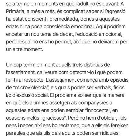
se a terme en moments en què l’adult no és davant. A
Primària, a més a més, és complicat saber si l’agressió
ha estat conscient i premeditada, doncs a aquestes
edats hi ha poca consciència emocional. Aquí podríem
encetar un nou tema de debat, l’educació emocional,
però l’espai no ens ho permet, així que ho deixarem per
un altre moment.
Un cop tenim en ment aquells trets distintius de
l’assetjament, cal veure com detectar-lo i què podem
fer-hi al respecte. L’assetjament comença amb episodis
de “microviolència”, els quals poden ser verbals, físics
i/o d’exclusió social. El problema sol ser que la manera
en què els alumnes assetgen als companys/es a
aquestes edats ens poden semblar “innocents”, en
ocasions inclús “gracioses”. Però no hem d’oblidar, i els
nens i nenes així ens ho reclamen, que a ells els fereixen
paraules que als ulls dels adults poden ser ridícules: