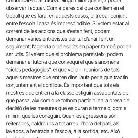
comunicar-ho al tutor/a. Ningú millor que ell/a podrà
observar i actuar. Com a pares cal que confiem en el
treball que es farà, en aquests casos, el treball conjunt
entre l’escola i casa és imprescindible. Si volem estar al
corrent de les accions que s’estan fent, podem
demanar vàries entrevistes per tal d’anar fent un
seguiment; l’agenda o bé escrits en paper també poden
ser útils. Si veiem que el problema persisteix, podem
demanar al tutor/a que convoqui el que s’anomena
“cicles pedagògics”, el que vol dir: reunions de tots
aquells mestres que entren dins l’aula per a que tractin
conjuntament el conflicte. És important que tots els
mestres que entren a la classe estiguin assabentats del
què passa, així com que tothom participi en la presa de
decisió de les mesures que es duran a terme o, com a
mínim, que les coneguin. Quan les agressions són
reiterades, caldrà ulls a tot arreu: l’hora del pati, als
lavabos, a l’entrada a l’escola, a la sortida, etc. Això