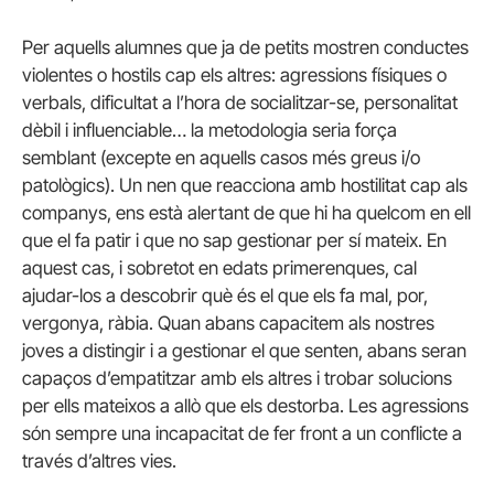
Per aquells alumnes que ja de petits mostren conductes
violentes o hostils cap els altres: agressions físiques o
verbals, dificultat a l’hora de socialitzar-se, personalitat
dèbil i influenciable… la metodologia seria força
semblant (excepte en aquells casos més greus i/o
patològics). Un nen que reacciona amb hostilitat cap als
companys, ens està alertant de que hi ha quelcom en ell
que el fa patir i que no sap gestionar per sí mateix. En
aquest cas, i sobretot en edats primerenques, cal
ajudar-los a descobrir què és el que els fa mal, por,
vergonya, ràbia. Quan abans capacitem als nostres
joves a distingir i a gestionar el que senten, abans seran
capaços d’empatitzar amb els altres i trobar solucions
per ells mateixos a allò que els destorba. Les agressions
són sempre una incapacitat de fer front a un conflicte a
través d’altres vies.