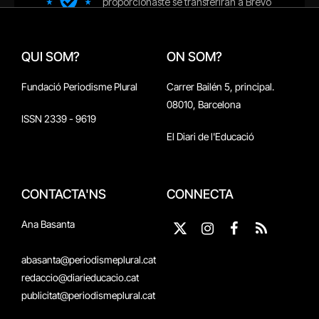
QUI SOM?
ON SOM?
Fundació Periodisme Plural
Carrer Bailén 5, principal.
08010, Barcelona
ISSN 2339 - 9619
El Diari de l'Educació
CONTACTA'NS
CONNECTA
Ana Basanta
X
Instagram
Facebook
RSS
(Twitter)
abasanta@periodismeplural.cat
redaccio@diarieducacio.cat
publicitat@periodismeplural.cat