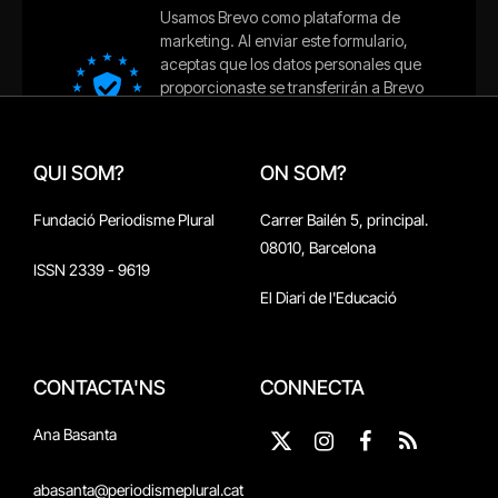
QUI SOM?
ON SOM?
Fundació Periodisme Plural
Carrer Bailén 5, principal.
08010, Barcelona
ISSN 2339 - 9619
El Diari de l'Educació
CONTACTA'NS
CONNECTA
Ana Basanta
X
Instagram
Facebook
RSS
(Twitter)
abasanta@periodismeplural.cat