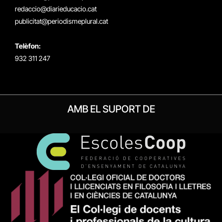
redaccio@diarieducacio.cat
publicitat@periodismeplural.cat
Telèfon:
932 311 247
AMB EL SUPORT DE