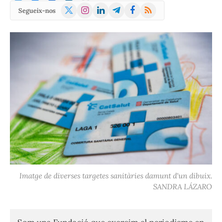
X
Instagram
LinkedIn
Telegram
Facebook
RSS
Segueix-nos
(Twitter)
Imatge de diverses targetes sanitàries damunt d'un dibuix.
SANDRA LÁZARO