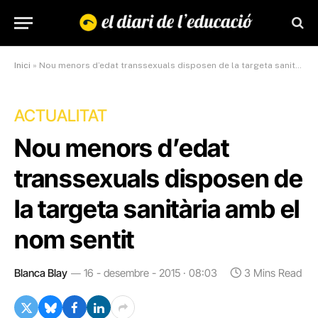
Inici
»
Nou menors d’edat transsexuals disposen de la targeta sanitària amb el nom sentit
ACTUALITAT
Nou menors d’edat
transsexuals disposen de
la targeta sanitària amb el
nom sentit
Blanca Blay
16 - desembre - 2015 · 08:03
3 Mins Read