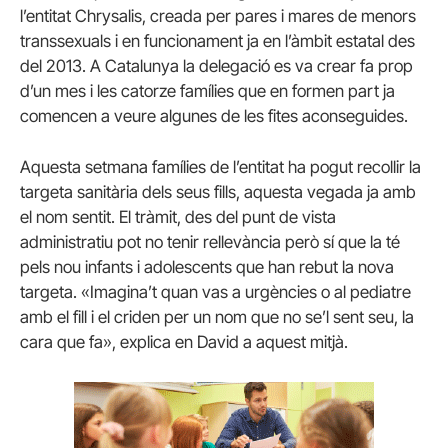
l’entitat Chrysalis, creada per pares i mares de menors
transsexuals i en funcionament ja en l’àmbit estatal des
del 2013. A Catalunya la delegació es va crear fa prop
d’un mes i les catorze famílies que en formen part ja
comencen a veure algunes de les fites aconseguides.
Aquesta setmana famílies de l’entitat ha pogut recollir la
targeta sanitària dels seus fills, aquesta vegada ja amb
el nom sentit. El tràmit, des del punt de vista
administratiu pot no tenir rellevància però sí que la té
pels nou infants i adolescents que han rebut la nova
targeta. «Imagina’t quan vas a urgències o al pediatre
amb el fill i el criden per un nom que no se’l sent seu, la
cara que fa», explica en David a aquest mitjà.