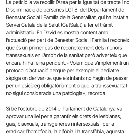
La petició la va recollir l’Àrea per la Igualtat de tracte i no
Discriminació de persones LGTBI del Departament de
Benestar Social i Família de la Generalitat, qui ha instat al
Servei Català de la Salut (CatSalut) a fer el tràmit
administratiu. En David es mostra content amb
l’actuació per part de Benestar Social i Família i reconeix
que és un primer pas de reconeixement dels menors
transsexuals en l’àmbit de la sanitat però adverteix que
encara hi ha feina pendent. «Volem que s’implementi un
protocol d’actuació perquè per exemple el pediatre
sàpiga on derivar-te, que els infants no hagin de passar
per un psicòleg obligatòriament o que la transsexualitat
no sigui considerada una patologia», recorda.
Si bé l’octubre de 2014 el Parlament de Catalunya va
aprovar una llei per a garantir els drets de lesbianes,
gais, bisexuals, transgèneres i intersexuals i per a
eradicar l’homofòbia, la bifòbia i la transfòbia, aquesta