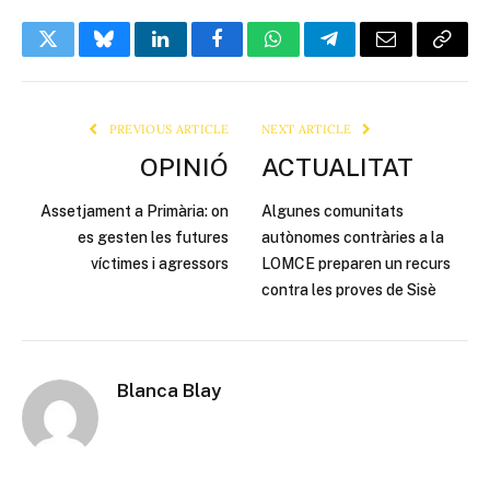
Twitter
Bluesky
LinkedIn
Facebook
WhatsApp
Telegram
Email
Copy
Link
PREVIOUS ARTICLE
NEXT ARTICLE
OPINIÓ
ACTUALITAT
Assetjament a Primària: on
Algunes comunitats
es gesten les futures
autònomes contràries a la
víctimes i agressors
LOMCE preparen un recurs
contra les proves de Sisè
Blanca Blay