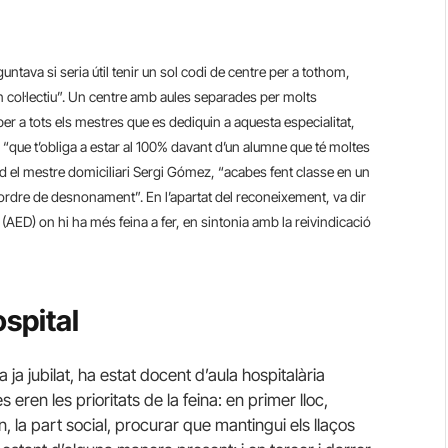
tava si seria útil tenir un sol codi de centre per a tothom,
n col·lectiu”. Un centre amb aules separades per molts
er a tots els mestres que es dediquin a aquesta especialitat,
sca “que t’obliga a estar al 100% davant d’un alumne que té moltes
ard el mestre domiciliari Sergi Gómez, “acabes fent classe en un
 ordre de desnonament”. En l’apartat del reconeixement, va dir
(AED) on hi ha més feina a fer, en sintonia amb la reivindicació
spital
 ja jubilat, ha estat docent d’aula hospitalària
 eren les prioritats de la feina: en primer lloc,
, la part social, procurar que mantingui els llaços