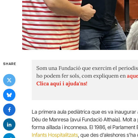
SHARE
Som una Fundació que exercim el periodis
ho podem fer sols, com expliquem en
aque
Clica aquí i ajuda'ns!
La primera aula pediàtrica que es va inaugurar 
Déu de Manresa (avui Fundació Althaia). Molt a 
forma aïllada i inconnexa. El 1986, el Parlamen
Infants Hospitalitzats
, que des d’aleshores s’ha