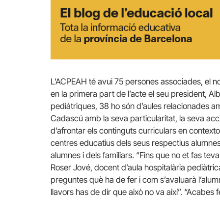
L’ACPEAH té avui 75 persones associades, el no
en la primera part de l’acte el seu president, Al
pediàtriques, 38 ho són d’aules relacionades amb
Cadascú amb la seva particularitat, la seva acc
d’afrontar els continguts curriculars en contextos
centres educatius dels seus respectius alumnes i
alumnes i dels familiars. “Fins que no et fas teva 
Roser Jové, docent d’aula hospitalària pediàt
preguntes què ha de fer i com s’avaluarà l’alum
llavors has de dir que això no va així”. “Acabes f