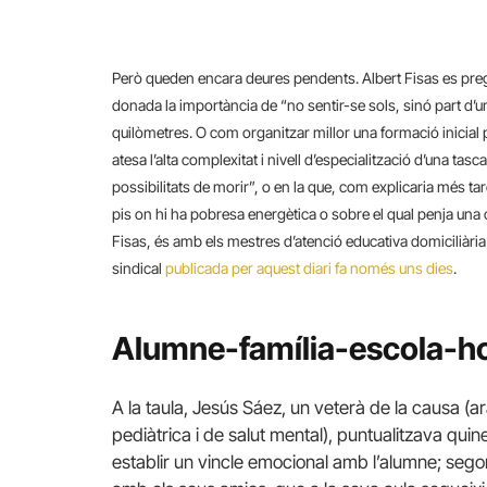
Però queden encara deures pendents. Albert Fisas es pregun
donada la importància de “no sentir-se sols, sinó part d’u
quilòmetres. O com organitzar millor una formació inicial p
atesa l’alta complexitat i nivell d’especialització d’una ta
possibilitats de morir”, o en la que, com explicaria més t
pis on hi ha pobresa energètica o sobre el qual penja una
Fisas, és amb els mestres d’atenció educativa domiciliària 
sindical
publicada per aquest diari fa només uns dies
.
Alumne-família-escola-ho
A la taula, Jesús Sáez, un veterà de la causa (ara
pediàtrica i de salut mental), puntualitzava quines
establir un vincle emocional amb l’alumne; segon