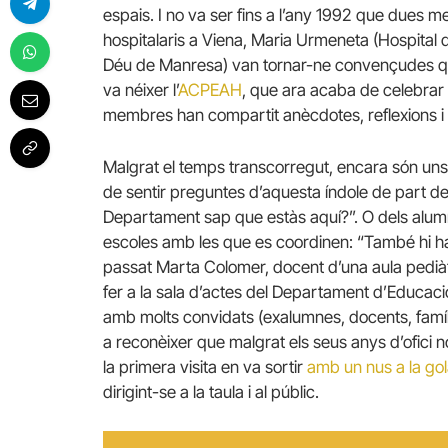
espais. I no va ser fins a l’any 1992 que dues 
hospitalaris a Viena, Maria Urmeneta (Hospital 
Déu de Manresa) van tornar-ne convençudes que
va néixer l’
ACPEAH
, que ara acaba de celebrar 
membres han compartit anècdotes, reflexions i 
Malgrat el temps transcorregut, encara són uns
de sentir preguntes d’aquesta índole de part del
Departament sap que estàs aquí?”. O dels alumn
escoles amb les que es coordinen: “També hi ha
passat Marta Colomer, docent d’una aula pediàt
fer a la sala d’actes del Departament d’Educac
amb molts convidats (exalumnes, docents, famíl
a reconèixer que malgrat els seus anys d’ofici n
la primera visita en va sortir
amb un nus a la gola
dirigint-se a la taula i al públic.