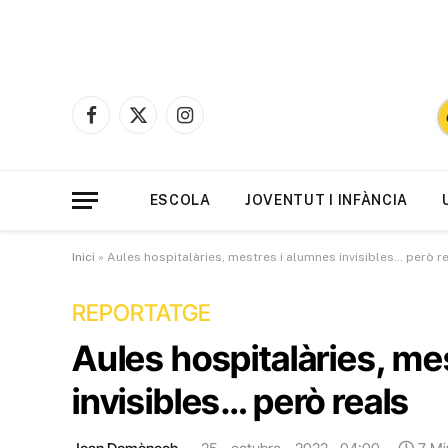
Facebook
X
Instagram
(Twitter)
ESCOLA
JOVENTUT I INFÀNCIA
Inici
»
Aules hospitalàries, mestres i alumnes invisibles… però r
REPORTATGE
Aules hospitalàries, me
invisibles… però reals