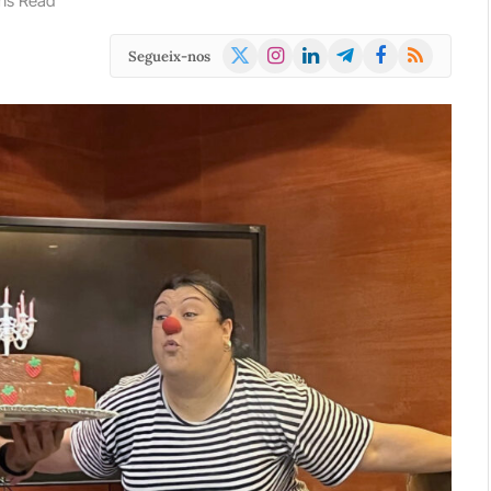
ns Read
X
Instagram
LinkedIn
Telegram
Facebook
RSS
Segueix-nos
(Twitter)