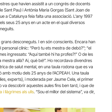
mestres que havien assistit a un congrés de docents
de Sant Pau) i Antònia Maria Gorgas (Sant Joan de
 a Catalunya feia falta una associació. L’any 1997
els seus 25 anys en un acte en el qual diversos
neguits.
 grans desconeguts. I en són conscients. Encara han
 personal clínic: “Però tu ets mestra de debò?”; “el
es ingressats: “Aquí també hi ha profes?!” O de les
 mestra allà? Ai, què bé!”. Ho recordava divendres
rica de salut mental, en una taula rodona que es va
ió amb motiu dels 25 anys de l’ACPEAH. Una taula
ies, experts), i moderada per Jaume Cela, el primer
o va descobrir aquestes aules fins ben tard, i que de
 i llàgrimes als ulls
. “Sou el millor del sistema”, va dir,