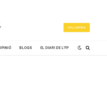
COL·LABORA
OPINIÓ
BLOGS
EL DIARI DE L’FP