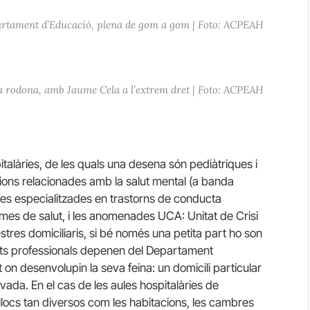
partament d’Educació, plena de gom a gom | Foto: ACPEAH
ula rodona, amb Jaume Cela a l’extrem dret | Foto: ACPEAH
talàries, de les quals una desena són pediàtriques i
ions relacionades amb la salut mental (a banda
ules especialitzades en trastorns de conducta
es de salut, i les anomenades UCA: Unitat de Crisi
tres domiciliaris, si bé només una petita part ho son
ts professionals depenen del Departament
 on desenvolupin la seva feina: un domicili particular
rivada. En el cas de les aules hospitalàries de
n llocs tan diversos com les habitacions, les cambres