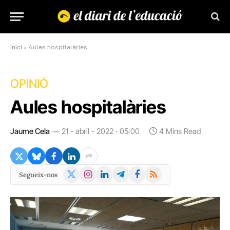
Inici
»
Aules hospitalàries
OPINIÓ
Aules hospitalàries
Jaume Cela
21 - abril - 2022 · 05:00
4 Mins Read
X
Instagram
LinkedIn
Telegram
Facebook
RSS
Segueix-nos
(Twitter)