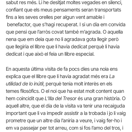
sabut res més. Li he desitjat moltes vegades en silenci,
confiant que els meus pensaments seran transportats
fins a les seves orelles per algun vent amable i
benefactor, que s’hagi recuperat. I si un dia em convida
que pensi que l’arròs covat també m’agrada. O aquella
nena que em deia que no li agradava gota llegir però
que llegiria el llibre que li havia dedicat perquè li havia
dedicat i que això el feia un llibre especial.
En aquesta última visita de fa pocs dies una noia ens
explica que el llibre que li havia agradat més era
La
utilidad de lo inútil
, perquè tenia molt interès en els
temes filosòfics. O el noi que ha estat molt content quan
hem coincidit que
L’Illa del Tresor
és una gran història. O
aquell altre, que el dia de la visita va tenir una recaiguda
important que li va impedir assistir a la trobada i jo li vaig
prometre que un altre dia l’aniria a veure, i vaig fer-ho i
em va passejar per tot arreu, com si fos l’amo del tros, i