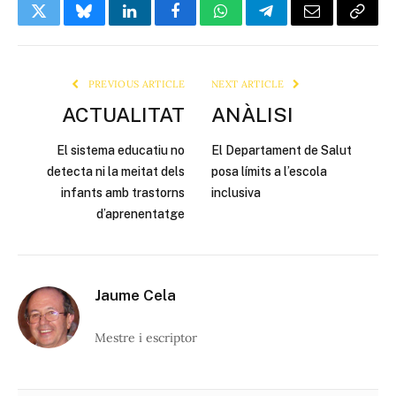
Twitter
Bluesky
LinkedIn
Facebook
WhatsApp
Telegram
Email
Copy
Link
PREVIOUS ARTICLE
NEXT ARTICLE
ACTUALITAT
ANÀLISI
El sistema educatiu no
El Departament de Salut
detecta ni la meitat dels
posa límits a l’escola
infants amb trastorns
inclusiva
d’aprenentatge
Jaume Cela
Mestre i escriptor