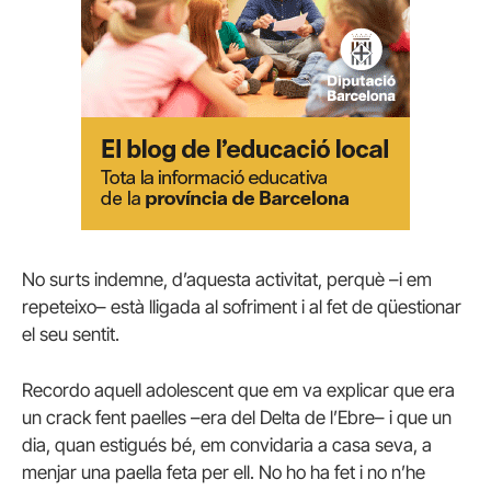
No surts indemne, d’aquesta activitat, perquè –i em
repeteixo– està lligada al sofriment i al fet de qüestionar
el seu sentit.
Recordo aquell adolescent que em va explicar que era
un crack fent paelles –era del Delta de l’Ebre– i que un
dia, quan estigués bé, em convidaria a casa seva, a
menjar una paella feta per ell. No ho ha fet i no n’he