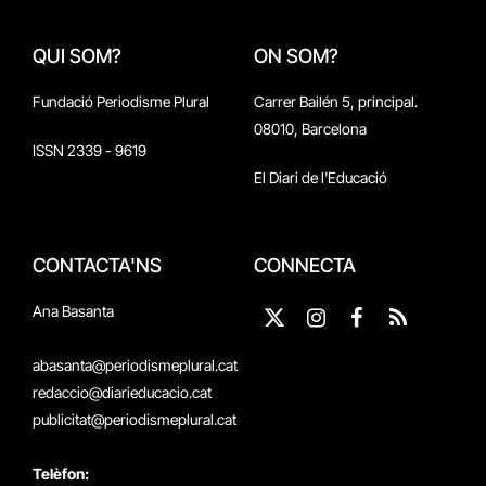
QUI SOM?
ON SOM?
Fundació Periodisme Plural
Carrer Bailén 5, principal.
08010, Barcelona
ISSN 2339 - 9619
El Diari de l'Educació
CONTACTA'NS
CONNECTA
Ana Basanta
X
Instagram
Facebook
RSS
(Twitter)
abasanta@periodismeplural.cat
redaccio@diarieducacio.cat
publicitat@periodismeplural.cat
Telèfon: