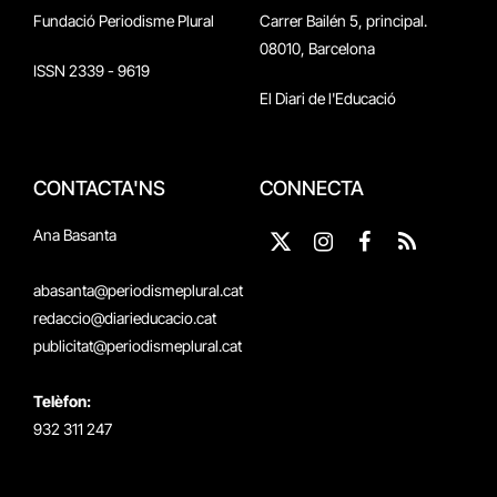
Fundació Periodisme Plural
Carrer Bailén 5, principal.
08010, Barcelona
ISSN 2339 - 9619
El Diari de l'Educació
CONTACTA'NS
CONNECTA
Ana Basanta
X
Instagram
Facebook
RSS
(Twitter)
abasanta@periodismeplural.cat
redaccio@diarieducacio.cat
publicitat@periodismeplural.cat
Telèfon:
932 311 247