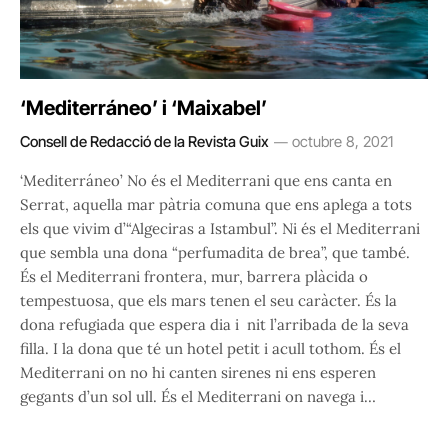
‘Mediterráneo’ i ‘Maixabel’
Consell de Redacció de la Revista Guix
octubre 8, 2021
‘Mediterráneo’ No és el Mediterrani que ens canta en
Serrat, aquella mar pàtria comuna que ens aplega a tots
els que vivim d’“Algeciras a Istambul”. Ni és el Mediterrani
que sembla una dona “perfumadita de brea”, que també.
És el Mediterrani frontera, mur, barrera plàcida o
tempestuosa, que els mars tenen el seu caràcter. És la
dona refugiada que espera dia i nit l’arribada de la seva
filla. I la dona que té un hotel petit i acull tothom. És el
Mediterrani on no hi canten sirenes ni ens esperen
gegants d’un sol ull. És el Mediterrani on navega i…