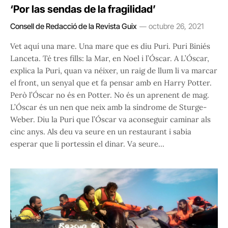
‘Por las sendas de la fragilidad’
Consell de Redacció de la Revista Guix
octubre 26, 2021
Vet aquí una mare. Una mare que es diu Puri. Puri Biniés
Lanceta. Té tres fills: la Mar, en Noel i l’Óscar. A L’Óscar,
explica la Puri, quan va néixer, un raig de llum li va marcar
el front, un senyal que et fa pensar amb en Harry Potter.
Però l’Óscar no és en Potter. No és un aprenent de mag.
L’Óscar és un nen que neix amb la síndrome de Sturge-
Weber. Diu la Puri que l’Óscar va aconseguir caminar als
cinc anys. Als deu va seure en un restaurant i sabia
esperar que li portessin el dinar. Va seure…