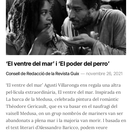
‘El ventre del mar’ i ‘El poder del perro’
Consell de Redacció de la Revista Guix
novembre 26, 2021
‘El ventre del mar’ Agustí Villaronga ens regala una altra
pel·lícula extraordinària, El ventre del mar. Inspirada en
La barca de la Medusa, celebrada pintura del romàntic
Théodore Gericault, que es va basar en el naufragi del
vaixell Medusa, on un grup nombrós de mariners van ser
abandonats a plena mar i la majoria van morir. I basada en
el text literari d’Alessandro Baricco, podem veure