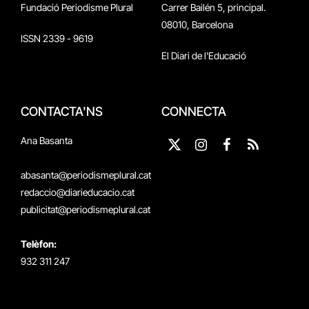
Fundació Periodisme Plural
Carrer Bailén 5, principal.
08010, Barcelona
ISSN 2339 - 9619
El Diari de l'Educació
CONTACTA'NS
CONNECTA
Ana Basanta
X
Instagram
Facebook
RSS
(Twitter)
abasanta@periodismeplural.cat
redaccio@diarieducacio.cat
publicitat@periodismeplural.cat
Telèfon:
932 311 247