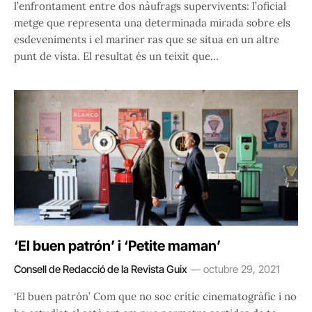
l’enfrontament entre dos nàufrags supervivents: l’oficial
metge que representa una determinada mirada sobre els
esdeveniments i el mariner ras que se situa en un altre
punt de vista. El resultat és un teixit que…
‘El buen patrón’ i ‘Petite maman’
Consell de Redacció de la Revista Guix
octubre 29, 2021
‘El buen patrón’ Com que no soc crític cinematogràfic i no