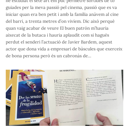
he estudiat el setè art em puc permetre sortides de to
guiades per la meva passió pel cinema, passió que es va
iniciar quan era ben petit i amb la família anàvem al cine
del barri, a trenta metres d’on vivíem. Dic això perquè
quan vaig acabar de veure El buen patrón m’hauria
aixecat de la butaca i hauria aplaudit com si hagués
perdut el senderi l’actuació de Javier Bardem, aquest
actor que dona vida a empresari de bàscules que exerceix
de bona persona però és un cabronàs de…