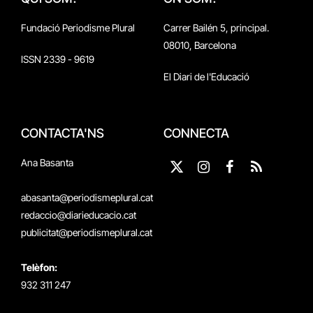
Fundació Periodisme Plural
Carrer Bailén 5, principal.
08010, Barcelona
ISSN 2339 - 9619
El Diari de l'Educació
CONTACTA'NS
CONNECTA
Ana Basanta
X
Instagram
Facebook
RSS
(Twitter)
abasanta@periodismeplural.cat
redaccio@diarieducacio.cat
publicitat@periodismeplural.cat
Telèfon:
932 311 247