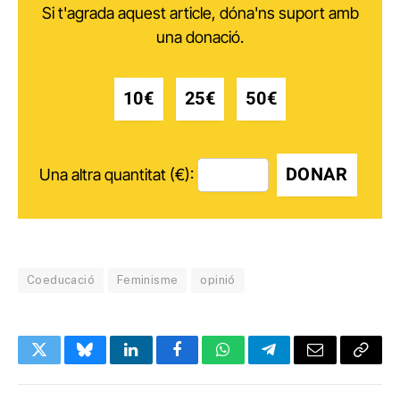
Si t'agrada aquest article, dóna'ns suport amb
una donació.
10€
25€
50€
DONAR
Una altra quantitat (€):
Coeducació
Feminisme
opinió
Twitter
Bluesky
LinkedIn
Facebook
WhatsApp
Telegram
Email
Copy
Link