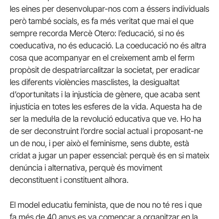
les eines per desenvolupar-nos com a éssers individuals
però també socials, es fa més veritat que mai el que
sempre recorda Mercè Otero: l’educació, si no és
coeducativa, no és educació. La coeducació no és altra
cosa que acompanyar en el creixement amb el ferm
propòsit de despatriarcalitzar la societat, per eradicar
les diferents violències masclistes, la desigualtat
d’oportunitats i la injustícia de gènere, que acaba sent
injustícia en totes les esferes de la vida. Aquesta ha de
ser la medul·la de la revolució educativa que ve. Ho ha
de ser deconstruint l’ordre social actual i proposant-ne
un de nou, i per això el feminisme, sens dubte, està
cridat a jugar un paper essencial: perquè és en si mateix
denúncia i alternativa, perquè és moviment
deconstituent i constituent alhora.
El model educatiu feminista, que de nou no té res i que
fa més de 40 anys es va començar a organitzar en la