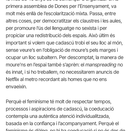
primera assemblea de Dones per l’Ensenyament, va
molt més enllà de l’escolarització mixta. Passa, entre
altres coses, per democratitzar els claustres i les aules,
per promoure l’ús del llenguatge no sexista i per
propiciar una redistribució dels espais. Això últim és
important si volem que cadascú trobi el seu lloc al món,
sense veure’s en l’obligació de moure’s pels marges i
ocupar un lloc subaltern. Per descomptat, la manera de
moure’ns en l’espai també s’aprèn: el
manspreading
no
és innat, i si ho treballem, no necessitarem anuncis de
Netflix al metro recordant als homes que no ens
envaeixin.
Perquè el feminisme té molt de respectar tempos,
processos i aspiracions de cadascú, la coeducació
contempla una autèntica atenció individualitzada,
basada en la confiança i l’acompanyament. Perquè el
feminisme és diàleg, no hi ha coeducació si no és des de