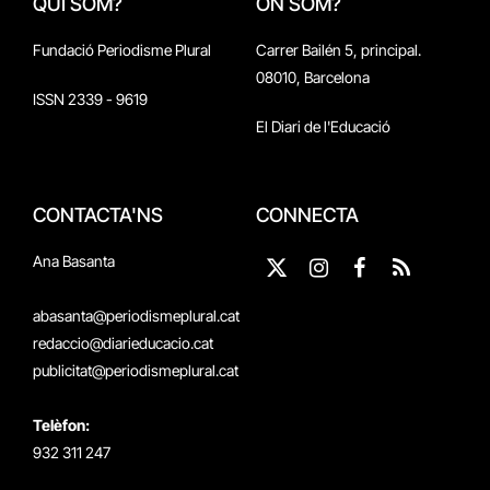
QUI SOM?
ON SOM?
Fundació Periodisme Plural
Carrer Bailén 5, principal.
08010, Barcelona
ISSN 2339 - 9619
El Diari de l'Educació
CONTACTA'NS
CONNECTA
Ana Basanta
X
Instagram
Facebook
RSS
(Twitter)
abasanta@periodismeplural.cat
redaccio@diarieducacio.cat
publicitat@periodismeplural.cat
Telèfon:
932 311 247