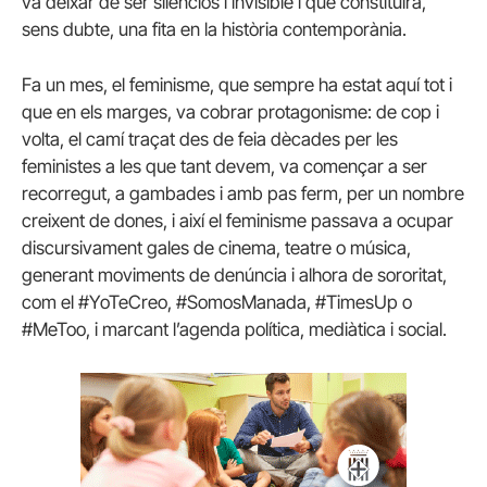
va deixar de ser silenciós i invisible i que constituirà,
sens dubte, una fita en la història contemporània.
Fa un mes, el feminisme, que sempre ha estat aquí tot i
que en els marges, va cobrar protagonisme: de cop i
volta, el camí traçat des de feia dècades per les
feministes a les que tant devem, va començar a ser
recorregut, a gambades i amb pas ferm, per un nombre
creixent de dones, i així el feminisme passava a ocupar
discursivament gales de cinema, teatre o música,
generant moviments de denúncia i alhora de sororitat,
com el #YoTeCreo, #SomosManada, #TimesUp o
#MeToo, i marcant l’agenda política, mediàtica i social.