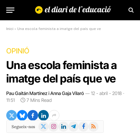
Inici
»
Una escola feminista a imatge del país que ve
OPINIÓ
Una escola feminista a
imatge del país que ve
Pau Gaitán Martínez i Anna Gaja Vilaró
12 - abril - 2018 ·
11:51
7 Mins Read
X
Instagram
LinkedIn
Telegram
Facebook
RSS
Segueix-nos
(Twitter)