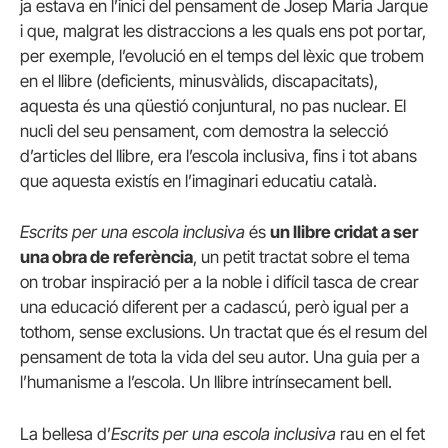
ja estava en l’inici del pensament de Josep Maria Jarque
i que, malgrat les distraccions a les quals ens pot portar,
per exemple, l’evolució en el temps del lèxic que trobem
en el llibre (deficients, minusvàlids, discapacitats),
aquesta és una qüestió conjuntural, no pas nuclear. El
nucli del seu pensament, com demostra la selecció
d’articles del llibre, era l’escola inclusiva, fins i tot abans
que aquesta existís en l’imaginari educatiu català.
Escrits per una escola inclusiva
és
un llibre cridat a ser
una obra de referència
, un petit tractat sobre el tema
on trobar inspiració per a la noble i difícil tasca de crear
una educació diferent per a cadascú, però igual per a
tothom, sense exclusions. Un tractat que és el resum del
pensament de tota la vida del seu autor. Una guia per a
l’humanisme a l’escola. Un llibre intrínsecament bell.
La bellesa d’
Escrits per una escola inclusiva
rau en el fet