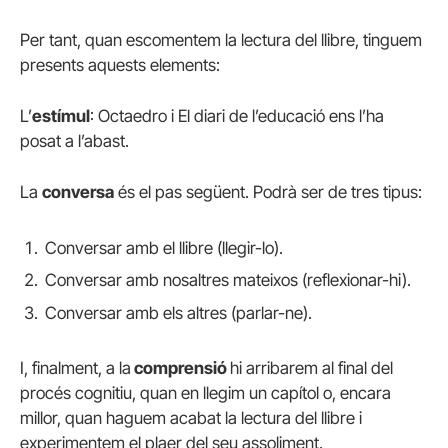
Per tant, quan escomentem la lectura del llibre, tinguem
presents aquests elements:
L’
estímul
: Octaedro i El diari de l’educació ens l’ha
posat a l’abast.
La
conversa
és el pas següent. Podrà ser de tres tipus:
Conversar amb el llibre (llegir-lo).
Conversar amb nosaltres mateixos (reflexionar-hi).
Conversar amb els altres (parlar-ne).
I, finalment, a la
comprensió
hi arribarem al final del
procés cognitiu, quan en llegim un capítol o, encara
millor, quan haguem acabat la lectura del llibre i
experimentem el plaer del seu assoliment.