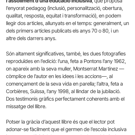
l’assoliment d’una educació inclusiva
, que proposa
l’enyorat pedagog (inclusió, personalització, obertura,
qualitat, resposta, equitat i transformació), en podem
llegir dos articles, allunyats en el temps: generalment, un
dels primers articles publicats els anys 70 o 80, i un
altre dels darrers anys.
Són altament significatives, també, les dues fotografies
reproduïdes en l’edició: l’una, feta a Pontons l’any 1962,
on apareix amb la seva muller, Montserrat Martínez —
còmplice de l’autor en les idees i les accions—, al
començament de la seva vida en parella; l’altra, feta a
Corbières, Suïssa, l’any 1998, al llindar de la jubilació.
Dos testimonis gràfics perfectament coherents amb el
missatge del llibre.
Potser la gràcia d’aquest llibre és que el lector pot
adonar-se fàcilment que el germen de l’escola inclusiva