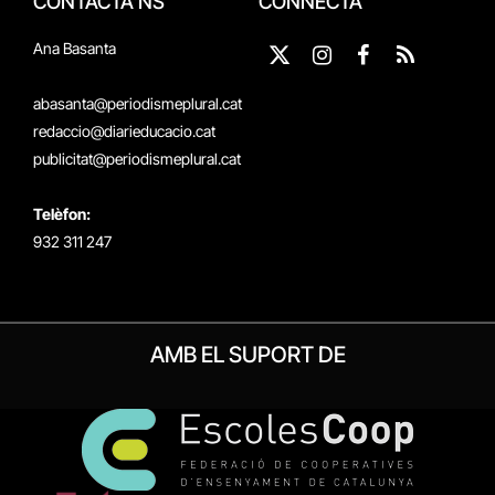
CONTACTA'NS
CONNECTA
Ana Basanta
X
Instagram
Facebook
RSS
(Twitter)
abasanta@periodismeplural.cat
redaccio@diarieducacio.cat
publicitat@periodismeplural.cat
Telèfon:
932 311 247
AMB EL SUPORT DE