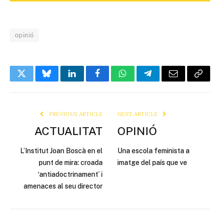
opinió
Twitter
Bluesky
LinkedIn
Facebook
WhatsApp
Telegram
Email
Copy
Link
PREVIOUS ARTICLE
NEXT ARTICLE
ACTUALITAT
OPINIÓ
L’Institut Joan Boscà en el
Una escola feminista a
punt de mira: croada
imatge del país que ve
‘antiadoctrinament’ i
amenaces al seu director