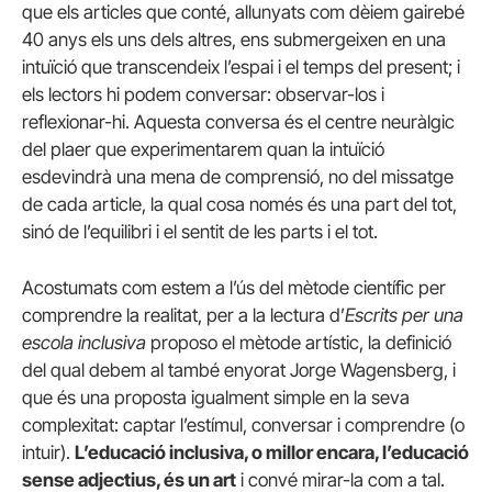
que els articles que conté, allunyats com dèiem gairebé
40 anys els uns dels altres, ens submergeixen en una
intuïció que transcendeix l’espai i el temps del present; i
els lectors hi podem conversar: observar-los i
reflexionar-hi. Aquesta conversa és el centre neuràlgic
del plaer que experimentarem quan la intuïció
esdevindrà una mena de comprensió, no del missatge
de cada article, la qual cosa només és una part del tot,
sinó de l’equilibri i el sentit de les parts i el tot.
Acostumats com estem a l’ús del mètode científic per
comprendre la realitat, per a la lectura d’
Escrits per una
escola inclusiva
proposo el mètode artístic, la definició
del qual debem al també enyorat Jorge Wagensberg, i
que és una proposta igualment simple en la seva
complexitat: captar l’estímul, conversar i comprendre (o
intuir).
L’educació inclusiva, o millor encara, l’educació
sense adjectius, és un art
i convé mirar-la com a tal.