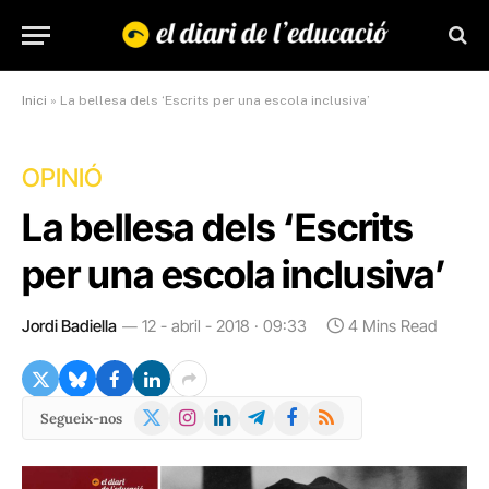
Inici
»
La bellesa dels ‘Escrits per una escola inclusiva’
OPINIÓ
La bellesa dels ‘Escrits
per una escola inclusiva’
Jordi Badiella
12 - abril - 2018 · 09:33
4 Mins Read
X
Instagram
LinkedIn
Telegram
Facebook
RSS
Segueix-nos
(Twitter)