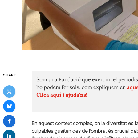
SHARE
Som una Fundació que exercim el periodis
ho podem fer sols, com expliquem en
aque
Clica aquí i ajuda'ns!
En aquest context complex, on la diversitat es fa
culpables guaiten des de l’ombra, és crucial de