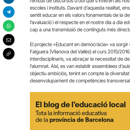
l’embat de discursos d’odi que s’infiltren als no
escoles i instituts. Davant d’aquesta realitat, e
sentit educar en els valors fonamentals de la de
l’avaluació i el respecte en el nostre dia a dia
cap a una transmissió de continguts més direct
El projecte «Educant en democràcia» va sorgir 
Falguera (Vilanova del Vallès) el curs 2015/20
interdisciplinaris, va abraçar la necessitat de d
l’alumnat. Així, es van establir assemblees d’a
objectiu ambiciós, tenint en compte la diversitat 
desenvolupament de competències transversal