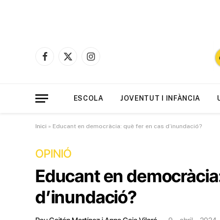
Facebook
X
Instagram
(Twitter)
ESCOLA
JOVENTUT I INFÀNCIA
Inici
»
Educant en democràcia: què fer en cas d’inundació?
OPINIÓ
Educant en democràcia:
d’inundació?