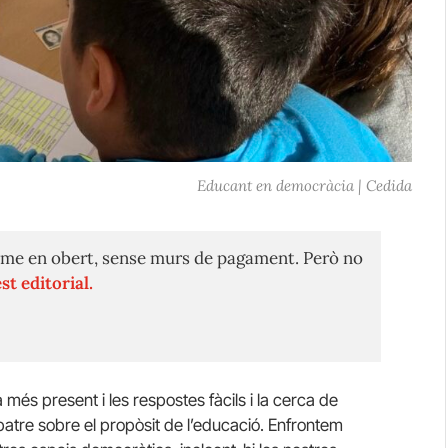
Educant en democràcia | Cedida
me en obert, sense murs de pagament. Però no
st editorial.
 més present i les respostes fàcils i la cerca de
batre sobre el propòsit de l’educació. Enfrontem