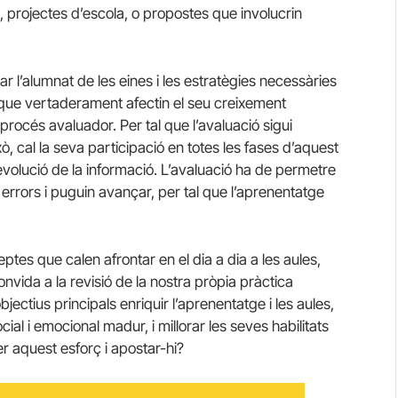
la, projectes d’escola, o propostes que involucrin
r l’alumnat de les eines i les estratègies necessàries
ue vertaderament afectin el seu creixement
rocés avaluador. Per tal que l’avaluació sigui
ò, cal la seva participació en totes les fases d’aquest
 devolució de la informació. L’avaluació ha de permetre
s errors i puguin avançar, per tal que l’aprenentatge
tes que calen afrontar en el dia a dia a les aules,
nvida a la revisió de la nostra pròpia pràctica
jectius principals enriquir l’aprenentatge i les aules,
l i emocional madur, i millorar les seves habilitats
er aquest esforç i apostar-hi?