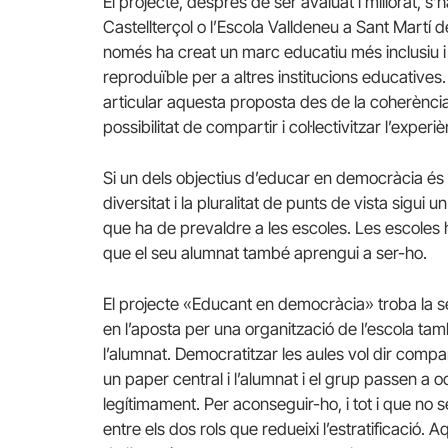
El projecte, després de ser avaluat i millorat, s’
Castellterçol o l’Escola Valldeneu a Sant Martí
només ha creat un marc educatiu més inclusiu i 
reproduïble per a altres institucions educatives
articular aquesta proposta des de la coherència i 
possibilitat de compartir i col·lectivitzar l’experiè
Si un dels objectius d’educar en democràcia és qu
diversitat i la pluralitat de punts de vista sigui
que ha de prevaldre a les escoles. Les escoles 
que el seu alumnat també aprengui a ser-ho.
El projecte «Educant en democràcia» troba la 
en l’aposta per una organització de l’escola ta
l’alumnat. Democratitzar les aules vol dir compar
un paper central i l’alumnat i el grup passen a o
legítimament. Per aconseguir-ho, i tot i que no 
entre els dos rols que redueixi l’estratificació. A