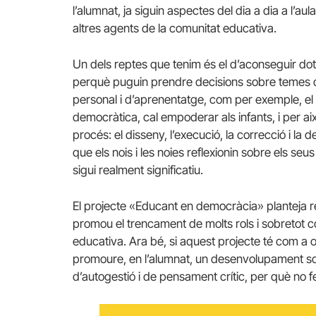
l’alumnat, ja siguin aspectes del dia a dia a l’au
altres agents de la comunitat educativa.
Un dels reptes que tenim és el d’aconseguir dota
perquè puguin prendre decisions sobre temes q
personal i d’aprenentatge, com per exemple, el p
democràtica, cal empoderar als infants, i per aix
procés: el disseny, l’execució, la correcció i la
que els nois i les noies reflexionin sobre els seu
sigui realment significatiu.
El projecte «Educant en democràcia» planteja rep
promou el trencament de molts rols i sobretot co
educativa. Ara bé, si aquest projecte té com a ob
promoure, en l’alumnat, un desenvolupament socia
d’autogestió i de pensament crític, per què no f