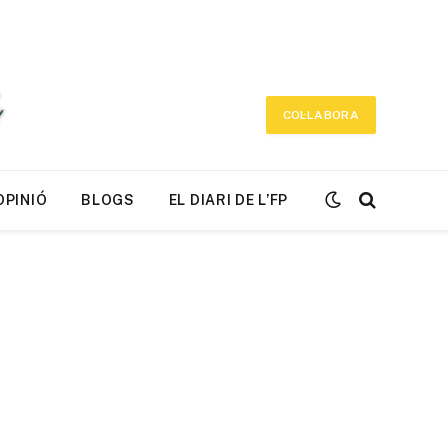
COL·LABORA
OPINIÓ
BLOGS
EL DIARI DE L’FP