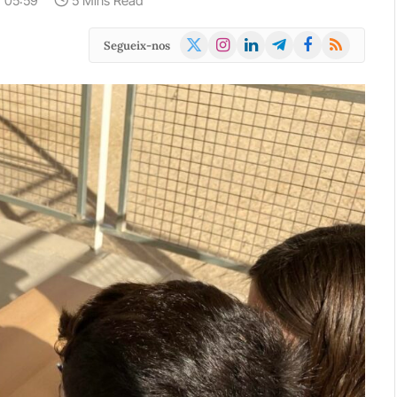
· 05:59
5 Mins Read
X
Instagram
LinkedIn
Telegram
Facebook
RSS
Segueix-nos
(Twitter)