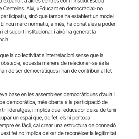
ha expandit a altres centres com l’Institut Escola
 de Centelles. Així, «Educant en democràcia» no
participatiu, sinó que també ha establert un model
. El nou marc normatiu, a més, ha donat ales a poder
el suport institucional, i això ha generat la
ncia.
e la col·lectivitat s’interrelacioni sense que la
 un obstacle, aquesta manera de relacionar-se és la
han de ser democràtiques i han de contribuir al fet
seva base en les assemblees democràtiques d’aula i
mbé democràtica, més oberta a la participació de
tir lideratges, i implica que l’educador deixa de tenir
cupar un espai que, de fet, els hi pertoca
sempre és fàcil, cal crear una estructura de connexió
quest fet no implica deixar de reconèixer la legitimitat