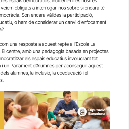
stres espais democràtics, incloent-hi les nostres
ns veiem obligats a interrogar-nos sobre si encara té
mocràcia. Són encara vàlides la participació,
 educatiu, o hem de considerar un canvi d’enfocament
a?
com una resposta a aquest repte a l’Escola La
16. El centre, amb una pedagogia basada en projectes
emocratitzar els espais educatius involucrant tot
ula i un Parlament d’Alumnes per aconseguir aquest
dels alumnes, la inclusió, la coeducació i el
s.