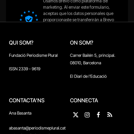
QUI SOM?
ON SOM?
Fundació Periodisme Plural
Carrer Bailén 5, principal.
08010, Barcelona
ISSN 2339 - 9619
El Diari de l'Educació
CONTACTA'NS
CONNECTA
Ana Basanta
X
Instagram
Facebook
RSS
(Twitter)
abasanta@periodismeplural.cat