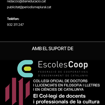
redaccio@diarieducacio.cat
publicitat@periodismeplural.cat
Telèfon:
932 311 247
AMB EL SUPORT DE