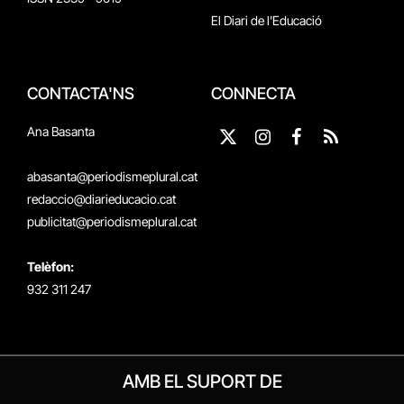
El Diari de l'Educació
CONTACTA'NS
CONNECTA
Ana Basanta
X
Instagram
Facebook
RSS
(Twitter)
abasanta@periodismeplural.cat
redaccio@diarieducacio.cat
publicitat@periodismeplural.cat
Telèfon:
932 311 247
AMB EL SUPORT DE