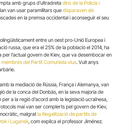
 compta amb grups d’ultradreta
dins de la Policia i
dan van usar paramilitars que
disparaven als
buscades en la premsa occidental i aconseguir el seu
nolingüísticament entre un oest pro-Unió Europea i
ció russa, que era el 25% de la població el 2014, ha
da per l’actual govern de Kíev, que va desembocar en
 membres del Partit Comunista vius
. Vuit anys
arbàrie.
, amb la mediació de Rússia, França i Alemanya, van
regió de la conca del Donbàs, en la seva majoria de
 per a la regió d’acord amb la legislació ucraïnesa,
rotocols mai van ser complerts pel govern de Kíev,
mocràtic, malgrat
la il·legalització de partits de
etsk i Lugansk
, com explica el professor Jiménez.