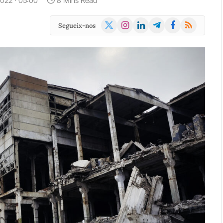
2022 · 05:00
8 Mins Read
X
Instagram
LinkedIn
Telegram
Facebook
RSS
Segueix-nos
(Twitter)