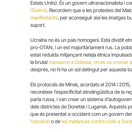
Estats Units). És un govern ultranacionalista i
l’Exèrcit
. Recordem que a les protestes del Mai
manifestants
, per aconseguir així les imatges 
suport.
Ucraïna no és un país homogeni. Està dividit et
pro-OTAN, i un est majoritàriament rus. La pobla
estat reduïda mitjançant neteja ètnica impulsa
la brutal
massacre a Odessa, on es va cremar a
després, no hi ha un sol detingut per aquesta b
Els protocols de Minsk, acordats el 2014 i 2015
reconèixer l’especificitat etnolingüística de la 
parla russa, i van crear un sistema d’autogovern
dels districtes de Donetsk i Lugansk. Aquests p
que és presentat a occident com un govern de
l’oposició
o de
les matances contra civils a Don