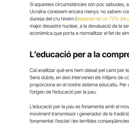
Si aquestes circumstàncies són poc sabudes, sobr
Ucraïna coneixem encara menys: no sabem com 
duresa del cru hivern (
depenen en un 72% del g
major desastre nuclear, a la devaluació de la se
econòmica que porta a normalitzar el fet de sim
L’educació per a la compr
Cal analitzar què ens hem deixat pel camí per te
Sens dubte, en això intervenen els mitjans de 
proporciona en el nostre sistema educatiu. Per ai
l’origen de l’educació per la pau.
L’educació per la pau es fonamenta amb el movi
moviment transmissor i generador de la tradició
fonamental: l’esclat i les terribles conseqüèncie