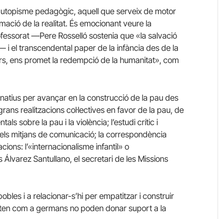
r utopisme pedagògic, aquell que serveix de motor
mació de la realitat. És emocionant veure la
rofessorat —Pere Rosselló sostenia que «la salvació
i el transcendental paper de la infància des de la
ors, ens promet la redempció de la humanitat», com
natius per avançar en la construcció de la pau des
grans realitzacions col·lectives en favor de la pau, de
als sobre la pau i la violència; l’estudi crític i
 dels mitjans de comunicació; la correspondència
cions: l’«internacionalisme infantil» o
 Álvarez Santullano, el secretari de les Missions
obles i a relacionar-s’hi per empatitzar i construir
tracten com a germans no poden donar suport a la