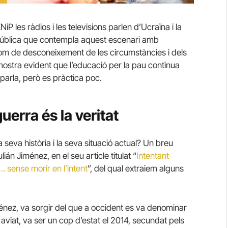
NiP les ràdios i les televisions parlen d’Ucraïna i la
 pública que contempla aquest escenari amb
com de desconeixement de les circumstàncies i dels
mostra evident que l’educació per la pau continua
 parla, però es pràctica poc.
uerra és la veritat
seva història i la seva situació actual? Un breu
ián Jiménez, en el seu article titulat “
Intentant
… sense morir en l’intent
”, del qual extraiem alguns
ménez, va sorgir del que a occident es va denominar
aviat, va ser un cop d’estat el 2014, secundat pels