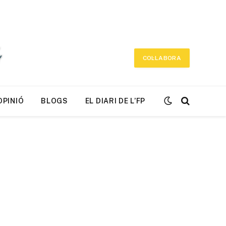
COL·LABORA
OPINIÓ
BLOGS
EL DIARI DE L’FP