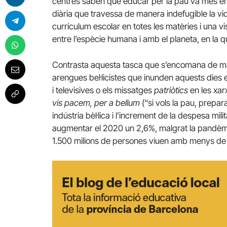
centres saben que educar per la pau va més enll
diària que travessa de manera indefugible la vid
currículum escolar en totes les matèries i una vi
entre l’espècie humana i amb el planeta, en la qu
Contrasta aquesta tasca que s’encomana de man
arengues bel·licistes que inunden aquests dies e
i televisives o els missatges
patriòtics
en les xar
vis pacem, per a bellum
(“si vols la pau, prepar
indústria bèl·lica i l’increment de la despesa mi
augmentar el 2020 un 2,6%, malgrat la pandèmia,
1.500 milions de persones viuen amb menys de 2