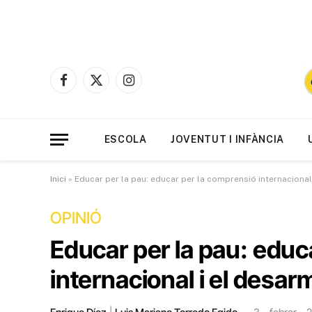
Facebook
X
Instagram
(Twitter)
ESCOLA
JOVENTUT I INFÀNCIA
Inici
»
Educar per la pau: educar per la comprensió internaciona
OPINIÓ
Educar per la pau: educ
internacional i el desa