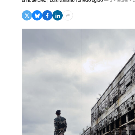
Enrique Díez
|
Luis Mariano Torredo Egido
3 - febrer - 