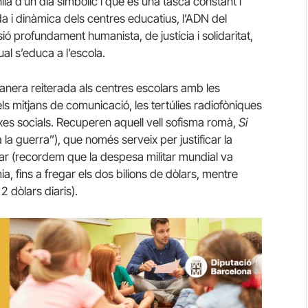
à d’un dia simbòlic i que és una tasca constant i
a i dinàmica dels centres educatius, l’ADN del
sió profundament humanista, de justícia i solidaritat,
al s’educa a l’escola.
era reiterada als centres escolars amb les
ls mitjans de comunicació, les tertúlies radiofòniques
xes socials. Recuperen aquell vell sofisma romà,
Si
a la guerra”), que només serveix per justificar la
litar (recordem que la despesa militar mundial va
 fins a fregar els dos bilions de dòlars, mentre
 dòlars diaris).