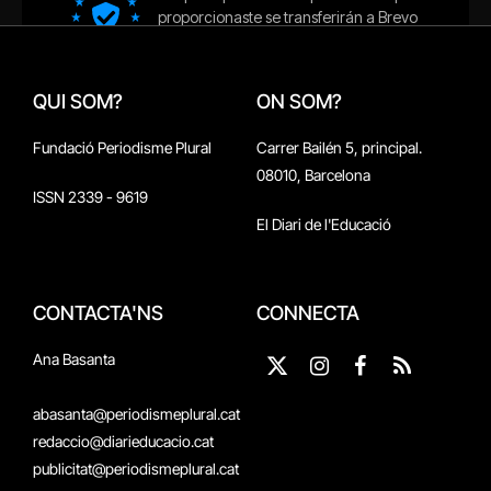
QUI SOM?
ON SOM?
Fundació Periodisme Plural
Carrer Bailén 5, principal.
08010, Barcelona
ISSN 2339 - 9619
El Diari de l'Educació
CONTACTA'NS
CONNECTA
Ana Basanta
X
Instagram
Facebook
RSS
(Twitter)
abasanta@periodismeplural.cat
redaccio@diarieducacio.cat
publicitat@periodismeplural.cat