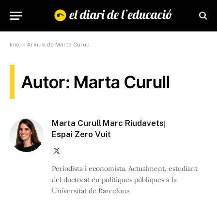
Inici
»
Arxius de Marta Curull
Autor: Marta Curull
Marta Curull
Marc Riudavets
|
|
Espai Zero Vuit
X
(Twitter)
Periodista i economista. Actualment, estudiant
del doctorat en polítiques públiques a la
Universitat de Barcelona