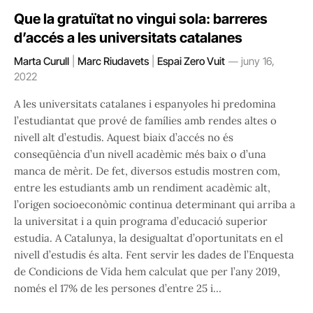
Que la gratuïtat no vingui sola: barreres
d’accés a les universitats catalanes
Marta Curull
|
Marc Riudavets
|
Espai Zero Vuit
juny 16,
2022
A les universitats catalanes i espanyoles hi predomina
l’estudiantat que prové de famílies amb rendes altes o
nivell alt d’estudis. Aquest biaix d’accés no és
conseqüència d’un nivell acadèmic més baix o d’una
manca de mèrit. De fet, diversos estudis mostren com,
entre les estudiants amb un rendiment acadèmic alt,
l’origen socioeconòmic continua determinant qui arriba a
la universitat i a quin programa d’educació superior
estudia. A Catalunya, la desigualtat d’oportunitats en el
nivell d’estudis és alta. Fent servir les dades de l’Enquesta
de Condicions de Vida hem calculat que per l’any 2019,
només el 17% de les persones d’entre 25 i…