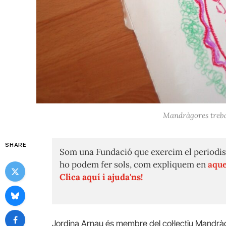
Mandràgores trebal
SHARE
Som una Fundació que exercim el periodis
ho podem fer sols, com expliquem en
aque
Clica aquí i ajuda'ns!
Jordina Arnau és membre del col·lectiu Mandràgo