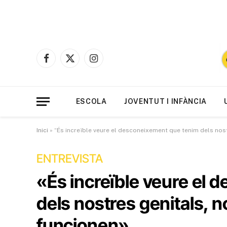
Facebook
X
Instagram
(Twitter)
ESCOLA
JOVENTUT I INFÀNCIA
Inici
»
“És increïble veure el desconeixement que tenim dels no
ENTREVISTA
«És increïble veure el
dels nostres genitals,
funcionen»