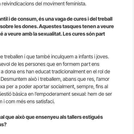
 reivindicacions del moviment feminista.
ntil i de consum, és una vaga de cures i del treball
s sobre les dones. Aquestes tasques tenen a veure
é a veure amb la sexualitat. Les cures són part
ue treballen i que també inculquem a infants i joves.
lsevol de les persones que en formem part ens
 dona ens han educat tradicionalment en el rol de
. Desmuntem això i treballem, abans que res, l’amor
ixa per a poder aportar socialment, sempre, fins al
üestió bàsica en l’empoderament sexual: hem de ser
 i com més ens satisfaci.
cal que això que ensenyeu als tallers estigués
us?