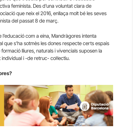
tiva feminista. Des d’una voluntat clara de
ociació que neix el 2016, enllaça molt bé les seves
nista del passat 8 de març.
de l’educació com a eina, Mandràgores intenta
t al que s’ha sotmès les dones respecte certs espais
ormació lliures, naturals i vivencials suposen la
ividual i -de retruc- col·lectiu.
gores?