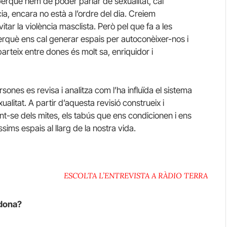
perquè hem de poder parlar de sexualitat, cal
a, encara no està a l’ordre del dia. Creiem
tar la violència masclista. Però pel que fa a les
rquè ens cal generar espais per autoconèixer-nos i
rteix entre dones és molt sa, enriquidor i
sones es revisa i analitza com l’ha influïda el sistema
alitat. A partir d’aquesta revisió construeix i
rant-se dels mites, els tabús que ens condicionen i ens
ssims espais al llarg de la nostra vida.
ESCOLTA L’ENTREVISTA A RÀDIO TERRA
 dona?