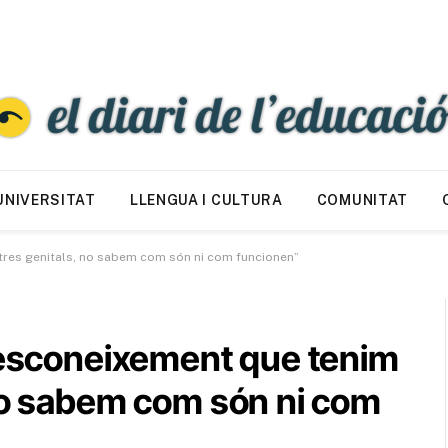
UNIVERSITAT
LLENGUA I CULTURA
COMUNITAT
stres genitals, no sabem com són ni com funcionen”
 desconeixement que tenim
 no sabem com són ni com