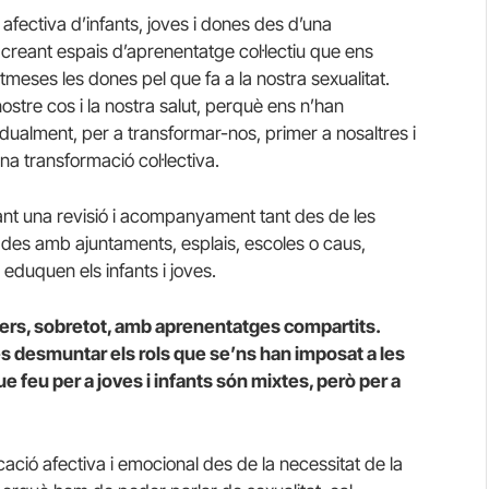
afectiva d’infants, joves i dones des d’una
creant espais d’aprenentatge col·lectiu que ens
tmeses les dones pel que fa a la nostra sexualitat.
stre cos i la nostra salut, perquè ens n’han
idualment, per a transformar-nos, primer a nosaltres i
a transformació col·lectiva.
ant una revisió i acompanyament tant des de les
ades amb ajuntaments, esplais, escoles o caus,
duquen els infants i joves.
llers, sobretot, amb aprenentatges compartits.
s desmuntar els rols que se’ns han imposat a les
que feu per a joves i infants són mixtes, però per a
ació afectiva i emocional des de la necessitat de la