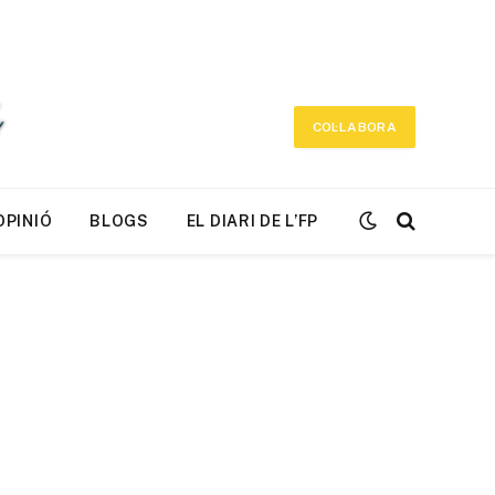
COL·LABORA
OPINIÓ
BLOGS
EL DIARI DE L’FP