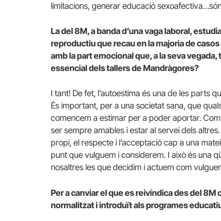
limitacions, generar educació sexoafectiva…són
La del 8M, a banda d’una vaga laboral, estudia
reproductiu que recau en la majoria de caso
amb la part emocional que, a la seva vegada, t
essencial dels tallers de Mandràgores?
I tant! De fet, l’autoestima és una de les parts q
És important, per a una societat sana, que qua
comencem a estimar per a poder aportar. Com a
ser sempre amables i estar al servei dels altres
propi, el respecte i l’acceptació cap a una mate
punt que vulguem i considerem. I això és una q
nosaltres les que decidim i actuem com vulguem
Per a canviar el que es reivindica des del 8M 
normalitzat i introduït als programes educati