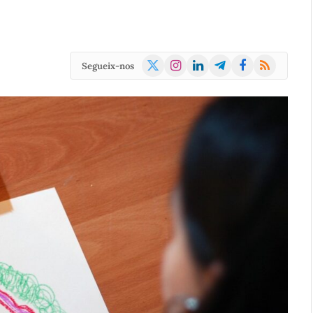
X
Instagram
LinkedIn
Telegram
Facebook
RSS
Segueix-nos
(Twitter)