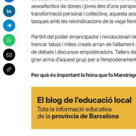
sexoafectiva de dones i joves des d’una perspec
transformació personal i col·lectiva, aquesta ass
tasques amb les reivindicacions de la vaga femi
Partint del poder emancipador i revolucionari 
trencar tabús i mites creats arran de l’aïllamen
de debats i discursos empoderadors. Tallers de f
gran arma d’aquest grup per a l’empoderament ind
Per què és important la feina que fa Mandrà