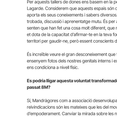
Per aquests tallers de dones ens basem en la p
Lagarde. Considerem que aquests espais són d
aporta els seus coneixements i sabers divers
trobada, discussió i aprenentatge mutu. És per 
senten que han fet una cosa molt diferent, que 
et dota de la capacitat d’afirmar-te en la teva 
territori per gaudir-ne, però essent conscients
És increïble veure el gran desconeixement que t
ensenyem fotos dels nostres genitals interns i 
ens condiciona a nivell físic.
Es podria lligar aquesta voluntat transforma
passat 8M?
Sí, Mandràgores com a associació desenvolupa mol
reivindicacions són les mateixes que les del mov
d’empoderament. Canviar la mirada sobre les no