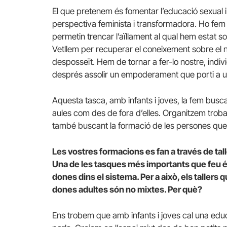
El que pretenem és fomentar l’educació sexual i 
perspectiva feminista i transformadora. Ho fem 
permetin trencar l’aïllament al qual hem estat so
Vetllem per recuperar el coneixement sobre el no
desposseït. Hem de tornar a fer-lo nostre, indiv
després assolir un empoderament que porti a un
Aquesta tasca, amb infants i joves, la fem busc
aules com des de fora d’elles. Organitzem trob
també buscant la formació de les persones que e
Les vostres formacions es fan a través de ta
Una de les tasques més importants que feu é
dones dins el sistema. Per a això, els tallers 
dones adultes són no mixtes. Per què?
Ens trobem que amb infants i joves cal una educ