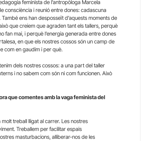
edagogia feminista de l’antropòloga Marcela
e consciència i reunió entre dones: cadascuna
os. També ens han desposseït d’aquests moments de
això que creiem que agraden tant els tallers, perquè
no fan mai, i perquè l’energia generada entre dones
fortalesa, en que els nostres cossos són un camp de
 de com en gaudim i per què.
enim dels nostres cossos: a una part del taller
externs i no sabem com són ni com funcionen. Això
dora que comentes amb la vaga feminista del
t treball lligat al carrer. Les nostres
iment. Treballem per facilitar espais
stres masturbacions, alliberar-nos de les