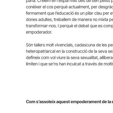
parla. Creiem en l’espai mixt des de ben petits 
conèixer el cos perquè actualment, per desgràci
fermament que l’educació és un pilar clau per evi
dones adultes, treballem de manera no mixta pe
transformar-nos. I perquè el debat que es compa
empoderador.
Són tallers molt vivencials, cadascuna de les per
heteropatriarcal en la construcció de la seva sexu
defineix com vol viure la seva sexualitat, allibe
limiten i que se’ns han inculcat a través de moltí
Com s’assoleix aquest empoderament de la