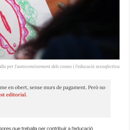
la per l'autoconeixement dels cossos i l'educació sexoafectiva
me en obert, sense murs de pagament. Però no
st editorial.
res que treballa per contribuir a l’educació