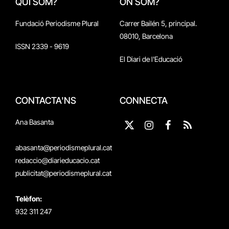
QUI SOM?
ON SOM?
Fundació Periodisme Plural
Carrer Bailén 5, principal.
08010, Barcelona
ISSN 2339 - 9619
El Diari de l'Educació
CONTACTA'NS
CONNECTA
Ana Basanta
X
Instagram
Facebook
RSS
(Twitter)
abasanta@periodismeplural.cat
redaccio@diarieducacio.cat
publicitat@periodismeplural.cat
Telèfon:
932 311 247