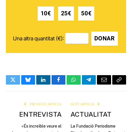
10€
25€
50€
DONAR
Una altra quantitat (€):
Twitter
Bluesky
LinkedIn
Facebook
WhatsApp
Telegram
Email
Copy
Link
PREVIOUS ARTICLE
NEXT ARTICLE
ENTREVISTA
ACTUALITAT
«És increïble veure el
La Fundació Periodisme