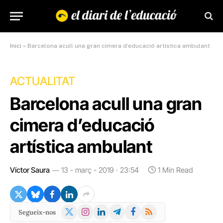
Inici
»
Barcelona acull una gran cimera d’educació artística ambulant
ACTUALITAT
Barcelona acull una gran
cimera d’educació
artística ambulant
Víctor Saura
13 - març - 2019 · 23:54
1 Min Read
X
Instagram
LinkedIn
Telegram
Facebook
RSS
Segueix-nos
(Twitter)