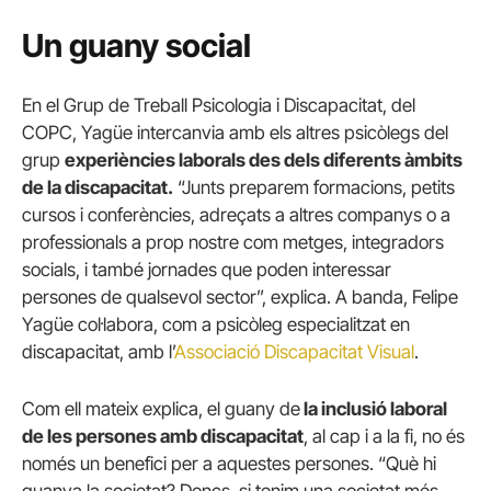
Un guany social
En el Grup de Treball Psicologia i Discapacitat, del
COPC, Yagüe intercanvia amb els altres psicòlegs del
grup
experiències laborals des dels diferents àmbits
de la discapacitat.
“Junts preparem formacions, petits
cursos i conferències, adreçats a altres companys o a
professionals a prop nostre com metges, integradors
socials, i també jornades que poden interessar
persones de qualsevol sector”, explica. A banda, Felipe
Yagüe col·labora, com a psicòleg especialitzat en
discapacitat, amb l’
Associació Discapacitat Visual
.
Com ell mateix explica, el guany de
la inclusió laboral
de les persones amb discapacitat
, al cap i a la fi, no és
només un benefici per a aquestes persones. “Què hi
guanya la societat? Doncs, si tenim una societat més