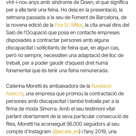
vint-i-nou anys amb síndrome de Down, el que significa
per a ella tenir una feina. Ho deia en la presentació, la
setmana passada a la seu de Foment de Barcelona, de
la novena edició de la
Fira Sí i Millor
, la cita anual dins del
Saló de l’Ocupació que posa en contacte empreses
disposades a contractar persones amb alguna
discapacitat i sol·licitants de feina que, en algun cas,
però no sempre, necessiten una adaptació del lloc de
treball, per a poder gaudir d’aquest dret humà
fonamental que és tenir una feina remunerada.
Caterina Moretti és ambaixadora de la
Fundació
Adecco
, una empresa que promou la contractació de
persones amb discapacitat i també treballa per a la
firma de moda Simorra. Amb el seu testimoni vital
parlant obertament de la seva particular consecució de
fites, Moretti ha aconseguit 56.000 seguidors al seu
compte d’Instagram
(@lacate_es
) i l’any 2019, una