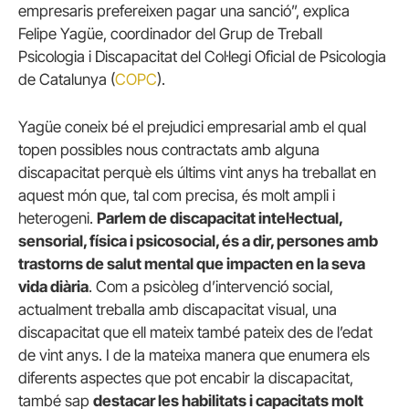
empresaris prefereixen pagar una sanció”, explica
Felipe Yagüe, coordinador del Grup de Treball
Psicologia i Discapacitat del Col·legi Oficial de Psicologia
de Catalunya (
COPC
).
Yagüe coneix bé el prejudici empresarial amb el qual
topen possibles nous contractats amb alguna
discapacitat perquè els últims vint anys ha treballat en
aquest món que, tal com precisa, és molt ampli i
heterogeni.
Parlem de discapacitat intel·lectual,
sensorial, física i psicosocial, és a dir, persones amb
trastorns de salut mental que impacten en la seva
vida diària
. Com a psicòleg d’intervenció social,
actualment treballa amb discapacitat visual, una
discapacitat que ell mateix també pateix des de l’edat
de vint anys. I de la mateixa manera que enumera els
diferents aspectes que pot encabir la discapacitat,
també sap
destacar les habilitats i capacitats molt