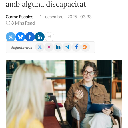
amb alguna discapacitat
Carme Escales
1 - desembre - 2025 · 03:33
8 Mins Read
X
Instagram
LinkedIn
Telegram
Facebook
RSS
Segueix-nos
(Twitter)