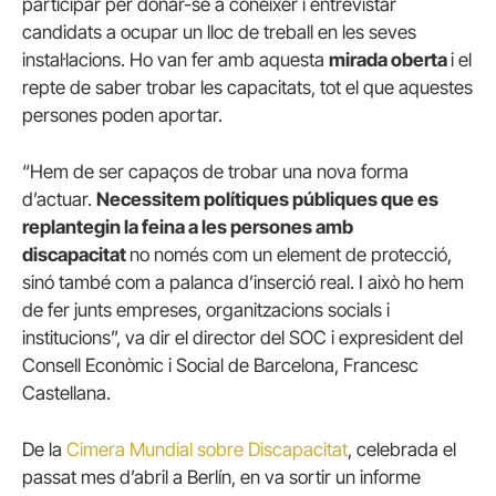
participar per donar-se a conèixer i entrevistar
candidats a ocupar un lloc de treball en les seves
instal·lacions. Ho van fer amb aquesta
mirada oberta
i el
repte de saber trobar les capacitats, tot el que aquestes
persones poden aportar.
“Hem de ser capaços de trobar una nova forma
d’actuar.
Necessitem polítiques públiques que es
replantegin la feina a les persones amb
discapacitat
no només com un element de protecció,
sinó també com a palanca d’inserció real. I això ho hem
de fer junts empreses, organitzacions socials i
institucions”, va dir el director del SOC i expresident del
Consell Econòmic i Social de Barcelona, Francesc
Castellana.
De la
Cimera Mundial sobre Discapacitat
, celebrada el
passat mes d’abril a Berlín, en va sortir un informe