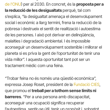
de l’ONU
) per al 2030. En concret, és la
proposta per a
la reducció de les desigualtats
perquè, tal com
s’explica, “la desigualtat amenaça el desenvolupament
social i econòmic a llarg termini, frena la reducció de la
pobresa i destrueix el sentit de realització i autoestima
de les persones. I això pot derivar en delinqüència,
malalties i degradació ambiental. I és impossible
aconseguir un desenvolupament sostenible i millorar el
planeta si es priva la gent de l’oportunitat de tenir una
vida millor”. I aquesta oportunitat tant pot ser un
tractament mèdic com una feina.
“Trobar feina no és només una qüestió econòmica”,
expressa Josep Roset, president de la
Fundació CIES
,
que promou el
treball per a tothom sense límits ni
barreres
. “Per a una persona amb discapacitat,
aconseguir una ocupació significa recuperar
l’autoestima, sentir-se útil, tenir un propòsit i, sobretot,