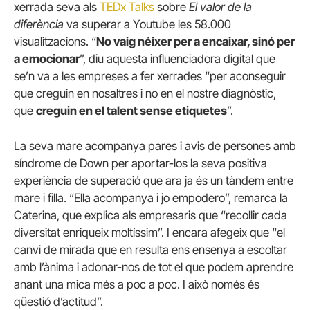
xerrada seva als
TEDx Talks
sobre
El valor de la
diferència
va superar a Youtube les 58.000
visualitzacions. “
No vaig néixer per a encaixar, sinó per
a emocionar
”, diu aquesta influenciadora digital que
se’n va a les empreses a fer xerrades “per aconseguir
que creguin en nosaltres i no en el nostre diagnòstic,
que
creguin en el talent sense etiquetes
”.
La seva mare acompanya pares i avis de persones amb
síndrome de Down per aportar-los la seva positiva
experiència de superació que ara ja és un tàndem entre
mare i filla. “Ella acompanya i jo empodero”, remarca la
Caterina, que explica als empresaris que “recollir cada
diversitat enriqueix moltíssim”. I encara afegeix que “el
canvi de mirada que en resulta ens ensenya a escoltar
amb l’ànima i adonar-nos de tot el que podem aprendre
anant una mica més a poc a poc. I això només és
qüestió d’actitud”.