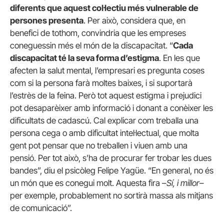
diferents que aquest col·lectiu més vulnerable de
persones presenta
. Per això, considera que, en
benefici de tothom, convindria que les empreses
coneguessin més el món de la discapacitat. “
Cada
discapacitat té la seva forma d’estigma
. En les que
afecten la salut mental, l’empresari es pregunta coses
com si la persona farà moltes baixes, i si suportarà
l’estrès de la feina. Però tot aquest estigma i prejudici
pot desaparèixer amb informació i donant a conèixer les
dificultats de cadascú. Cal explicar com treballa una
persona cega o amb dificultat intel·lectual, que molta
gent pot pensar que no treballen i viuen amb una
pensió. Per tot això, s’ha de procurar fer trobar les dues
bandes”, diu el psicòleg Felipe Yagüe. “En general, no és
un món que es conegui molt. Aquesta fira –
Sí, i millor
–
per exemple, probablement no sortirà massa als mitjans
de comunicació”.