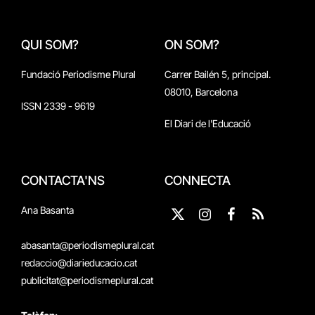
QUI SOM?
ON SOM?
Fundació Periodisme Plural
Carrer Bailén 5, principal.
08010, Barcelona
ISSN 2339 - 9619
El Diari de l'Educació
CONTACTA'NS
CONNECTA
Ana Basanta
X
Instagram
Facebook
RSS
(Twitter)
abasanta@periodismeplural.cat
redaccio@diarieducacio.cat
publicitat@periodismeplural.cat