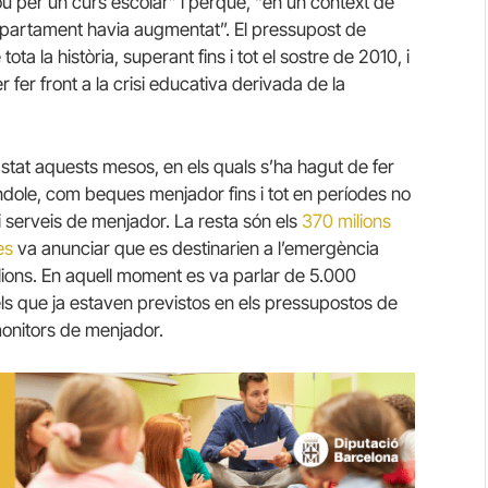
u per un curs escolar” i perquè, “en un context de
epartament havia augmentat”. El pressupost de
ta la història, superant fins i tot el sostre de 2010, i
fer front a la crisi educativa derivada de la
astat aquests mesos, en els quals s’ha hagut de fer
ndole, com beques menjador fins i tot en períodes no
i serveis de menjador. La resta són els
370 milions
ès
va anunciar que es destinarien a l’emergència
ilions. En aquell moment es va parlar de 5.000
ls que ja estaven previstos en els pressupostos de
monitors de menjador.