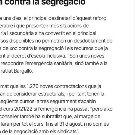
ita contra la segregació
 uns dies, el principal destinatari d’aquest reforç
erable i que presenten més situacions de
ia i secundària s’ha convertit en el principal
cursos disponibles no permetrien un desdoblament de
la de xoc contra la segregació i els recursos que ja
t al decret d’escola inclusiva. “Són unes noves
espondre l’emergència sanitària, sinó també a la
atllat Bargalló.
irmat que les 1.276 noves contractacions que ja
n de considerar estructurals, i per tant tenen la
 següents cursos, altres segurament s’acabin
el curs 2021/22 si l’emergència ha passat “però això
 conseller també ha subratllat que, al marge de
aran per tot el curs, fins al 31 d’agost, i no com és
 de la negociació amb els sindicats”.