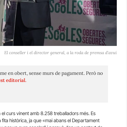
El conseller i el director general, a la roda de premsa d'avui
me en obert, sense murs de pagament. Però no
st editorial.
à el curs vinent amb 8.258 treballadors més. Es
a fita històrica, ja que «mai abans el Departament