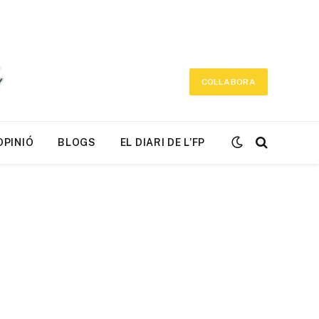
COL·LABORA
OPINIÓ
BLOGS
EL DIARI DE L’FP