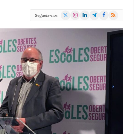
X
Instagram
LinkedIn
Telegram
Facebook
RSS
Segueix-nos
(Twitter)