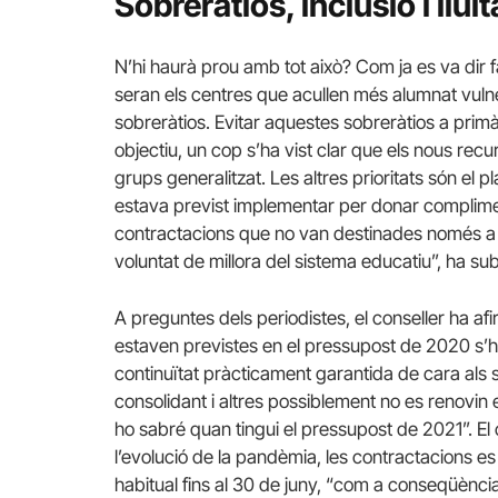
Sobreràtios, inclusió i llu
N’hi haurà prou amb tot això? Com ja es va dir fa
seran els centres que acullen més alumnat vuln
sobreràtios. Evitar aquestes sobreràtios a primàr
objectiu, un cop s’ha vist clar que els nous re
grups generalitzat. Les altres prioritats són el p
estava previst implementar per donar complimen
contractacions que no van destinades només a r
voluntat de millora del sistema educatiu”, ha subr
A preguntes dels periodistes, el conseller ha af
estaven previstes en el pressupost de 2020 s’ha
continuïtat pràcticament garantida de cara als
consolidant i altres possiblement no es renovin 
ho sabré quan tingui el pressupost de 2021”. El
l’evolució de la pandèmia, les contractacions es f
habitual fins al 30 de juny, “com a conseqüència