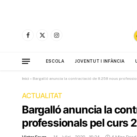
Facebook
X
Instagram
(Twitter)
ESCOLA
JOVENTUT I INFÀNCIA
Inici
»
Bargalló anuncia la contractació de 8.258 nous professio
ACTUALITAT
Bargalló anuncia la con
professionals pel curs 