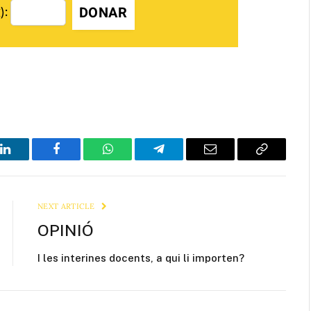
DONAR
):
LinkedIn
Facebook
WhatsApp
Telegram
Email
Copy
Link
NEXT ARTICLE
OPINIÓ
I les interines docents, a qui li importen?