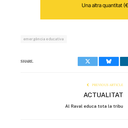
Una altra quantitat (€
emergència educativa
SHARE.
Twitter
Bluesky
PREVIOUS ARTICLE
ACTUALITAT
Al Raval educa tota la tribu