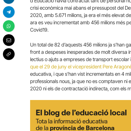
d’Educació havia contractat tant de personal no
crisi econòmica mai abans el pressupost del D
2020, amb 5.671 milions, ja era el més elevat de to
ara es veu incrementat amb 456 milions més per 
Covid19.
Un total de 82 d’aquests 456 milions ja s’han g
front a despeses inesperades de molt diversa í
lectius o ajuts a empreses de transport escolar 
que el 29 de juny el vicepresident Pere Aragon
educativa, i que s’han vist incrementats en 4 m
professionals nous, ja que no es comptaven ni e
2020 ni els de contractació indirecta, com els 