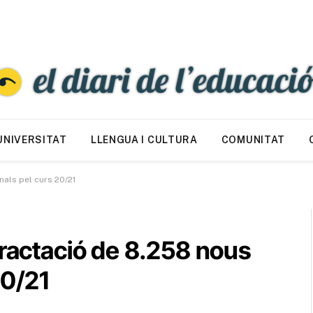
UNIVERSITAT
LLENGUA I CULTURA
COMUNITAT
nals pel curs 20/21
tractació de 8.258 nous
20/21