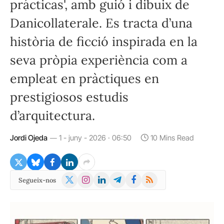
prácticas', amb guió i dibuix de
Danicollaterale. Es tracta d’una
història de ficció inspirada en la
seva pròpia experiència com a
empleat en pràctiques en
prestigiosos estudis
d’arquitectura.
Jordi Ojeda
1 - juny - 2026 · 06:50
10 Mins Read
X
Instagram
LinkedIn
Telegram
Facebook
RSS
Segueix-nos
(Twitter)