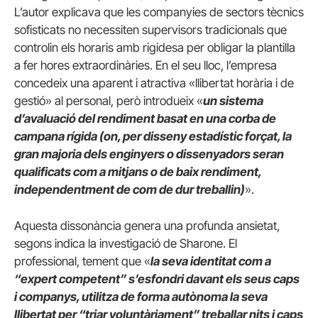
L’autor explicava que les companyies de sectors tècnics
sofisticats no necessiten supervisors tradicionals que
controlin els horaris amb rigidesa per obligar la plantilla
a fer hores extraordinàries. En el seu lloc, l’empresa
concedeix una aparent i atractiva «llibertat horària i de
gestió» al personal, però introdueix «
un sistema
d’avaluació del rendiment basat en una corba de
campana rígida (on, per disseny estadístic forçat, la
gran majoria dels enginyers o dissenyadors seran
qualificats com a mitjans o de baix rendiment,
independentment de com de dur treballin)
».
Aquesta dissonància genera una profunda ansietat,
segons indica la investigació de Sharone. El
professional, tement que «
la seva identitat com a
“expert competent” s’esfondri davant els seus caps
i companys, utilitza de forma autònoma la seva
llibertat per “triar voluntàriament” treballar nits i caps