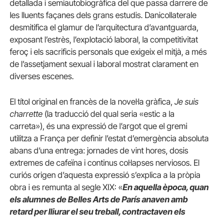
detallada i semiautobiogràfica del que passa darrere de
les lluents façanes dels grans estudis. Danicollaterale
desmitifica el glamur de l’arquitectura d’avantguarda,
exposant l’estrès, l’explotació laboral, la competitivitat
feroç i els sacrificis personals que exigeix el mitjà, a més
de l’assetjament sexual i laboral mostrat clarament en
diverses escenes.
El títol original en francès de la novel·la gràfica,
Je suis
charrette
(la traducció del qual seria «estic a la
carreta»), és una expressió de l’argot que el gremi
utilitza a França per definir l’estat d’emergència absoluta
abans d’una entrega: jornades de vint hores, dosis
extremes de cafeïna i continus col·lapses nerviosos. El
curiós origen d’aquesta expressió s’explica a la pròpia
obra i es remunta al segle XIX: «
En aquella època, quan
els alumnes de Belles Arts de París anaven amb
retard per lliurar el seu treball, contractaven els