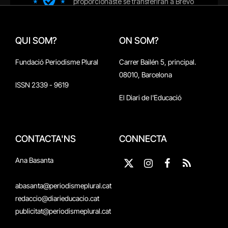
QUI SOM?
ON SOM?
Fundació Periodisme Plural
Carrer Bailén 5, principal.
08010, Barcelona
ISSN 2339 - 9619
El Diari de l'Educació
CONTACTA'NS
CONNECTA
Ana Basanta
X
Instagram
Facebook
RSS
(Twitter)
abasanta@periodismeplural.cat
redaccio@diarieducacio.cat
publicitat@periodismeplural.cat