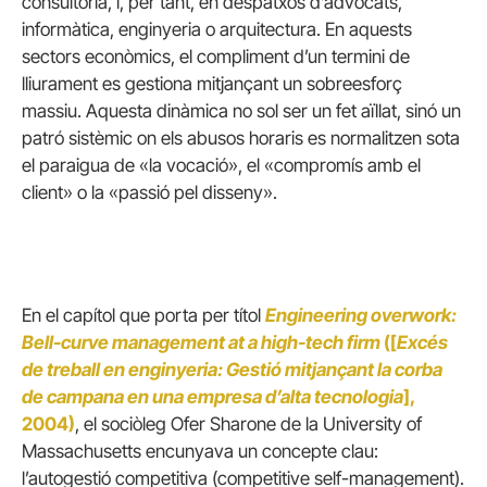
consultoria, i, per tant, en despatxos d’advocats,
informàtica, enginyeria o arquitectura. En aquests
sectors econòmics, el compliment d’un termini de
lliurament es gestiona mitjançant un sobreesforç
massiu. Aquesta dinàmica no sol ser un fet aïllat, sinó un
patró sistèmic on els abusos horaris es normalitzen sota
el paraigua de «la vocació», el «compromís amb el
client» o la «passió pel disseny».
En el capítol que porta per títol
Engineering overwork:
Bell-curve management at a high-tech firm
([
Excés
de treball en enginyeria: Gestió mitjançant la corba
de campana en una empresa d’alta tecnologia
],
2004)
, el sociòleg Ofer Sharone de la University of
Massachusetts encunyava un concepte clau:
l’autogestió competitiva (competitive self-management).