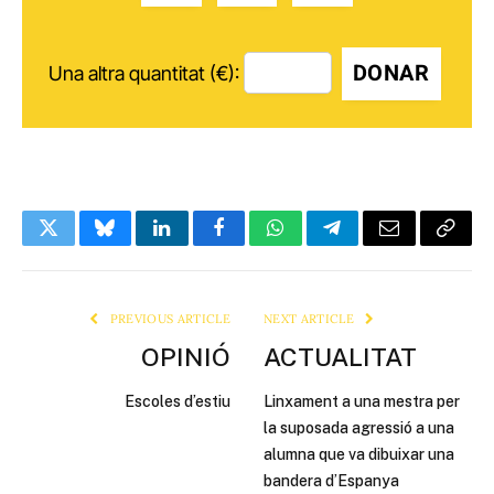
DONAR
Una altra quantitat (€):
Twitter
Bluesky
LinkedIn
Facebook
WhatsApp
Telegram
Email
Copy
Link
PREVIOUS ARTICLE
NEXT ARTICLE
OPINIÓ
ACTUALITAT
Escoles d’estiu
Linxament a una mestra per
la suposada agressió a una
alumna que va dibuixar una
bandera d’Espanya