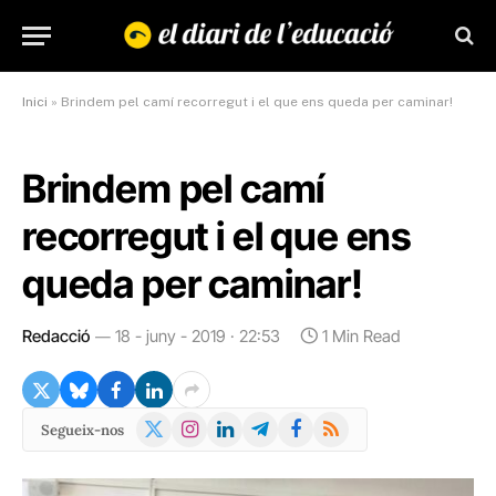
Inici
»
Brindem pel camí recorregut i el que ens queda per caminar!
Brindem pel camí
recorregut i el que ens
queda per caminar!
Redacció
18 - juny - 2019 · 22:53
1 Min Read
X
Instagram
LinkedIn
Telegram
Facebook
RSS
Segueix-nos
(Twitter)