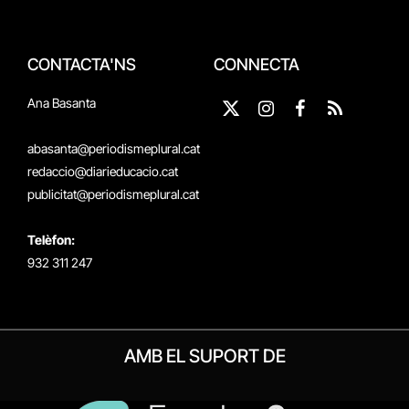
CONTACTA'NS
CONNECTA
Ana Basanta
X
Instagram
Facebook
RSS
(Twitter)
abasanta@periodismeplural.cat
redaccio@diarieducacio.cat
publicitat@periodismeplural.cat
Telèfon:
932 311 247
AMB EL SUPORT DE