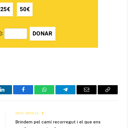
25€
50€
DONAR
):
LinkedIn
Facebook
WhatsApp
Telegram
Email
Copy
Link
NEXT ARTICLE
Brindem pel camí recorregut i el que ens