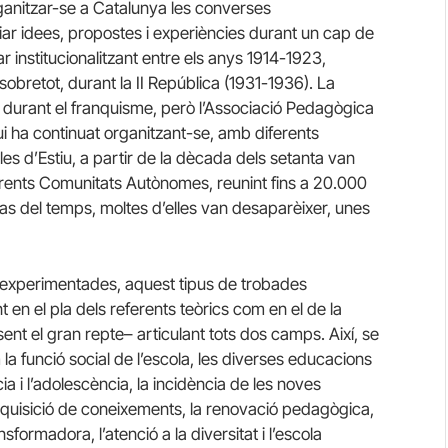
ganitzar-se a Catalunya les converses
r idees, propostes i experiències durant un cap de
 institucionalitzant entre els anys 1914-1923,
 sobretot, durant la II República (1931-1936). La
 durant el franquisme, però l’Associació Pedagògica
ui ha continuat organitzant-se, amb diferents
es d’Estiu, a partir de la dècada dels setanta van
erents Comunitats Autònomes, reunint fins a 20.000
as del temps, moltes d’elles van desaparèixer, unes
sis experimentades, aquest tipus de trobades
t en el pla dels referents teòrics com en el de la
ent el gran repte– articulant tots dos camps. Així, se
a funció social de l’escola, les diverses educacions
ia i l’adolescència, la incidència de les noves
adquisició de coneixements, la renovació pedagògica,
nsformadora, l’atenció a la diversitat i l’escola