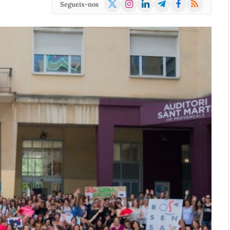
X
Instagram
LinkedIn
Telegram
Facebook
RSS
Segueix-nos
(Twitter)