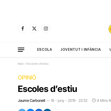
Facebook
X
Instagram
(Twitter)
ESCOLA
JOVENTUT I INFÀNCIA
Inici
»
Escoles d’estiu
OPINIÓ
Escoles d’estiu
Jaume Carbonell
18 - juny - 2019 · 22:52
4 Mins 