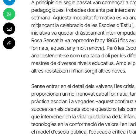
A principis del segle passat van començar a or
pedagògiques: trobades docents per intercanvia
setmana. Aquesta modalitat formativa es va anar
mitjançant la celebració de les Escoles d’Estiu i,
iniciativa va quedar dràsticament interrompuda
Rosa Sensat la va reprendre l’any 1965 i fins av
formats, aquest any molt renovat. Però les Escol
anar estenent-se com una taca d’oli per les dif
mestres de diversos nivells educatius. Amb el p
altres resisteixen i n’han sorgit altres noves.
Sense entrar en el detall dels vaivens i les cri
proporcionen un ric i renovat cabal formatiu, tan
pràctica escolar, i a vegades –aquest continua s
succeeixen els debats sobre qüestions tals com l
que intervenen en la vida quotidiana de la infànc
tecnologies en la conformació de valors i en l’
el model d’escola pública, l’educació crítica i tra