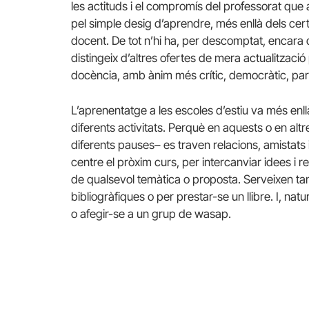
les actituds i el compromís del professorat que
pel simple desig d’aprendre, més enllà dels cert
docent. De tot n’hi ha, per descomptat, encara 
distingeix d’altres ofertes de mera actualització 
docència, amb ànim més crític, democràtic, parti
L’aprenentatge a les escoles d’estiu va més enll
diferents activitats. Perquè en aquests o en altr
diferents pauses– es traven relacions, amistats i
centre el pròxim curs, per intercanviar idees i rec
de qualsevol temàtica o proposta. Serveixen ta
bibliogràfiques o per prestar-se un llibre. I, na
o afegir-se a un grup de wasap.