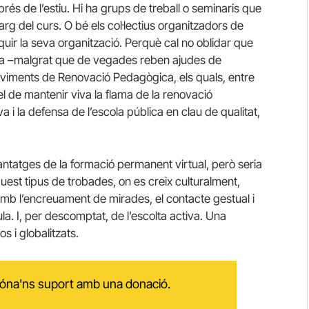
és de l’estiu. Hi ha grups de treball o seminaris que
arg del curs. O bé els col·lectius organitzadors de
iquir la seva organització. Perquè cal no oblidar que
ma –malgrat que de vegades reben ajudes de
oviments de Renovació Pedagògica, els quals, entre
 de mantenir viva la flama de la renovació
i la defensa de l’escola pública en clau de qualitat,
antatges de la formació permanent virtual, però seria
st tipus de trobades, on es creix culturalment,
, amb l’encreuament de mirades, el contacte gestual i
raula. I, per descomptat, de l’escolta activa. Una
s i globalitzats.
 dóna'ns suport amb una donació.