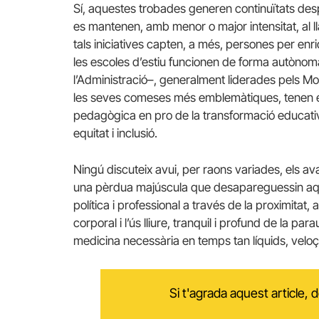
Sí, aquestes trobades generen continuïtats despr
es mantenen, amb menor o major intensitat, al ll
tals iniciatives capten, a més, persones per enr
les escoles d’estiu funcionen de forma autòno
l’Administració–, generalment liderades pels M
les seves comeses més emblemàtiques, tenen el
pedagògica en pro de la transformació educativa 
equitat i inclusió.
Ningú discuteix avui, per raons variades, els av
una pèrdua majúscula que desapareguessin aque
política i professional a través de la proximitat
corporal i l’ús lliure, tranquil i profund de la pa
medicina necessària en temps tan líquids, veloço
Si t'agrada aquest article,