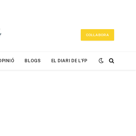
COL·LABORA
OPINIÓ
BLOGS
EL DIARI DE L’FP