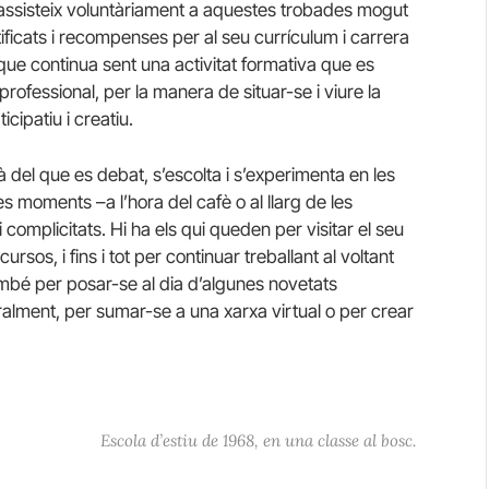
 assisteix voluntàriament a aquestes trobades mogut
ificats i recompenses per al seu currículum i carrera
que continua sent una activitat formativa que es
professional, per la manera de situar-se i viure la
cipatiu i creatiu.
à del que es debat, s’escolta i s’experimenta en les
es moments –a l’hora del cafè o al llarg de les
 complicitats. Hi ha els qui queden per visitar el seu
ursos, i fins i tot per continuar treballant al voltant
mbé per posar-se al dia d’algunes novetats
turalment, per sumar-se a una xarxa virtual o per crear
Escola d’estiu de 1968, en una classe al bosc.