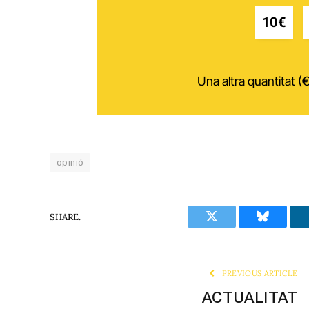
10€
Una altra quantitat (€
opinió
SHARE.
Twitter
Bluesky
PREVIOUS ARTICLE
ACTUALITAT