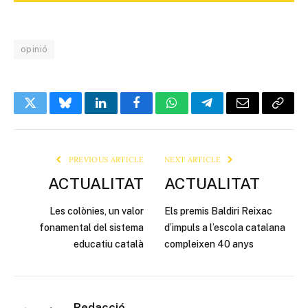
opinió
Twitter
Bluesky
LinkedIn
Facebook
WhatsApp
Telegram
Email
Copy
Link
PREVIOUS ARTICLE
NEXT ARTICLE
ACTUALITAT
ACTUALITAT
Les colònies, un valor
Els premis Baldiri Reixac
fonamental del sistema
d’impuls a l’escola catalana
educatiu català
compleixen 40 anys
Redacció