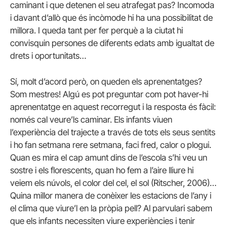
caminant i que detenen el seu atrafegat pas? Incomoda
i davant d’allò que és incòmode hi ha una possibilitat de
millora. I queda tant per fer perquè a la ciutat hi
convisquin persones de diferents edats amb igualtat de
drets i oportunitats…
Sí, molt d’acord però, on queden els aprenentatges?
Som mestres! Algú es pot preguntar com pot haver-hi
aprenentatge en aquest recorregut i la resposta és fàcil:
només cal veure’ls caminar. Els infants viuen
l’experiència del trajecte a través de tots els seus sentits
i ho fan setmana rere setmana, faci fred, calor o plogui.
Quan es mira el cap amunt dins de l’escola s’hi veu un
sostre i els florescents, quan ho fem a l’aire lliure hi
veiem els núvols, el color del cel, el sol (Ritscher, 2006)…
Quina millor manera de conèixer les estacions de l’any i
el clima que viure’l en la pròpia pell? Al parvulari sabem
que els infants necessiten viure experiències i tenir