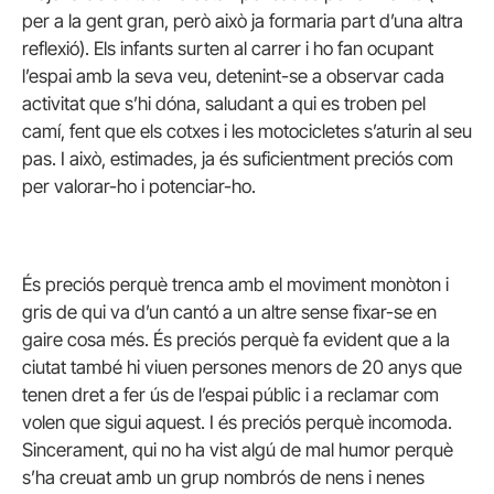
per a la gent gran, però això ja formaria part d’una altra
reflexió). Els infants surten al carrer i ho fan ocupant
l’espai amb la seva veu, detenint-se a observar cada
activitat que s’hi dóna, saludant a qui es troben pel
camí, fent que els cotxes i les motocicletes s’aturin al seu
pas. I això, estimades, ja és suficientment preciós com
per valorar-ho i potenciar-ho.
És preciós perquè trenca amb el moviment monòton i
gris de qui va d’un cantó a un altre sense fixar-se en
gaire cosa més. És preciós perquè fa evident que a la
ciutat també hi viuen persones menors de 20 anys que
tenen dret a fer ús de l’espai públic i a reclamar com
volen que sigui aquest. I és preciós perquè incomoda.
Sincerament, qui no ha vist algú de mal humor perquè
s’ha creuat amb un grup nombrós de nens i nenes