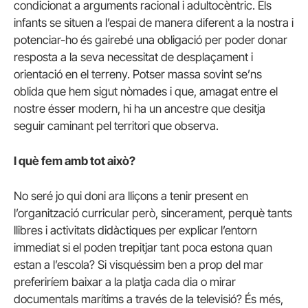
condicionat a arguments racional i adultocèntric. Els
infants se situen a l’espai de manera diferent a la nostra i
potenciar-ho és gairebé una obligació per poder donar
resposta a la seva necessitat de desplaçament i
orientació en el terreny. Potser massa sovint se’ns
oblida que hem sigut nòmades i que, amagat entre el
nostre ésser modern, hi ha un ancestre que desitja
seguir caminant pel territori que observa.
I què fem amb tot això?
No seré jo qui doni ara lliçons a tenir present en
l’organització curricular però, sincerament, perquè tants
llibres i activitats didàctiques per explicar l’entorn
immediat si el poden trepitjar tant poca estona quan
estan a l’escola? Si visquéssim ben a prop del mar
preferiríem baixar a la platja cada dia o mirar
documentals marítims a través de la televisió? És més,