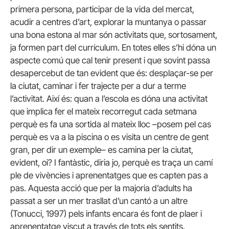
primera persona, participar de la vida del mercat,
acudir a centres d’art, explorar la muntanya o passar
una bona estona al mar són activitats que, sortosament,
ja formen part del currículum. En totes elles s’hi dóna un
aspecte comú que cal tenir present i que sovint passa
desapercebut de tan evident que és: desplaçar-se per
la ciutat, caminar i fer trajecte per a dur a terme
l’activitat. Així és: quan a l’escola es dóna una activitat
que implica fer el mateix recorregut cada setmana
perquè es fa una sortida al mateix lloc –posem pel cas
perquè es va a la piscina o es visita un centre de gent
gran, per dir un exemple– es camina per la ciutat,
evident, oi? I fantàstic, diria jo, perquè es traça un camí
ple de vivències i aprenentatges que es capten pas a
pas. Aquesta acció que per la majoria d’adults ha
passat a ser un mer trasllat d’un cantó a un altre
(Tonucci, 1997) pels infants encara és font de plaer i
aprenentatge viscut a través de tots els sentits.