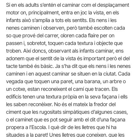
Si en els adults s’entén el caminar com el desplaçament
motor on, principalment, entra en joc la vista, en els
infants això s’amplia a tots els sentits. Els nens i les
nenes caminen i observen, però també escolten cada
so que prové del carrer, oloren cada flaire per on
passen i, sobretot, toquen cada textura i objecte que
troben. Així doncs, observant als infants caminar, ens
adonem que el sentit de la vista és important però el del
tacte també és bàsic. Ja s’ha dit que els nens i les nenes
caminen i en aquest caminar se situen en la ciutat. Cada
vegada que toquen una paret, una barana, un arbre o
un cotxe, estan reconeixent el camí que tracen. Els
edificis tenen una textura pròpia en la seva façana i ells
les saben reconèixer. No és el mateix la fredor del
ciment que les rugositats simpàtiques d’algunes cases,
o el caminet que es pot seguir amb el dit d’una façana
propera a l’Escola. I què dir de les lletres que hi ha
situades a la paret! Unes lletres que coneixen, que les