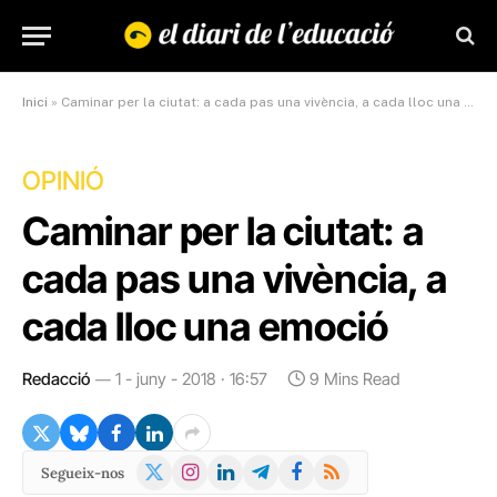
Inici
»
Caminar per la ciutat: a cada pas una vivència, a cada lloc una emoció
OPINIÓ
Caminar per la ciutat: a
cada pas una vivència, a
cada lloc una emoció
Redacció
1 - juny - 2018 · 16:57
9 Mins Read
X
Instagram
LinkedIn
Telegram
Facebook
RSS
Segueix-nos
(Twitter)