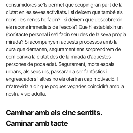
consumidores se’ls permet que ocupin gran part de la
ciutat en les seves activitats. I si deixem que també els
nens i les nenes ho facin? I si deixem que descobreixin
els racons immediats de l’escola? Que hi estableixin un
(con)tacte personal i se’l facin seu des de la seva pròpia
mirada? Si acompanyem aquests processos amb la
cura que demanen, segurament ens sorprendrem de
com canvia la ciutat des de la mirada d’aquestes
persones de poca edat. Segurament, molts espais
urbans, als seus ulls, passaran a ser fantàstics i
engrescadors i altres no els oferiran cap motivació. I
m’atreviria a dir que poques vegades coincidirà amb la
nostra visió adulta.
Caminar amb els cinc sentits.
Caminar amb tacte