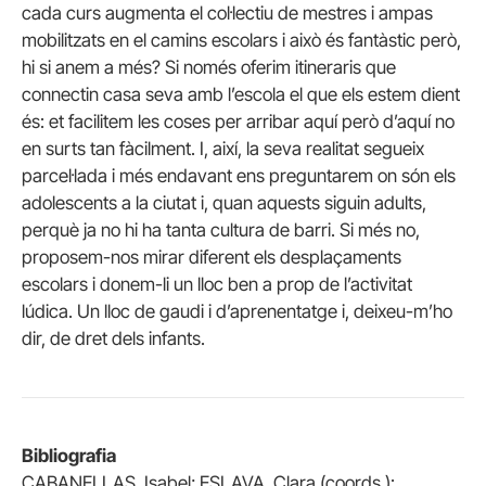
cada curs augmenta el col·lectiu de mestres i ampas
mobilitzats en el camins escolars i això és fantàstic però,
hi si anem a més? Si només oferim itineraris que
connectin casa seva amb l’escola el que els estem dient
és: et facilitem les coses per arribar aquí però d’aquí no
en surts tan fàcilment. I, així, la seva realitat segueix
parcel·lada i més endavant ens preguntarem on són els
adolescents a la ciutat i, quan aquests siguin adults,
perquè ja no hi ha tanta cultura de barri. Si més no,
proposem-nos mirar diferent els desplaçaments
escolars i donem-li un lloc ben a prop de l’activitat
lúdica. Un lloc de gaudi i d’aprenentatge i, deixeu-m’ho
dir, de dret dels infants.
Bibliografia
CABANELLAS, Isabel; ESLAVA, Clara (coords.):