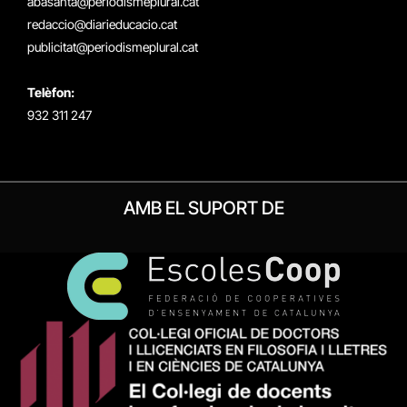
abasanta@periodismeplural.cat
redaccio@diarieducacio.cat
publicitat@periodismeplural.cat
Telèfon:
932 311 247
AMB EL SUPORT DE