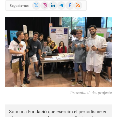
X
Instagram
LinkedIn
Telegram
Facebook
RSS
Segueix-nos
(Twitter)
Presentació del projecte
Som una Fundació que exercim el periodisme en