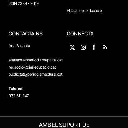
ISSN 2339 - 9619
El Diari de l'Educació
CONTACTA'NS
CONNECTA
Ana Basanta
X
Instagram
Facebook
RSS
(Twitter)
abasanta@periodismeplural.cat
redaccio@diarieducacio.cat
publicitat@periodismeplural.cat
Telèfon:
932 311 247
AMB EL SUPORT DE