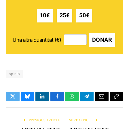
10€
25€
50€
DONAR
Una altra quantitat (€):
opinió
Twitter
Bluesky
LinkedIn
Facebook
WhatsApp
Telegram
Email
Copy
Link
PREVIOUS ARTICLE
NEXT ARTICLE