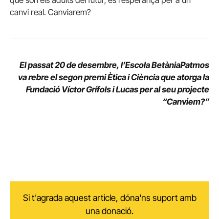
que són els adults del futur, és l’esperança per a un
canvi real. Canviarem?
El passat 20 de desembre, l’Escola BetàniaPatmos
va rebre el
segon premi Ètica i Ciència
que atorga la
Fundació Víctor Grífols i Lucas
per al seu projecte
“Canviem?”
Si t'agrada aquest article, dóna'ns suport amb
una donació.