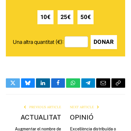
10€
25€
50€
DONAR
Una altra quantitat (€):
Twitter
Bluesky
LinkedIn
Facebook
WhatsApp
Telegram
Email
Copy
Link
PREVIOUS ARTICLE
NEXT ARTICLE
ACTUALITAT
OPINIÓ
Augmentar el nombre de
Excel·lència distribuïda o