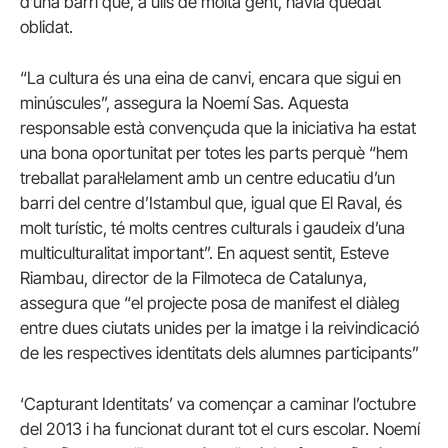
d’una barri que, a ulls de molta gent, havia quedat
oblidat.
“La cultura és una eina de canvi, encara que sigui en
minúscules”, assegura la Noemí Sas. Aquesta
responsable està convençuda que la iniciativa ha estat
una bona oportunitat per totes les parts perquè “hem
treballat paral·lelament amb un centre educatiu d’un
barri del centre d’Istambul que, igual que El Raval, és
molt turístic, té molts centres culturals i gaudeix d’una
multiculturalitat important”. En aquest sentit, Esteve
Riambau, director de la Filmoteca de Catalunya,
assegura que “el projecte posa de manifest el diàleg
entre dues ciutats unides per la imatge i la reivindicació
de les respectives identitats dels alumnes participants”
‘Capturant Identitats’ va començar a caminar l’octubre
del 2013 i ha funcionat durant tot el curs escolar. Noemí