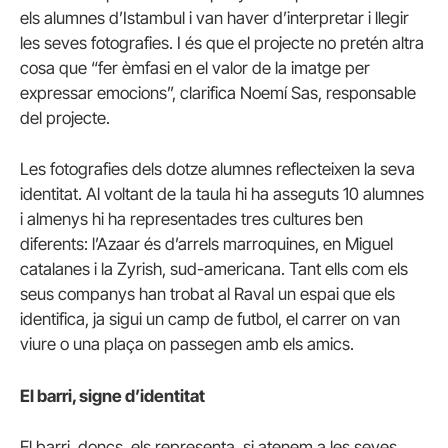
els alumnes d’Istambul i van haver d’interpretar i llegir
les seves fotografies. I és que el projecte no pretén altra
cosa que “fer èmfasi en el valor de la imatge per
expressar emocions”, clarifica Noemí Sas, responsable
del projecte.
Les fotografies dels dotze alumnes reflecteixen la seva
identitat. Al voltant de la taula hi ha asseguts 10 alumnes
i almenys hi ha representades tres cultures ben
diferents: l’Azaar és d’arrels marroquines, en Miguel
catalanes i la Zyrish, sud-americana. Tant ells com els
seus companys han trobat al Raval un espai que els
identifica, ja sigui un camp de futbol, el carrer on van
viure o una plaça on passegen amb els amics.
El barri, signe d’identitat
El barri, doncs, els representa ,si atenem a les seves