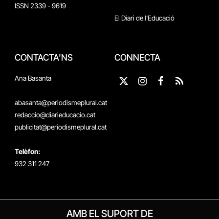
ISSN 2339 - 9619
El Diari de l'Educació
CONTACTA'NS
CONNECTA
Ana Basanta
X
Instagram
Facebook
RSS
(Twitter)
abasanta@periodismeplural.cat
redaccio@diarieducacio.cat
publicitat@periodismeplural.cat
Telèfon:
932 311 247
AMB EL SUPORT DE