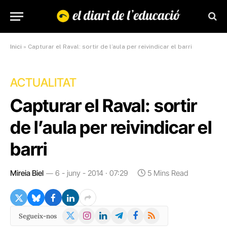
Inici
»
Capturar el Raval: sortir de l’aula per reivindicar el barri
ACTUALITAT
Capturar el Raval: sortir
de l’aula per reivindicar el
barri
Mireia Biel
6 - juny - 2014 · 07:29
5 Mins Read
X
Instagram
LinkedIn
Telegram
Facebook
RSS
Segueix-nos
(Twitter)