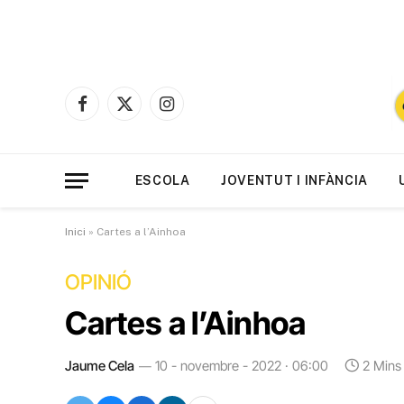
Facebook
X
Instagram
(Twitter)
ESCOLA
JOVENTUT I INFÀNCIA
Inici
»
Cartes a l’Ainhoa
OPINIÓ
Cartes a l’Ainhoa
Jaume Cela
10 - novembre - 2022 · 06:00
2 Mins