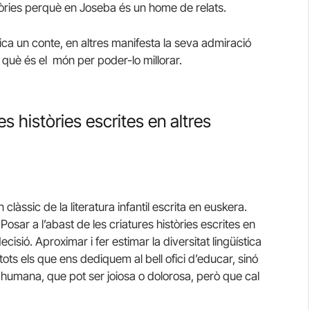
stòries perquè en Joseba és un home de relats.
ca un conte, en altres manifesta la seva admiració
r què és el món per poder-lo millorar.
es històries escrites en altres
clàssic de la literatura infantil escrita en euskera.
Posar a l’abast de les criatures històries escrites en
cisió. Aproximar i fer estimar la diversitat lingüística
ts els que ens dediquem al bell ofici d’educar, sinó
a humana, que pot ser joiosa o dolorosa, però que cal