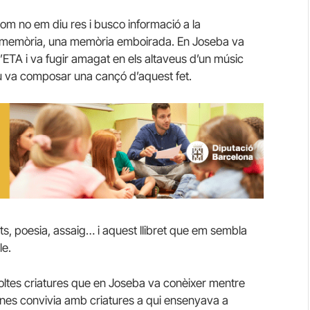
nom no em diu res i busco informació a la
a la memòria, una memòria emboirada. En Joseba va
ETA i va fugir amagat en els altaveus d’un músic
tu va composar una cançó d’aquest fet.
ts, poesia, assaig… i aquest llibret que em sembla
le.
ltes criatures que en Joseba va conèixer mentre
unes convivia amb criatures a qui ensenyava a