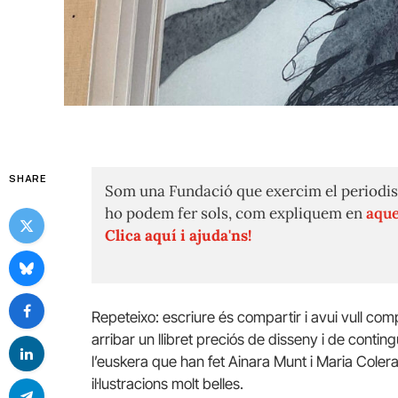
SHARE
Som una Fundació que exercim el periodis
ho podem fer sols, com expliquem en
aque
Clica aquí i ajuda'ns!
Repeteixo: escriure és compartir i avui vull comp
arribar un llibret preciós de disseny i de contin
l’euskera que han fet Ainara Munt i Maria Colera.
il·lustracions molt belles.