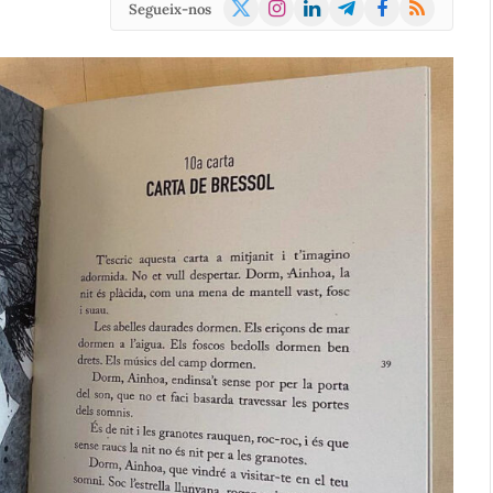
X
Instagram
LinkedIn
Telegram
Facebook
RSS
Segueix-nos
(Twitter)