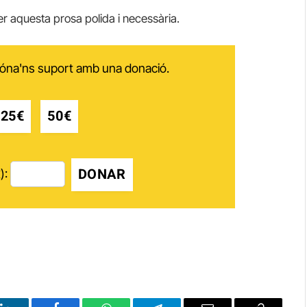
r aquesta prosa polida i necessària.
 dóna'ns suport amb una donació.
25€
50€
DONAR
):