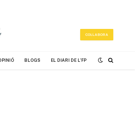
COL·LABORA
OPINIÓ
BLOGS
EL DIARI DE L’FP