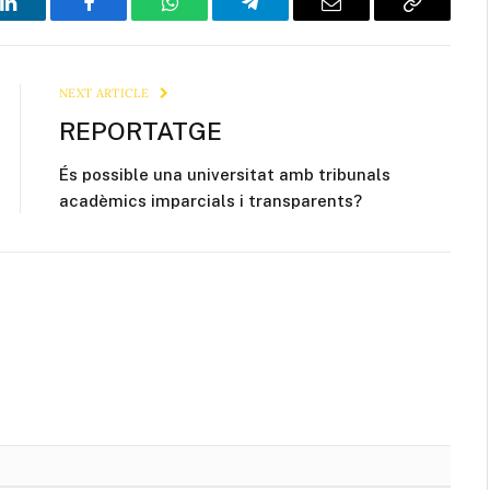
LinkedIn
Facebook
WhatsApp
Telegram
Email
Copy
Link
NEXT ARTICLE
REPORTATGE
És possible una universitat amb tribunals
acadèmics imparcials i transparents?