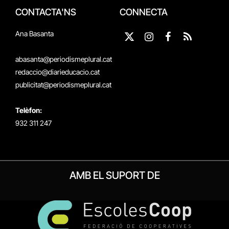
CONTACTA'NS
CONNECTA
Ana Basanta
X
Instagram
Facebook
RSS
(Twitter)
abasanta@periodismeplural.cat
redaccio@diarieducacio.cat
publicitat@periodismeplural.cat
Telèfon:
932 311 247
AMB EL SUPORT DE