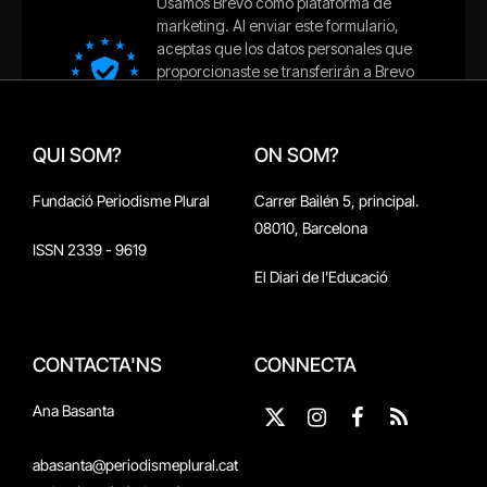
QUI SOM?
ON SOM?
Fundació Periodisme Plural
Carrer Bailén 5, principal.
08010, Barcelona
ISSN 2339 - 9619
El Diari de l'Educació
CONTACTA'NS
CONNECTA
Ana Basanta
X
Instagram
Facebook
RSS
(Twitter)
abasanta@periodismeplural.cat