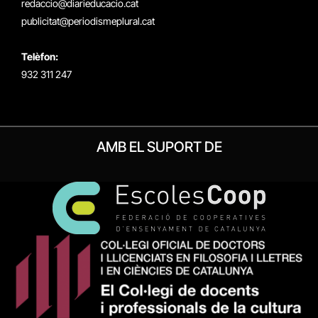
redaccio@diarieducacio.cat
publicitat@periodismeplural.cat
Telèfon:
932 311 247
AMB EL SUPORT DE