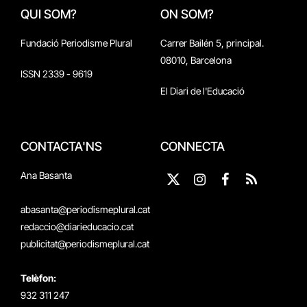
QUI SOM?
ON SOM?
Fundació Periodisme Plural
Carrer Bailén 5, principal.
08010, Barcelona
ISSN 2339 - 9619
El Diari de l'Educació
CONTACTA'NS
CONNECTA
Ana Basanta
X
Instagram
Facebook
RSS
(Twitter)
abasanta@periodismeplural.cat
redaccio@diarieducacio.cat
publicitat@periodismeplural.cat
Telèfon:
932 311 247