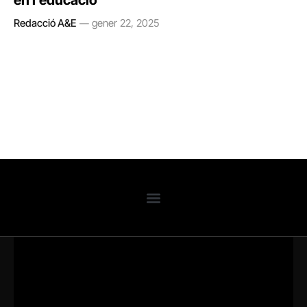
en l’educació
Redacció A&E
gener 22, 2025