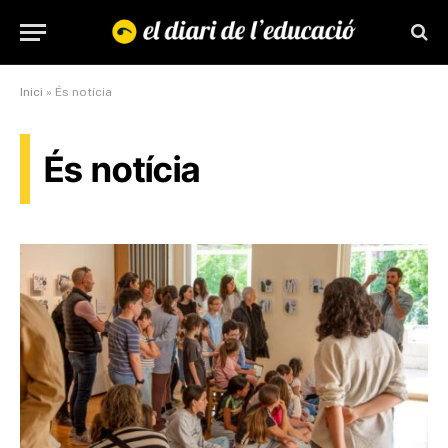
Inici
»
És notícia
És notícia