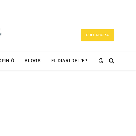
COL·LABORA
OPINIÓ
BLOGS
EL DIARI DE L’FP