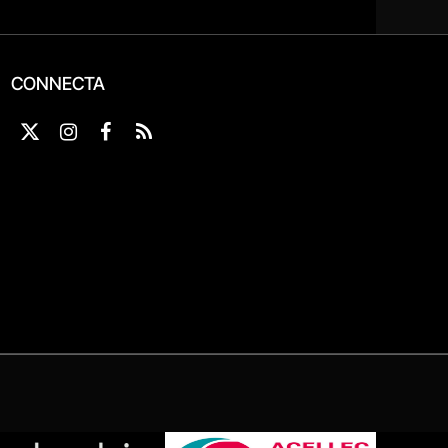
CONNECTA
X
Instagram
Facebook
RSS
(Twitter)