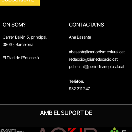
ON SOM?
CONTACTA'NS
Carrer Bailén 5, principal.
Ana Basanta
08010, Barcelona
abasanta@periodismeplural.cat
El Diari de l'Educació
redaccio@diarieducacio.cat
publicitat@periodismeplural.cat
Telèfon:
932 311 247
AMB EL SUPORT DE