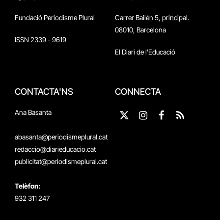
Fundació Periodisme Plural
Carrer Bailén 5, principal.
08010, Barcelona
ISSN 2339 - 9619
El Diari de l'Educació
CONTACTA'NS
CONNECTA
Ana Basanta
X
Instagram
Facebook
RSS
(Twitter)
abasanta@periodismeplural.cat
redaccio@diarieducacio.cat
publicitat@periodismeplural.cat
Telèfon:
932 311 247