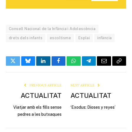
Consell Nacional de la Infància i Adolescència
drets dels infants
escoltisme
Esplai
infància
Twitter
Bluesky
LinkedIn
Facebook
WhatsApp
Telegram
Email
Copy
Link
PREVIOUS ARTICLE
NEXT ARTICLE
ACTUALITAT
ACTUALITAT
Viatjar amb els fills sense
‘Exodus: Dioses y reyes’
pedres a les butxaques