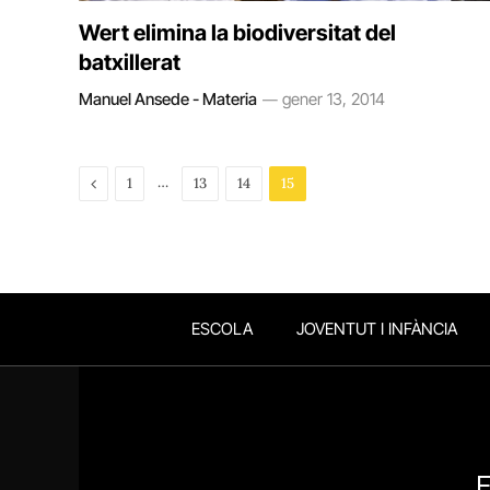
Wert elimina la biodiversitat del
batxillerat
Manuel Ansede - Materia
gener 13, 2014
Previous
…
1
13
14
15
ESCOLA
JOVENTUT I INFÀNCIA