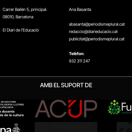
Carrer Bailén 5, principal.
Ana Basanta
08010, Barcelona
abasanta@periodismeplural.cat
El Diari de l'Educació
redaccio@diarieducacio.cat
publicitat@periodismeplural.cat
Telèfon:
932 311 247
AMB EL SUPORT DE