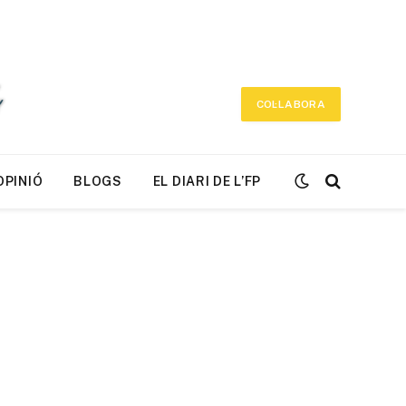
COL·LABORA
OPINIÓ
BLOGS
EL DIARI DE L’FP