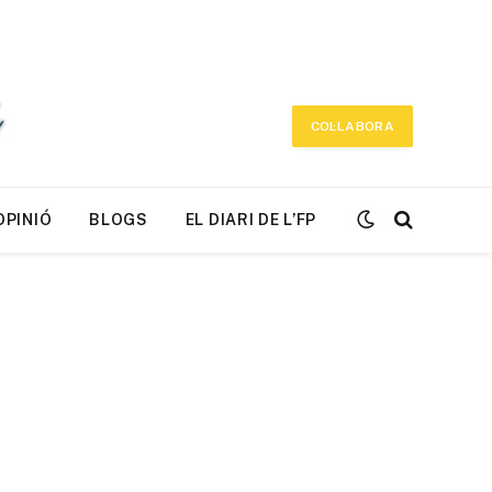
COL·LABORA
OPINIÓ
BLOGS
EL DIARI DE L’FP