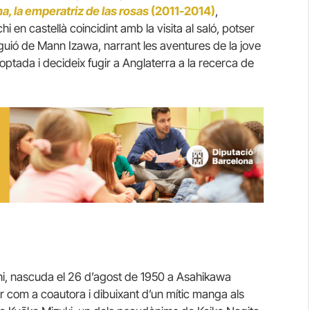
a, la emperatriz de las rosas
(2011-2014)
,
hi en castellà coincidint amb la visita al saló, potser
ió de Mann Izawa, narrant les aventures de la jove
ptada i decideix fugir a Anglaterra a la recerca de
shi, nascuda el 26 d’agost de 1950 a Asahikawa
r com a coautora i dibuixant d’un mític manga als