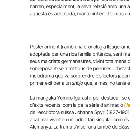
narren, especialment, la seva relació amb una a
aquesta és adoptada, mantenint en el temps una 
Posteriorment (i amb una cronologia lleugeramen
adoptada per una rica família britànica, sent m
seus malcriats germanastres, vivint tota mena de
sobreposant-se a tot tipus de penúries i obstac
melodrama que va sorprendre els lectors japone
primer èxit per a un
shôjo
que, a més, no tenia e
La mangaka Yumiko Igarashi, per destacar-se com
d’èxits recents, com la de la sèrie d’animació
He
de l’escriptora suïssa Johanna Spyri (1827-190
acabava vivint en un indret tan singular com és
Alemanya. La trama s’inspiraria també de clàssic