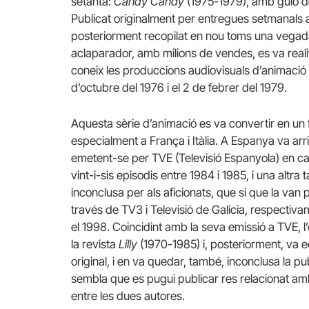
setanta:
Candy Candy
(1975-1979), amb guió d
Publicat originalment per entregues setmanals a 
posteriorment recopilat en nou toms una vegada 
aclaparador, amb milions de vendes, es va real
coneix les produccions audiovisuals d’animació 
d’octubre del 1976 i el 2 de febrer del 1979.
Aquesta sèrie d’animació es va convertir en un
especialment a França i Itàlia. A Espanya va arr
emetent-se per TVE (Televisió Espanyola) en ca
vint-i-sis episodis entre 1984 i 1985, i una altra 
inconclusa per als aficionats, que sí que la van 
través de TV3 i Televisió de Galícia, respectiva
el 1998. Coincidint amb la seva emissió a TVE, l
la revista
Lilly
(1970-1985) i, posteriorment, va e
original, i en va quedar, també, inconclusa la pu
sembla que es pugui publicar res relacionat am
entre les dues autores.