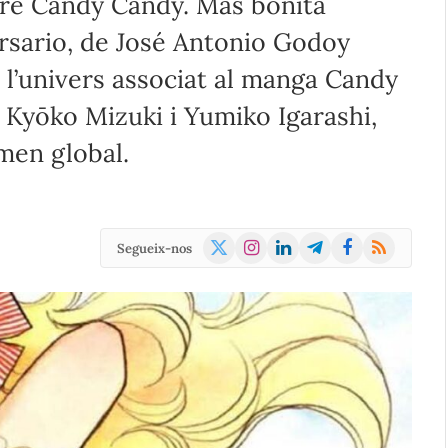
ibre Candy Candy. Más bonita
rsario, de José Antonio Godoy
a l’univers associat al manga Candy
 Kyōko Mizuki i Yumiko Igarashi,
men global.
X
Instagram
LinkedIn
Telegram
Facebook
RSS
Segueix-nos
(Twitter)