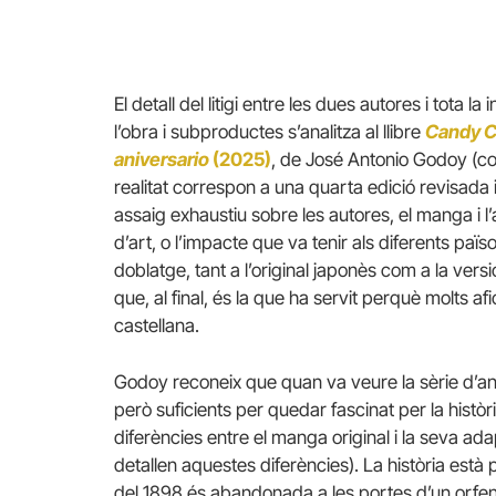
El detall del litigi entre les dues autores i tota l
l’obra i subproductes s’analitza al llibre
Candy C
aniversario
(2025)
, de José Antonio Godoy (co
realitat correspon a una quarta edició revisada
assaig exhaustiu sobre les autores, el manga i l’
d’art, o l’impacte que va tenir als diferents païs
doblatge, tant a l’original japonès com a la versi
que, al final, és la que ha servit perquè molts a
castellana.
Godoy reconeix que quan va veure la sèrie d’a
però suficients per quedar fascinat per la histò
diferències entre el manga original i la seva adap
detallen aquestes diferències). La història està
del 1898 és abandonada a les portes d’un orfen