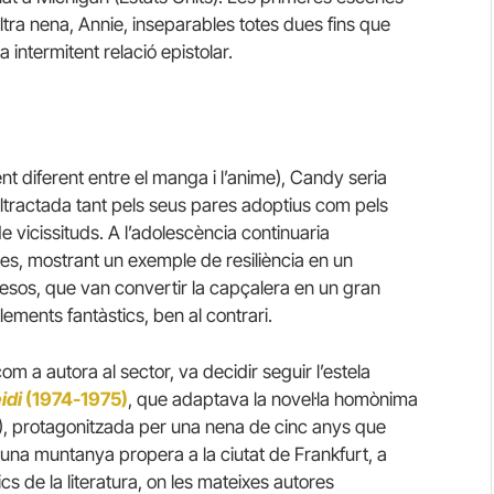
ltra nena, Annie, inseparables totes dues fins que
intermitent relació epistolar.
t diferent entre el manga i l’anime), Candy seria
altractada tant pels seus pares adoptius com pels
 vicissituds. A l’adolescència continuaria
les, mostrant un exemple de resiliència en un
sos, que van convertir la capçalera en un gran
lements fantàstics, ben al contrari.
 a autora al sector, va decidir seguir l’estela
idi
(1974-1975)
, que adaptava la novel·la homònima
1), protagonitzada per una nena de cinc anys que
 una muntanya propera a la ciutat de Frankfurt, a
s de la literatura, on les mateixes autores