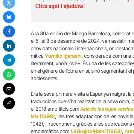
Clica aquí i ajuda'ns!
A la 30a edició del Manga Barcelona, ​​celebrat 
el 5 i el 8 de desembre de 2024, van assistir m
convidats nacionals i internacionals, on desta
mítica
Yumiko Igarashi
, considerada com una d
literalment, «noia jove». És una de les categor
en el gènere de l’obra en si, sinó segmentant el p
adolescents.
Era la seva primera visita a Espanya malgrat la
traduccions que s’ha realitzat de la seva obra,
el 2018 amb títols com
Ana de las tejas verdes
Isla
(1998)
, les tres adaptacions de les nove
1942), i, recentment, gràcies a les publicacions de
emblemàtics com
La Brujita Mami
(1983)
,
Ann