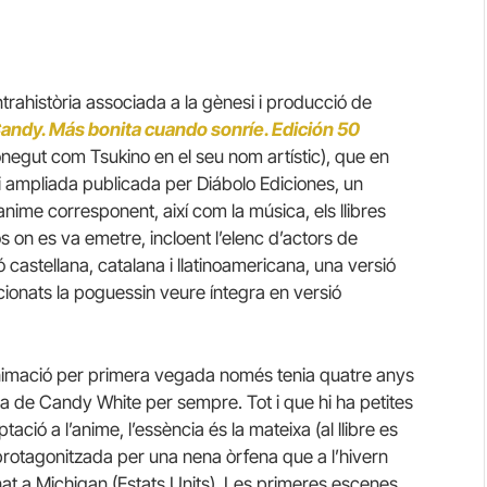
a intrahistòria associada a la gènesi i producció de
andy. Más bonita cuando sonríe. Edición 50
negut com Tsukino en el seu nom artístic), que en
 i ampliada publicada per Diábolo Ediciones, un
anime corresponent, així com la música, els llibres
os on es va emetre, incloent l’elenc d’actors de
ó castellana, catalana i llatinoamericana, una versió
ficionats la poguessin veure íntegra en versió
nimació per primera vegada només tenia quatre anys
ria de Candy White per sempre. Tot i que hi ha petites
tació a l’anime, l’essència és la mateixa (al llibre es
 protagonitzada per una nena òrfena que a l’hivern
at a Michigan (Estats Units). Les primeres escenes