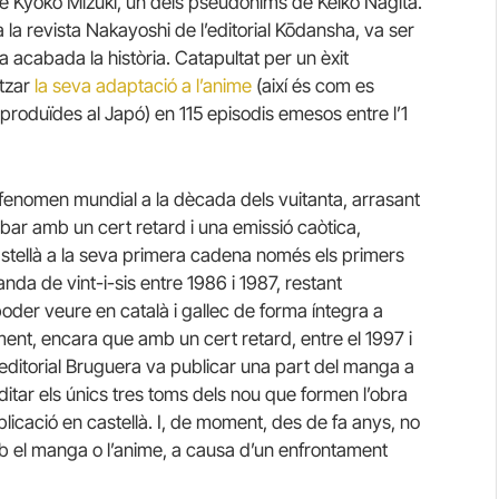
e Kyōko Mizuki, un dels pseudònims de Keiko Nagita.
la revista Nakayoshi de l’editorial Kōdansha, va ser
acabada la història. Catapultat per un èxit
itzar
la seva adaptació a l’anime
(així és com es
produïdes al Japó) en 115 episodis emesos entre l’1
 fenomen mundial a la dècada dels vuitanta, arrasant
ibar amb un cert retard i una emissió caòtica,
stellà a la seva primera cadena només els primers
tanda de vint-i-sis entre 1986 i 1987, restant
poder veure en català i gallec de forma íntegra a
ment, encara que amb un cert retard, entre el 1997 i
’editorial Bruguera va publicar una part del manga a
ditar els únics tres toms dels nou que formen l’obra
blicació en castellà. I, de moment, des de fa anys, no
b el manga o l’anime, a causa d’un enfrontament