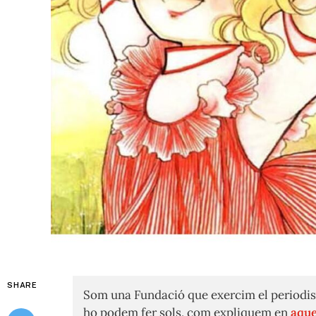
SHARE
Som una Fundació que exercim el periodis
ho podem fer sols, com expliquem en
aque