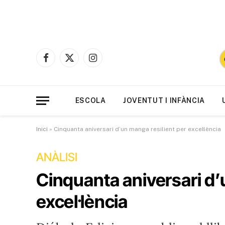
Facebook
X
Instagram
(Twitter)
ESCOLA
JOVENTUT I INFÀNCIA
Inici
»
Cinquanta aniversari d’un manga resilient per excel·lència
ANÀLISI
Cinquanta aniversari d’
excel·lència