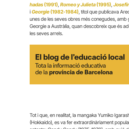
hadas
(1991)
,
Romeo y Julieta
(1995)
,
Josefin
i
Georgie
(1982-1984)
, títol que publicava Arec
unes de les seves obres més conegudes, amb gu
Georgie a Austràlia, quan descobreix que és ado
les seves arrels.
Tot i que, en realitat, la mangaka Yumiko Igara
(Hokkaido), es va fer extraordinàriament popula