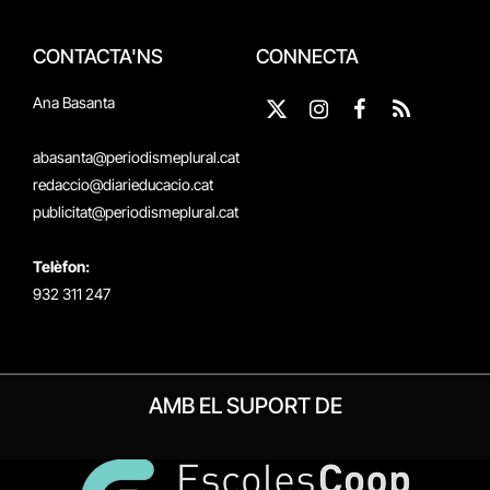
CONTACTA'NS
CONNECTA
Ana Basanta
X
Instagram
Facebook
RSS
(Twitter)
abasanta@periodismeplural.cat
redaccio@diarieducacio.cat
publicitat@periodismeplural.cat
Telèfon:
932 311 247
AMB EL SUPORT DE