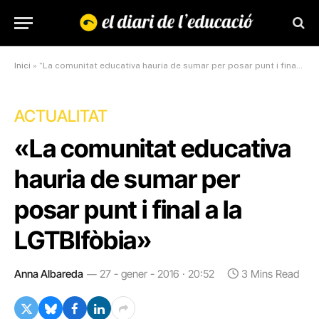
Inici
»
“La comunitat educativa hauria de sumar per posar punt i final a la LGTBIfòbia”
ACTUALITAT
«La comunitat educativa
hauria de sumar per
posar punt i final a la
LGTBIfòbia»
Anna Albareda
27 - gener - 2016 · 20:52
3 Mins Read