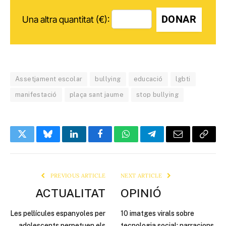
DONAR
Una altra quantitat (€):
Assetjament escolar
bullying
educació
lgbti
manifestació
plaça sant jaume
stop bullying
Twitter
Bluesky
LinkedIn
Facebook
WhatsApp
Telegram
Email
Copy
Link
PREVIOUS ARTICLE
NEXT ARTICLE
ACTUALITAT
OPINIÓ
Les pel·lícules espanyoles per
10 imatges virals sobre
adolescents perpetuen els
tecnologia social: narracions,