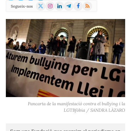
X
Instagram
LinkedIn
Telegram
Facebook
RSS
Segueix-nos
(Twitter)
Pancarta de la manifestació contra el bullying i la
LGTBfòbia / SANDRA LÀZARO