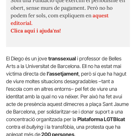
Som una Fundació que exercim el periodisme en
obert, sense murs de pagament. Però no ho
podem fer sols, com expliquem en
aquest
editorial.
Clica aquí i ajuda'ns!
El Diego és un jove
transsexual
i professor de Belles
Arts a la Universitat de Barcelona. Ell no ha estat mai
víctima directa de
l’assetjament
, però sí que ha hagut
de viure moltes situacions desagradables –tant a
l’escola com en altres entorns– pel fet de viure una
identitat amb la qual no va néixer. Per això ha fet avui
acte de presència aquest dimecres a plaça Sant Jaume
de Barcelona, per solidaritzar-se i donar suport a una
concentració organitzada per la
Plataforma LGTBIcat
contra el
bullying
i la transfòbia, una protesta que ha
aplegat més de
200 persones
.