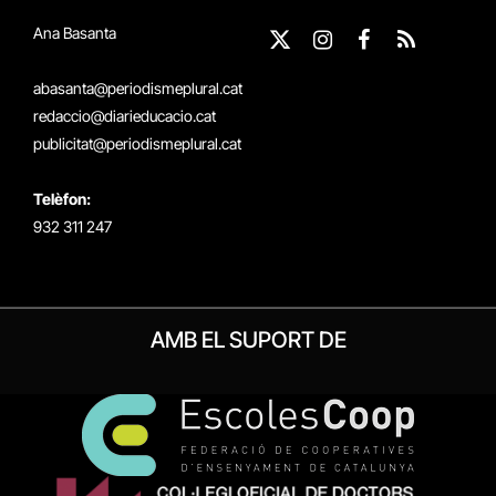
Ana Basanta
X
Instagram
Facebook
RSS
(Twitter)
abasanta@periodismeplural.cat
redaccio@diarieducacio.cat
publicitat@periodismeplural.cat
Telèfon:
932 311 247
AMB EL SUPORT DE