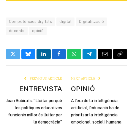
Competències digitals
digital
Digitalització
docents
opinió
Twitter
Bluesky
LinkedIn
Facebook
WhatsApp
Telegram
Email
Copy
Link
PREVIOUS ARTICLE
NEXT ARTICLE
ENTREVISTA
OPINIÓ
Joan Subirats: “Lluitar perquè
A l’era de la intel·ligència
les polítiques educatives
artificial, l’educació ha de
funcionin millor és lluitar per
prioritzar la intel·ligència
la democràcia”
emocional, social i humana